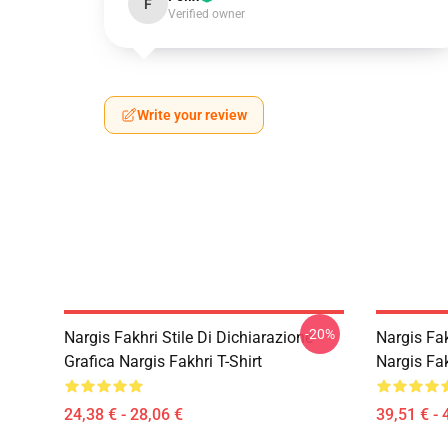
F
Verified owner
Write your review
-20%
Nargis Fakhri Stile Di Dichiarazione
Nargis Fa
Grafica Nargis Fakhri T-Shirt
Nargis Fa
24,38 € - 28,06 €
39,51 € - 