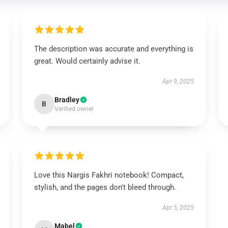
The description was accurate and everything is
great. Would certainly advise it.
Apr 9, 2025
Bradley
B
Verified owner
Love this Nargis Fakhri notebook! Compact,
stylish, and the pages don't bleed through.
Apr 5, 2025
Mabel