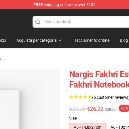
FREE
shipping on orders over $100
e Store
zio
Acquista per categoria
Tracciamento ordine
Blog
k
Nargis Fakhri Es
Fakhri Noteboo
(5 customer reviews
€32.78
€26.22
-20%
$28.50
Size
A5 - 14,8x21cm
A6 - 10x1