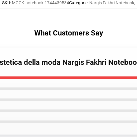
SKU
:
MOCK-notebook-1744439534
Categorie
:
Nargis Fakhri Notebook
,
What Customers Say
Estetica della moda Nargis Fakhri Notebo