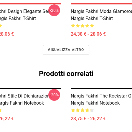
-20%
khri Design Elegante Senza
Nargis Fakhri Moda Glamoro
gis Fakhri T-Shirt
Nargis Fakhri T-Shirt
28,06 €
24,38 € - 28,06 €
VISUALIZZA ALTRO
Prodotti correlati
-20%
hri Stile Di Dichiarazione
Nargis Fakhri The Rockstar Gi
argis Fakhri Notebook
Nargis Fakhri Notebook
26,22 €
23,75 € - 26,22 €