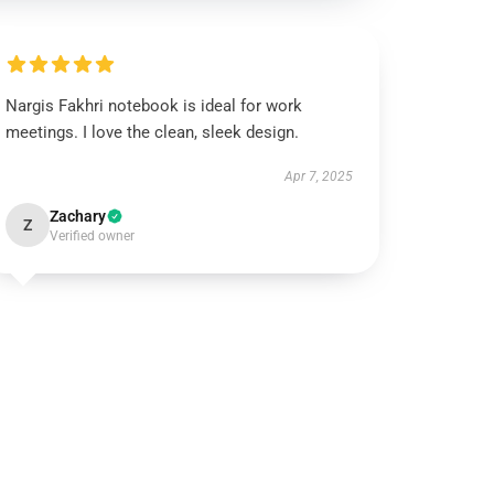
Nargis Fakhri notebook is ideal for work
meetings. I love the clean, sleek design.
Apr 7, 2025
Zachary
Z
Verified owner