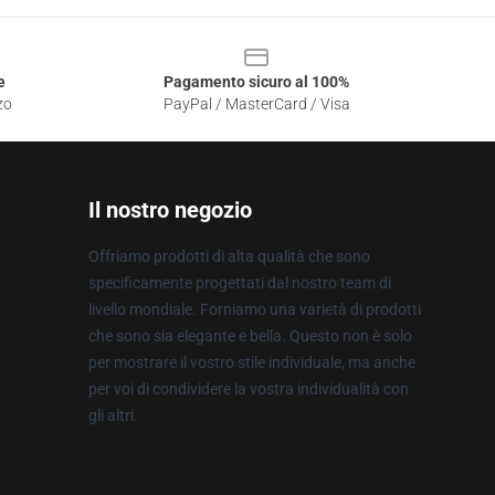
e
Pagamento sicuro al 100%
zo
PayPal / MasterCard / Visa
Il nostro negozio
Offriamo prodotti di alta qualità che sono
specificamente progettati dal nostro team di
livello mondiale. Forniamo una varietà di prodotti
che sono sia elegante e bella. Questo non è solo
per mostrare il vostro stile individuale, ma anche
per voi di condividere la vostra individualità con
gli altri.