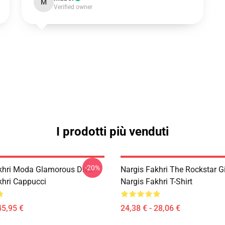
M
Verified owner
I prodotti più venduti
-20%
khri Moda Glamorous Diva
Nargis Fakhri The Rockstar Gi
khri Cappucci
Nargis Fakhri T-Shirt
45,95 €
24,38 € - 28,06 €