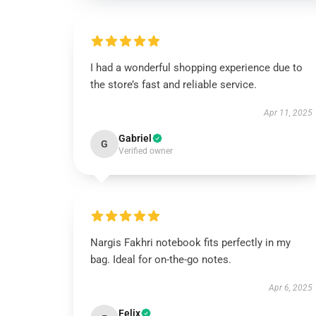
I had a wonderful shopping experience due to
the store’s fast and reliable service.
Apr 11, 2025
Gabriel
G
Verified owner
Nargis Fakhri notebook fits perfectly in my
bag. Ideal for on-the-go notes.
Apr 6, 2025
Felix