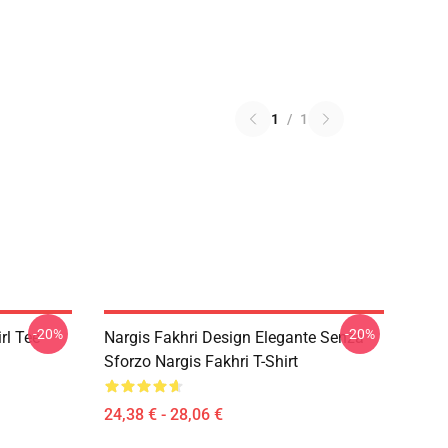
1
/
1
-20%
-20%
rl Tee
Nargis Fakhri Design Elegante Senza
Sforzo Nargis Fakhri T-Shirt
24,38 € - 28,06 €