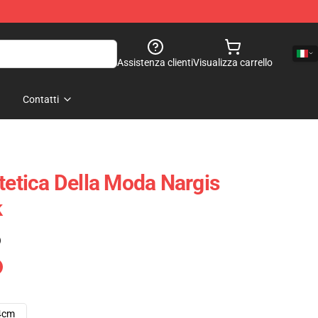
Assistenza clienti
Visualizza carrello
Contatti
tetica Della Moda Nargis
k
)
4cm