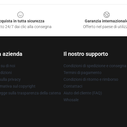
cquista in tutta sicurezza
Garanzia internazional
to 24/7 dai clic alla consegna
Offerto nel paese di utiliz
a azienda
Il nostro supporto
su di noi
Condizioni di spedizione e consegna
dizioni
Termini di pagamento
ulla privacy
Condizioni di ritorno e rimborso
mativa sul copyright
Contattaci
gge sulla trasparenza della catena
Aiuto del cliente (FAQ)
Whosale