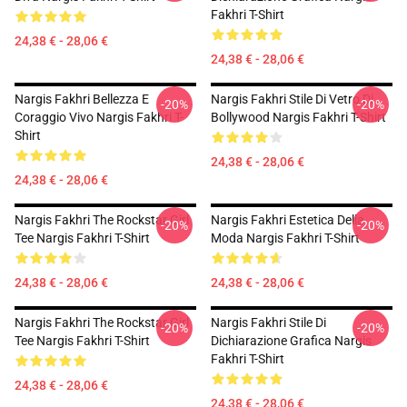
Fakhri T-Shirt
24,38 € - 28,06 €
24,38 € - 28,06 €
Nargis Fakhri Bellezza E
Nargis Fakhri Stile Di Vetro Di
-20%
-20%
Coraggio Vivo Nargis Fakhri T-
Bollywood Nargis Fakhri T-Shirt
Shirt
24,38 € - 28,06 €
24,38 € - 28,06 €
Nargis Fakhri The Rockstar Girl
Nargis Fakhri Estetica Della
-20%
-20%
Tee Nargis Fakhri T-Shirt
Moda Nargis Fakhri T-Shirt
24,38 € - 28,06 €
24,38 € - 28,06 €
Nargis Fakhri The Rockstar Girl
Nargis Fakhri Stile Di
-20%
-20%
Tee Nargis Fakhri T-Shirt
Dichiarazione Grafica Nargis
Fakhri T-Shirt
24,38 € - 28,06 €
24,38 € - 28,06 €