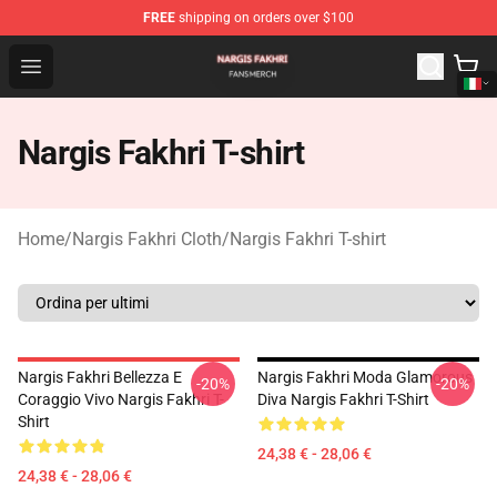
FREE
shipping on orders over $100
Nargis Fakhri Shop - Official Nargis Fakhri Merchandise 
Open menu
Nargis Fakhri T-shirt
Home
/
Nargis Fakhri Cloth
/
Nargis Fakhri T-shirt
Nargis Fakhri Bellezza E
Nargis Fakhri Moda Glamorous
-20%
-20%
Coraggio Vivo Nargis Fakhri T-
Diva Nargis Fakhri T-Shirt
Shirt
24,38 € - 28,06 €
24,38 € - 28,06 €