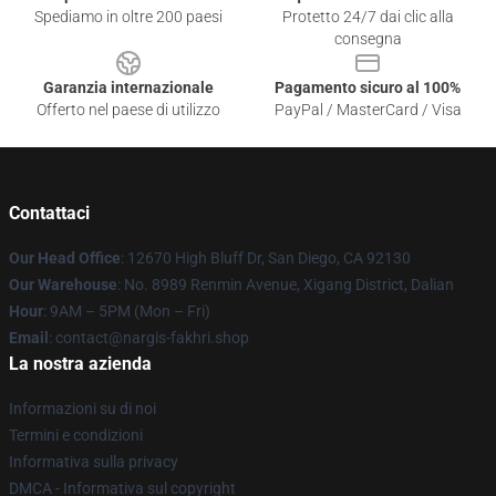
Spediamo in oltre 200 paesi
Protetto 24/7 dai clic alla
consegna
Garanzia internazionale
Pagamento sicuro al 100%
Offerto nel paese di utilizzo
PayPal / MasterCard / Visa
Contattaci
Our Head Office
: 12670 High Bluff Dr, San Diego, CA 92130
Our Warehouse
: No. 8989 Renmin Avenue, Xigang District, Dalian
Hour
: 9AM – 5PM (Mon – Fri)
Email
: contact@nargis-fakhri.shop
La nostra azienda
Informazioni su di noi
Termini e condizioni
Informativa sulla privacy
DMCA - Informativa sul copyright