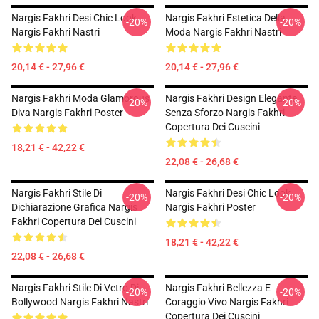
Nargis Fakhri Desi Chic Look
Nargis Fakhri Estetica Della
-20%
-20%
Nargis Fakhri Nastri
Moda Nargis Fakhri Nastri
20,14 € - 27,96 €
20,14 € - 27,96 €
Nargis Fakhri Moda Glamorous
Nargis Fakhri Design Elegante
-20%
-20%
Diva Nargis Fakhri Poster
Senza Sforzo Nargis Fakhri
Copertura Dei Cuscini
18,21 € - 42,22 €
22,08 € - 26,68 €
Nargis Fakhri Stile Di
Nargis Fakhri Desi Chic Look
-20%
-20%
Dichiarazione Grafica Nargis
Nargis Fakhri Poster
Fakhri Copertura Dei Cuscini
18,21 € - 42,22 €
22,08 € - 26,68 €
Nargis Fakhri Stile Di Vetro Di
Nargis Fakhri Bellezza E
-20%
-20%
Bollywood Nargis Fakhri Nastri
Coraggio Vivo Nargis Fakhri
Copertura Dei Cuscini