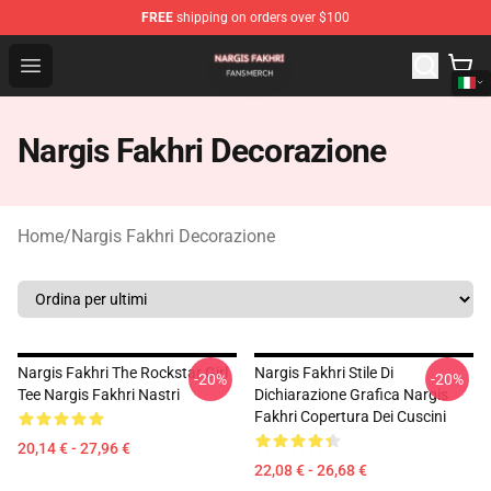
FREE
shipping on orders over $100
Nargis Fakhri Shop - Official Nargis Fakhri Merchandise 
Open menu
Nargis Fakhri Decorazione
Home
/
Nargis Fakhri Decorazione
Nargis Fakhri The Rockstar Girl
Nargis Fakhri Stile Di
-20%
-20%
Tee Nargis Fakhri Nastri
Dichiarazione Grafica Nargis
Fakhri Copertura Dei Cuscini
20,14 € - 27,96 €
22,08 € - 26,68 €