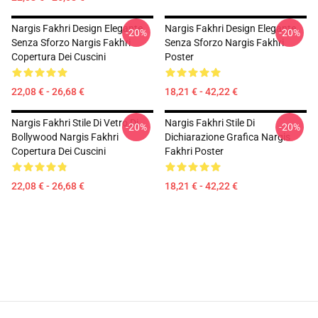
Nargis Fakhri Design Elegante
Nargis Fakhri Design Elegante
-20%
-20%
Senza Sforzo Nargis Fakhri
Senza Sforzo Nargis Fakhri
Copertura Dei Cuscini
Poster
22,08 € - 26,68 €
18,21 € - 42,22 €
Nargis Fakhri Stile Di Vetro Di
Nargis Fakhri Stile Di
-20%
-20%
Bollywood Nargis Fakhri
Dichiarazione Grafica Nargis
Copertura Dei Cuscini
Fakhri Poster
22,08 € - 26,68 €
18,21 € - 42,22 €
Footer