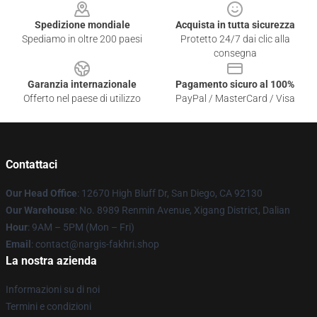
Spedizione mondiale
Acquista in tutta sicurezza
Spediamo in oltre 200 paesi
Protetto 24/7 dai clic alla
consegna
Garanzia internazionale
Pagamento sicuro al 100%
Offerto nel paese di utilizzo
PayPal / MasterCard / Visa
Contattaci
Our Head Office
: 12670 High Bluff Dr, San Diego, CA 92130
Our Warehouse
: No. 8989 Renmin Avenue, Xigang District, Dalian
Hour
: 9AM – 5PM (Mon – Fri)
Email
: contact@nargis-fakhri.shop
La nostra azienda
Informazioni su di noi
Termini e condizioni