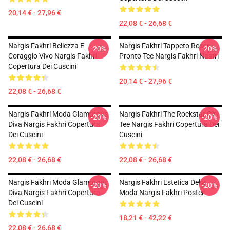
20,14 € - 27,96 €
22,08 € - 26,68 €
Nargis Fakhri Bellezza E
Nargis Fakhri Tappeto Rosso
-20%
-20%
Coraggio Vivo Nargis Fakhri
Pronto Tee Nargis Fakhri Nastri
Copertura Dei Cuscini
20,14 € - 27,96 €
22,08 € - 26,68 €
Nargis Fakhri Moda Glamorous
Nargis Fakhri The Rockstar Girl
-20%
-20%
Diva Nargis Fakhri Copertura
Tee Nargis Fakhri Copertura Dei
Dei Cuscini
Cuscini
22,08 € - 26,68 €
22,08 € - 26,68 €
Nargis Fakhri Moda Glamorous
Nargis Fakhri Estetica Della
-20%
-20%
Diva Nargis Fakhri Copertura
Moda Nargis Fakhri Poster
Dei Cuscini
18,21 € - 42,22 €
22,08 € - 26,68 €