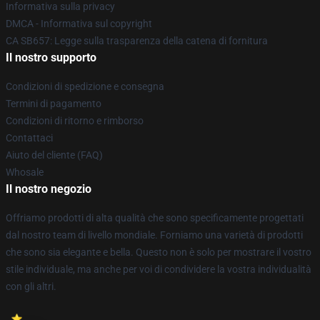
Informativa sulla privacy
DMCA - Informativa sul copyright
CA SB657: Legge sulla trasparenza della catena di fornitura
Il nostro supporto
Condizioni di spedizione e consegna
Termini di pagamento
Condizioni di ritorno e rimborso
Contattaci
Aiuto del cliente (FAQ)
Whosale
Il nostro negozio
Offriamo prodotti di alta qualità che sono specificamente progettati
dal nostro team di livello mondiale. Forniamo una varietà di prodotti
che sono sia elegante e bella. Questo non è solo per mostrare il vostro
stile individuale, ma anche per voi di condividere la vostra individualità
con gli altri.