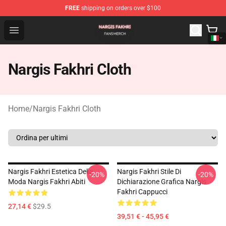
FREE
shipping on orders over $100
Nargis Fakhri Shop - Official Nargis Fakhri Merchandise 
Open menu
Nargis Fakhri Cloth
Home
/
Nargis Fakhri Cloth
Nargis Fakhri Estetica Della
Nargis Fakhri Stile Di
-20%
-20%
Moda Nargis Fakhri Abiti
Dichiarazione Grafica Nargis
Fakhri Cappucci
27,14 €
$29.5
39,51 € - 45,95 €