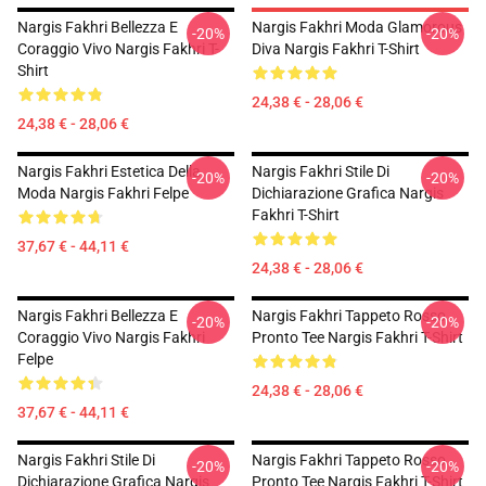
Nargis Fakhri Bellezza E
Nargis Fakhri Moda Glamorous
-20%
-20%
Coraggio Vivo Nargis Fakhri T-
Diva Nargis Fakhri T-Shirt
Shirt
24,38 € - 28,06 €
24,38 € - 28,06 €
Nargis Fakhri Estetica Della
Nargis Fakhri Stile Di
-20%
-20%
Moda Nargis Fakhri Felpe
Dichiarazione Grafica Nargis
Fakhri T-Shirt
37,67 € - 44,11 €
24,38 € - 28,06 €
Nargis Fakhri Bellezza E
Nargis Fakhri Tappeto Rosso
-20%
-20%
Coraggio Vivo Nargis Fakhri
Pronto Tee Nargis Fakhri T-Shirt
Felpe
24,38 € - 28,06 €
37,67 € - 44,11 €
Nargis Fakhri Stile Di
Nargis Fakhri Tappeto Rosso
-20%
-20%
Dichiarazione Grafica Nargis
Pronto Tee Nargis Fakhri T-Shirt