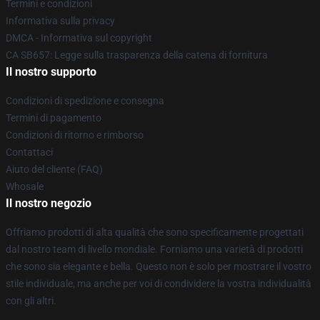
Termini e condizioni
Informativa sulla privacy
DMCA - Informativa sul copyright
CA SB657: Legge sulla trasparenza della catena di fornitura
Il nostro supporto
Condizioni di spedizione e consegna
Termini di pagamento
Condizioni di ritorno e rimborso
Contattaci
Aiuto del cliente (FAQ)
Whosale
Il nostro negozio
Offriamo prodotti di alta qualità che sono specificamente progettati
dal nostro team di livello mondiale. Forniamo una varietà di prodotti
che sono sia elegante e bella. Questo non è solo per mostrare il vostro
stile individuale, ma anche per voi di condividere la vostra individualità
con gli altri.