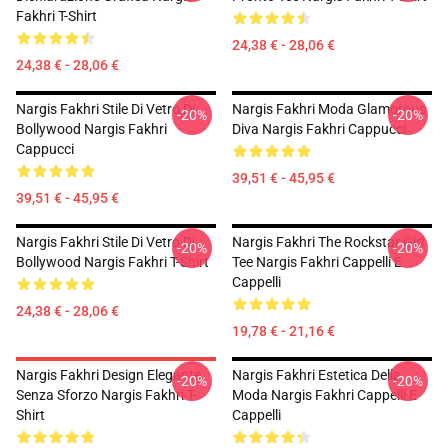
Fakhri T-Shirt
24,38 € - 28,06 €
24,38 € - 28,06 €
Nargis Fakhri Stile Di Vetro Di
Nargis Fakhri Moda Glamorous
-20%
-20%
Bollywood Nargis Fakhri
Diva Nargis Fakhri Cappucci
Cappucci
39,51 € - 45,95 €
39,51 € - 45,95 €
Nargis Fakhri Stile Di Vetro Di
Nargis Fakhri The Rockstar Girl
-20%
-20%
Bollywood Nargis Fakhri T-Shirt
Tee Nargis Fakhri Cappelli E
Cappelli
24,38 € - 28,06 €
19,78 € - 21,16 €
Nargis Fakhri Design Elegante
Nargis Fakhri Estetica Della
-20%
-20%
Senza Sforzo Nargis Fakhri T-
Moda Nargis Fakhri Cappelli E
Shirt
Cappelli