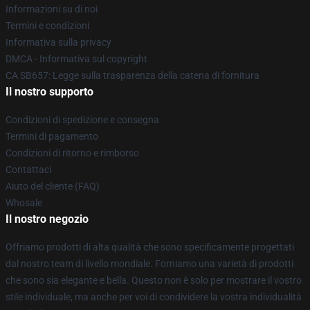
Informazioni su di noi
Termini e condizioni
Informativa sulla privacy
DMCA - Informativa sul copyright
CA SB657: Legge sulla trasparenza della catena di fornitura
Il nostro supporto
Condizioni di spedizione e consegna
Termini di pagamento
Condizioni di ritorno e rimborso
Contattaci
Aiuto del cliente (FAQ)
Whosale
Il nostro negozio
Offriamo prodotti di alta qualità che sono specificamente progettati
dal nostro team di livello mondiale. Forniamo una varietà di prodotti
che sono sia elegante e bella. Questo non è solo per mostrare il vostro
stile individuale, ma anche per voi di condividere la vostra individualità