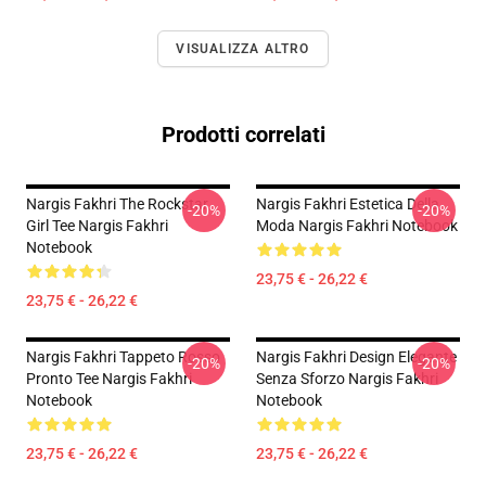
VISUALIZZA ALTRO
Prodotti correlati
Nargis Fakhri The Rockstar
Nargis Fakhri Estetica Della
-20%
-20%
Girl Tee Nargis Fakhri
Moda Nargis Fakhri Notebook
Notebook
23,75 € - 26,22 €
23,75 € - 26,22 €
Nargis Fakhri Tappeto Rosso
Nargis Fakhri Design Elegante
-20%
-20%
Pronto Tee Nargis Fakhri
Senza Sforzo Nargis Fakhri
Notebook
Notebook
23,75 € - 26,22 €
23,75 € - 26,22 €