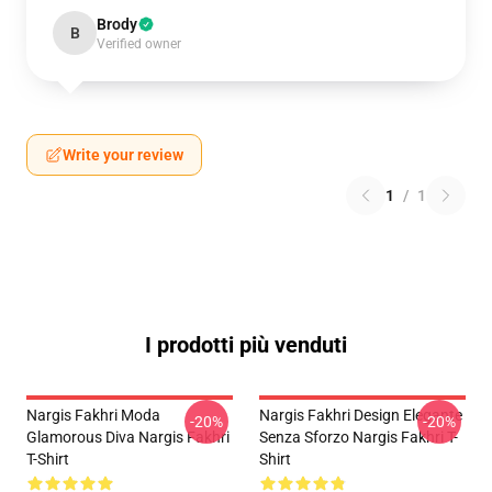
Brody
B
Verified owner
Write your review
1
/
1
I prodotti più venduti
Nargis Fakhri Moda
Nargis Fakhri Design Elegante
-20%
-20%
Glamorous Diva Nargis Fakhri
Senza Sforzo Nargis Fakhri T-
T-Shirt
Shirt