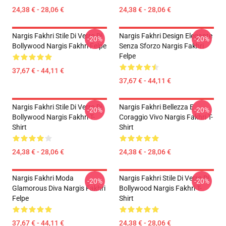
24,38 € - 28,06 €
24,38 € - 28,06 €
Nargis Fakhri Stile Di Vetro Di
Nargis Fakhri Design Elegante
-20%
-20%
Bollywood Nargis Fakhri Felpe
Senza Sforzo Nargis Fakhri
Felpe
37,67 € - 44,11 €
37,67 € - 44,11 €
Nargis Fakhri Stile Di Vetro Di
Nargis Fakhri Bellezza E
-20%
-20%
Bollywood Nargis Fakhri T-
Coraggio Vivo Nargis Fakhri T-
Shirt
Shirt
24,38 € - 28,06 €
24,38 € - 28,06 €
Nargis Fakhri Moda
Nargis Fakhri Stile Di Vetro Di
-20%
-20%
Glamorous Diva Nargis Fakhri
Bollywood Nargis Fakhri T-
Felpe
Shirt
37,67 € - 44,11 €
24,38 € - 28,06 €