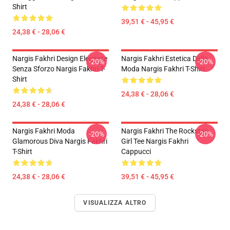
Shirt
39,51 € - 45,95 €
24,38 € - 28,06 €
Nargis Fakhri Design Elegante
Nargis Fakhri Estetica Della
-20%
-20%
Senza Sforzo Nargis Fakhri T-
Moda Nargis Fakhri T-Shirt
Shirt
24,38 € - 28,06 €
24,38 € - 28,06 €
Nargis Fakhri Moda
Nargis Fakhri The Rockstar
-20%
-20%
Glamorous Diva Nargis Fakhri
Girl Tee Nargis Fakhri
T-Shirt
Cappucci
24,38 € - 28,06 €
39,51 € - 45,95 €
VISUALIZZA ALTRO