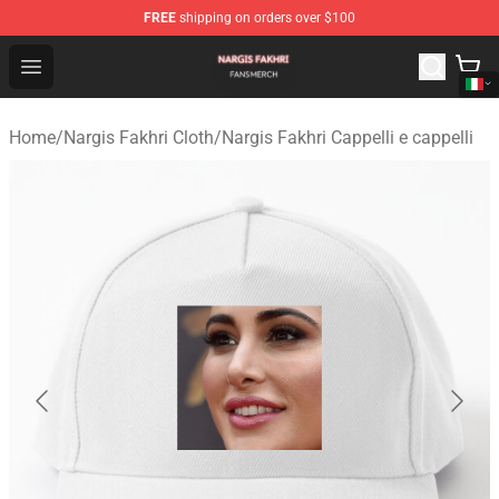
FREE
shipping on orders over $100
Nargis Fakhri Shop - Official Nargis Fakhri Merchandise 
Open menu
Home
/
Nargis Fakhri Cloth
/
Nargis Fakhri Cappelli e cappelli