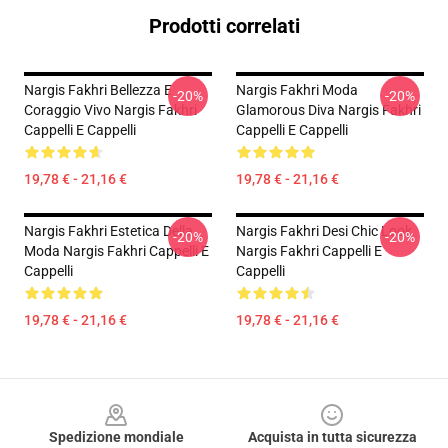
Prodotti correlati
Nargis Fakhri Bellezza E
Nargis Fakhri Moda
-20%
-20%
Coraggio Vivo Nargis Fakhri
Glamorous Diva Nargis Fakhri
Cappelli E Cappelli
Cappelli E Cappelli
19,78 € - 21,16 €
19,78 € - 21,16 €
Nargis Fakhri Estetica Della
Nargis Fakhri Desi Chic Look
-20%
-20%
Moda Nargis Fakhri Cappelli E
Nargis Fakhri Cappelli E
Cappelli
Cappelli
19,78 € - 21,16 €
19,78 € - 21,16 €
Footer
Spedizione mondiale
Acquista in tutta sicurezza