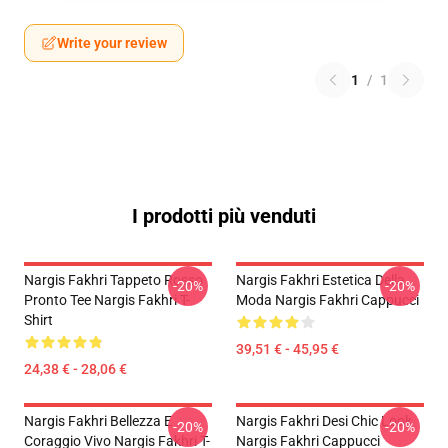
Write your review
1
/
1
I prodotti più venduti
Nargis Fakhri Tappeto Rosso
Nargis Fakhri Estetica Della
-20%
-20%
Pronto Tee Nargis Fakhri T-
Moda Nargis Fakhri Cappucci
Shirt
39,51 € - 45,95 €
24,38 € - 28,06 €
Nargis Fakhri Bellezza E
Nargis Fakhri Desi Chic Look
-20%
-20%
Coraggio Vivo Nargis Fakhri T-
Nargis Fakhri Cappucci