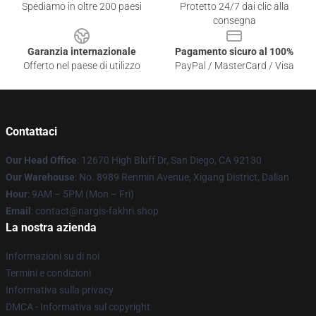
Spediamo in oltre 200 paesi
Protetto 24/7 dai clic alla
consegna
Garanzia internazionale
Pagamento sicuro al 100%
Offerto nel paese di utilizzo
PayPal / MasterCard / Visa
Contattaci
Our Head Office
: 12670 High Bluff Dr, San Diego, CA 92130
Our Warehouse
: No. 8989 Renmin Avenue, Xigang District, Dalian
Hour
: 9AM – 5PM (Mon – Fri)
Email
: contact@nargis-fakhri.shop
La nostra azienda
Informazioni su di noi
Termini e condizioni
Informativa sulla privacy
DMCA - Informativa sul copyright