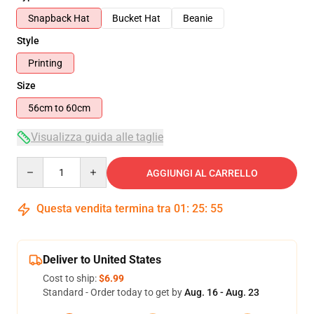
Snapback Hat
Bucket Hat
Beanie
Style
Printing
Size
56cm to 60cm
Visualizza guida alle taglie
Quantity
AGGIUNGI AL CARRELLO
Questa vendita termina tra
01
:
25
:
55
Deliver to United States
Cost to ship:
$6.99
Standard - Order today to get by
Aug. 16 - Aug. 23