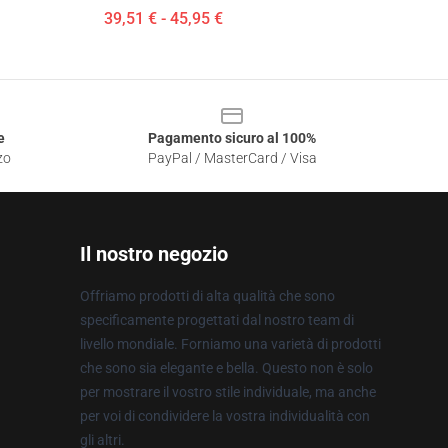
39,51 € - 45,95 €
e
Pagamento sicuro al 100%
zo
PayPal / MasterCard / Visa
Il nostro negozio
Offriamo prodotti di alta qualità che sono
specificamente progettati dal nostro team di
livello mondiale. Forniamo una varietà di prodotti
che sono sia elegante e bella. Questo non è solo
per mostrare il vostro stile individuale, ma anche
per voi di condividere la vostra individualità con
gli altri.