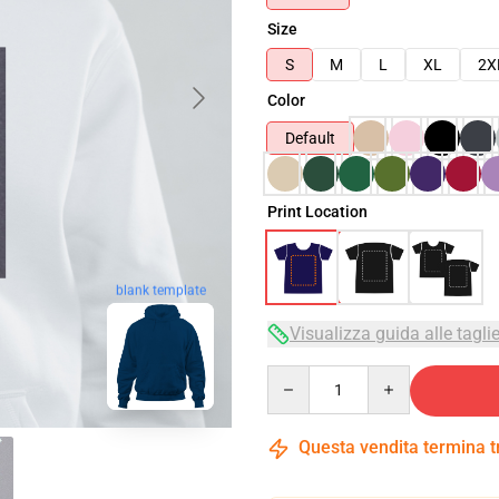
Size
S
M
L
XL
2X
Color
Default
Print Location
blank template
Visualizza guida alle tagli
Quantity
Questa vendita termina 