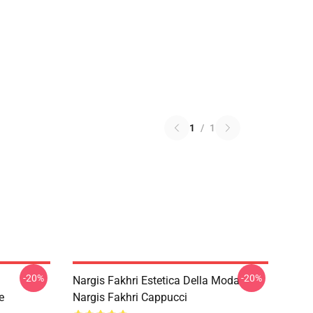
1
/
1
-20%
-20%
Nargis Fakhri Estetica Della Moda
e
Nargis Fakhri Cappucci