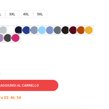
L
3XL
4XL
5XL
e
AGGIUNGI AL CARRELLO
tra
03
:
46
:
53