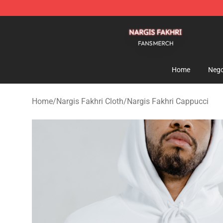
Nargis Fakhri Shop - Official Nargis Fakhri Merchandis
Home
Nego
Home
/
Nargis Fakhri Cloth
/
Nargis Fakhri Cappucci