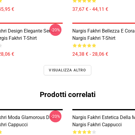
45,95 €
37,67 € - 44,11 €
-20%
khri Design Elegante Senza
Nargis Fakhri Bellezza E Cor
gis Fakhri T-Shirt
Nargis Fakhri T-Shirt
28,06 €
24,38 € - 28,06 €
VISUALIZZA ALTRO
Prodotti correlati
-20%
khri Moda Glamorous Diva
Nargis Fakhri Estetica Della
khri Cappucci
Nargis Fakhri Cappucci