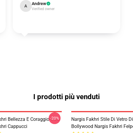
Andrew
A
Verified owner
I prodotti più venduti
-20%
hri Bellezza E Coraggio Vivo
Nargis Fakhri Stile Di Vetro Di
khri Cappucci
Bollywood Nargis Fakhri Felp