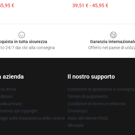
45,95 €
39,51 € - 45,95 €
cquista in tutta sicurezza
Garanzia internazional
to 24/7 dai clic alla consegna
Offerto nel paese di utiliz
a azienda
Il nostro supporto
su di noi
Condizioni di spedizione e consegna
dizioni
Termini di pagamento
ulla privacy
Condizioni di ritorno e rimborso
mativa sul copyright
Contattaci
gge sulla trasparenza della catena
Aiuto del cliente (FAQ)
Whosale