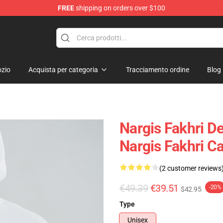
FREE
shipping on orders over $100
e Store
zio
Acquista per categoria
Tracciamento ordine
Blog
Nargis Fakhri D
Nargis Fakhri C
(2 customer reviews
€49.39
€39.51
-20%
$42.95
Type
Unisex