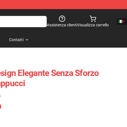
Assistenza clienti
Visualizza carrello
Contatti
esign Elegante Senza Sforzo
appucci
)