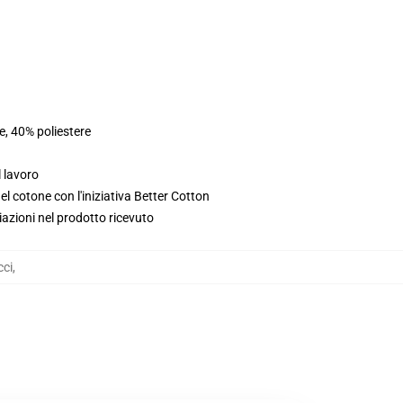
e, 40% poliestere
l lavoro
l cotone con l'iniziativa Better Cotton
iazioni nel prodotto ricevuto
cci
,