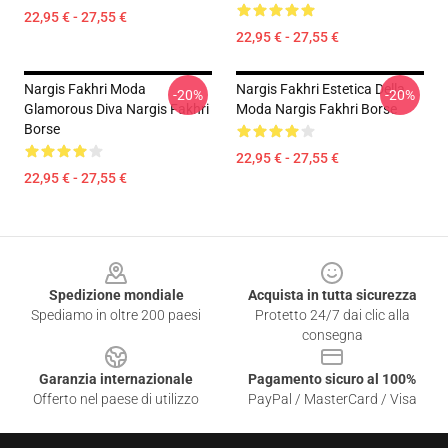
22,95 € - 27,55 €
22,95 € - 27,55 €
Nargis Fakhri Moda
Nargis Fakhri Estetica Della
-20%
-20%
Glamorous Diva Nargis Fakhri
Moda Nargis Fakhri Borse
Borse
22,95 € - 27,55 €
22,95 € - 27,55 €
Footer
Spedizione mondiale
Acquista in tutta sicurezza
Spediamo in oltre 200 paesi
Protetto 24/7 dai clic alla
consegna
Garanzia internazionale
Pagamento sicuro al 100%
Offerto nel paese di utilizzo
PayPal / MasterCard / Visa