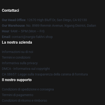
Contattaci
Our Head Office
: 12670 High Bluff Dr, San Diego, CA 92130
Our Warehouse
: No. 8989 Renmin Avenue, Xigang District, Dalian
Hour
: 9AM – 5PM (Mon – Fri)
Email
: contact@nargis-fakhri.shop
La nostra azienda
Informazioni su di noi
Termini e condizioni
Informativa sulla privacy
DMCA - Informativa sul copyright
CA SB657: Legge sulla trasparenza della catena di fornitura
Il nostro supporto
Condizioni di spedizione e consegna
Termini di pagamento
Condizioni di ritorno e rimborso