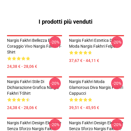
I prodotti più venduti
Nargis Fakhri Bellezza E
Nargis Fakhri Estetica Della
-20%
-20%
Coraggio Vivo Nargis Fakhri T-
Moda Nargis Fakhri Felpe
Shirt
37,67 € - 44,11 €
24,38 € - 28,06 €
Nargis Fakhri Stile Di
Nargis Fakhri Moda
-20%
-20%
Dichiarazione Grafica Nargis
Glamorous Diva Nargis Fakhri
Fakhri T-Shirt
Cappucci
24,38 € - 28,06 €
39,51 € - 45,95 €
Nargis Fakhri Design Elegante
Nargis Fakhri Design Elegante
-20%
-20%
Senza Sforzo Nargis Fakhri
Senza Sforzo Nargis Fakhri T-