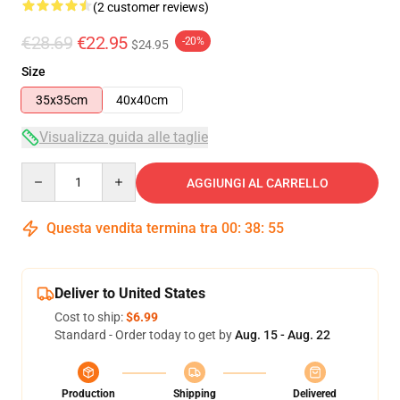
(2 customer reviews)
€28.69
€22.95
-20%
$24.95
Size
35x35cm
40x40cm
Visualizza guida alle taglie
Quantity
AGGIUNGI AL CARRELLO
Questa vendita termina tra
00
:
38
:
55
Deliver to United States
Cost to ship:
$6.99
Standard - Order today to get by
Aug. 15 - Aug. 22
Production
Shipping
Delivered