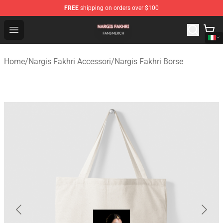
FREE
shipping on orders over $100
Nargis Fakhri Shop - Official Nargis Fakhri Merchandise 
Open menu
Home
/
Nargis Fakhri Accessori
/
Nargis Fakhri Borse