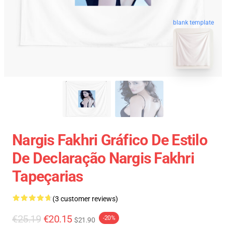
blank template
Nargis Fakhri Gráfico De Estilo
De Declaração Nargis Fakhri
Tapeçarias
(3 customer reviews)
€25.19
€20.15
-20%
$21.90