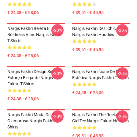
€ 24,38 - € 28,06
€ 39,51 - € 45,95
Nargis Fakhri Beleza E
Nargis Fakhri Desi Chic Look
-20%
-20%
Boldness Vibe. Nargis Fakhri
Nargis Fakhri Hoodies
T-Shirts
€ 39,51 - € 45,95
€ 24,38 - € 28,06
Nargis Fakhri Design Sem
Nargis Fakhri Ícone De Moda
-20%
-20%
Esforço Elegante Nargis
Estética Nargis Fakhri T-Shirts
Fakhri T-Shirts
€ 24,38 - € 28,06
€ 24,38 - € 28,06
Nargis Fakhri Moda De Diva
Nargis Fakhri The Rockstar
-20%
-20%
Glamorosa Nargis Fakhri T-
Girl Tee Nargis Fakhri Hoodies
Shirts
€ 39,51 - € 45,95