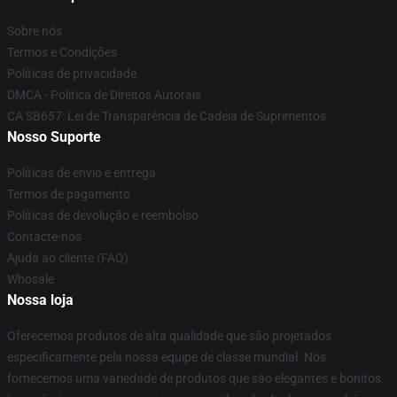
Sobre nós
Termos e Condições
Políticas de privacidade
DMCA - Política de Direitos Autorais
CA SB657: Lei de Transparência de Cadeia de Suprimentos
Nosso Suporte
Políticas de envio e entrega
Termos de pagamento
Políticas de devolução e reembolso
Contacte-nos
Ajuda ao cliente (FAQ)
Whosale
Nossa loja
Oferecemos produtos de alta qualidade que são projetados
especificamente pela nossa equipe de classe mundial. Nós
fornecemos uma variedade de produtos que são elegantes e bonitos.