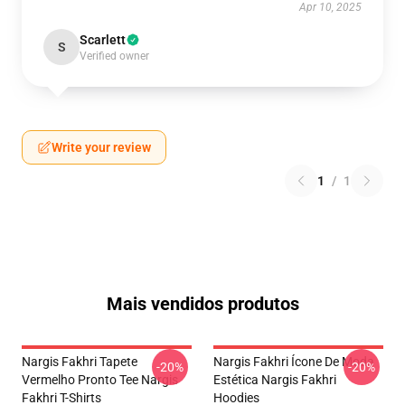
Apr 10, 2025
Scarlett
S
Verified owner
Write your review
1
/
1
Mais vendidos produtos
Nargis Fakhri Tapete
Nargis Fakhri Ícone De Moda
-20%
-20%
Vermelho Pronto Tee Nargis
Estética Nargis Fakhri
Fakhri T-Shirts
Hoodies