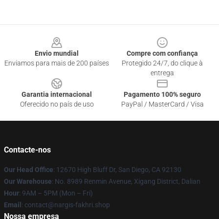
Footer
Envio mundial
Compre com confiança
Enviamos para mais de 200 países
Protegido 24/7, do clique à
entrega
Garantia internacional
Pagamento 100% seguro
Oferecido no país de uso
PayPal / MasterCard / Visa
Contacte-nos
Our Head Office
: 12670 High Bluff Dr, San Diego, CA 92130
Our Warehouse
: No. 8989 Renmin Avenue, Xigang District, Dalian
Hour
: 9AM – 5PM (Mon – Fri)
Email
: contact@nargis-fakhri.shop
Nossa empresa