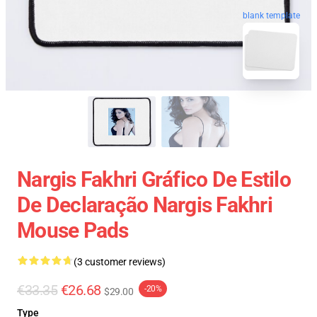
blank template
Nargis Fakhri Gráfico De Estilo
De Declaração Nargis Fakhri
Mouse Pads
(3 customer reviews)
€33.35
€26.68
-20%
$29.00
Type