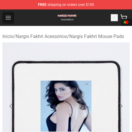
FREE
shipping on orders over $100
Nargis Fakhri Shop - Official Nargis Fakhri Merchandise 
Open menu
Início
/
Nargis Fakhri Acessórios
/
Nargis Fakhri Mouse Pads