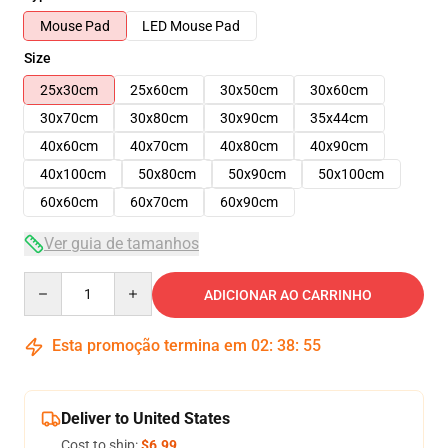
Mouse Pad
LED Mouse Pad
Size
25x30cm
25x60cm
30x50cm
30x60cm
30x70cm
30x80cm
30x90cm
35x44cm
40x60cm
40x70cm
40x80cm
40x90cm
40x100cm
50x80cm
50x90cm
50x100cm
60x60cm
60x70cm
60x90cm
Ver guia de tamanhos
Quantity
ADICIONAR AO CARRINHO
Esta promoção termina em
02
:
38
:
54
Deliver to United States
Cost to ship:
$6.99