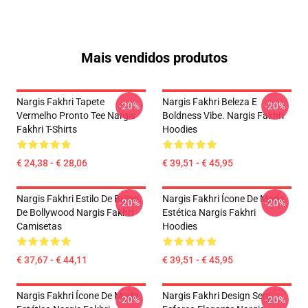
Mais vendidos produtos
Nargis Fakhri Tapete
Nargis Fakhri Beleza E
-20%
-20%
Vermelho Pronto Tee Nargis
Boldness Vibe. Nargis Fakhri
Fakhri T-Shirts
Hoodies
€ 24,38 - € 28,06
€ 39,51 - € 45,95
Nargis Fakhri Estilo De Brilho
Nargis Fakhri Ícone De Moda
-20%
-20%
De Bollywood Nargis Fakhri
Estética Nargis Fakhri
Camisetas
Hoodies
€ 37,67 - € 44,11
€ 39,51 - € 45,95
Nargis Fakhri Ícone De Moda
Nargis Fakhri Design Sem
-20%
-20%