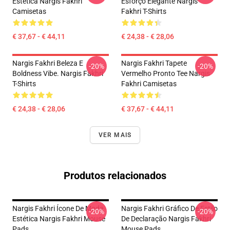
Estética Nargis Fakhri
Esforço Elegante Nargis
Camisetas
Fakhri T-Shirts
€ 37,67 - € 44,11
€ 24,38 - € 28,06
Nargis Fakhri Beleza E
Nargis Fakhri Tapete
-20%
-20%
Boldness Vibe. Nargis Fakhri
Vermelho Pronto Tee Nargis
T-Shirts
Fakhri Camisetas
€ 24,38 - € 28,06
€ 37,67 - € 44,11
VER MAIS
Produtos relacionados
Nargis Fakhri Ícone De Moda
Nargis Fakhri Gráfico De Estilo
-20%
-20%
Estética Nargis Fakhri Mouse
De Declaração Nargis Fakhri
Pads
Mouse Pads