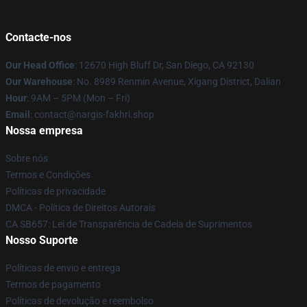
Contacte-nos
Our Head Office
: 12670 High Bluff Dr, San Diego, CA 92130
Our Warehouse
: No. 8989 Renmin Avenue, Xigang District, Dalian
Hour
: 9AM – 5PM (Mon – Fri)
Email
: contact@nargis-fakhri.shop
Nossa empresa
Sobre nós
Termos e Condições
Políticas de privacidade
DMCA - Política de Direitos Autorais
CA SB657: Lei de Transparência de Cadeia de Suprimentos
Nosso Suporte
Políticas de envio e entrega
Termos de pagamento
Políticas de devolução e reembolso