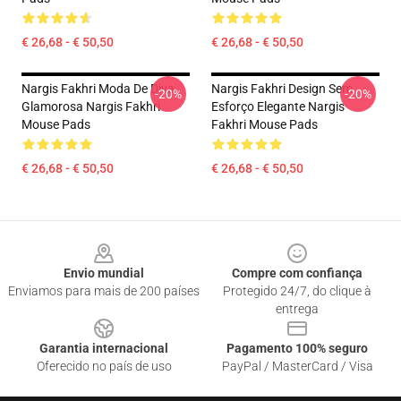
€ 26,68 - € 50,50
€ 26,68 - € 50,50
Nargis Fakhri Moda De Diva
Nargis Fakhri Design Sem
-20%
-20%
Glamorosa Nargis Fakhri
Esforço Elegante Nargis
Mouse Pads
Fakhri Mouse Pads
€ 26,68 - € 50,50
€ 26,68 - € 50,50
Footer
Envio mundial
Compre com confiança
Enviamos para mais de 200 países
Protegido 24/7, do clique à
entrega
Garantia internacional
Pagamento 100% seguro
Oferecido no país de uso
PayPal / MasterCard / Visa