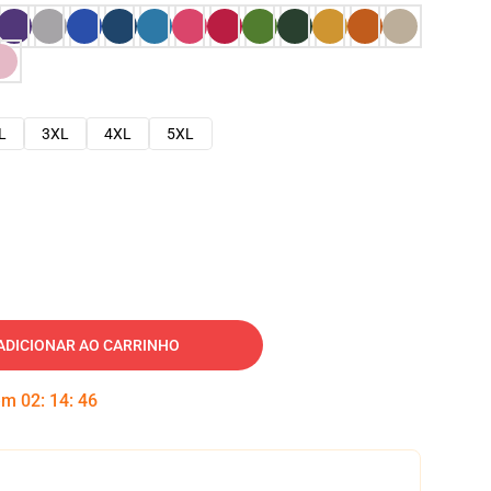
L
3XL
4XL
5XL
ADICIONAR AO CARRINHO
 em
02
:
14
:
45