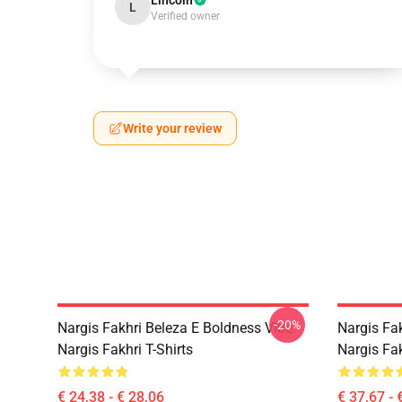
Lincoln
L
Verified owner
Write your review
-20%
Nargis Fakhri Beleza E Boldness Vibe.
Nargis Fa
Nargis Fakhri T-Shirts
Nargis Fa
€ 24,38 - € 28,06
€ 37,67 - 