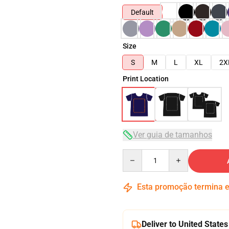
Default
Size
S
M
L
XL
2X
Print Location
Ver guia de tamanhos
Quantity
Esta promoção termina
Deliver to United States