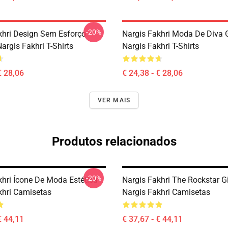
-20%
khri Design Sem Esforço
Nargis Fakhri Moda De Diva
argis Fakhri T-Shirts
Nargis Fakhri T-Shirts
€ 28,06
€ 24,38 - € 28,06
VER MAIS
Produtos relacionados
-20%
khri Ícone De Moda Estética
Nargis Fakhri The Rockstar Gi
khri Camisetas
Nargis Fakhri Camisetas
€ 44,11
€ 37,67 - € 44,11