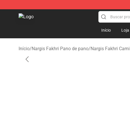
Nargis Fakhri Shop - Official Nargis Fakhri Merchandis
Início
Loja
Início
/
Nargis Fakhri Pano de pano
/
Nargis Fakhri Cami