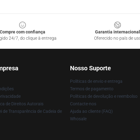
Compre com confiança
Garantia internacional
gido 24/7, do clique à entrega
Oferecido no país de us
mpresa
Nosso Suporte
Políticas de envio e entrega
ndições
Termos de pagamento
privacidade
Políticas de devolução e reembolso
ca de Direitos Autorais
Contacte-nos
i de Transparência de Cadeia de
Ajuda ao cliente (FAQ)
Whosale