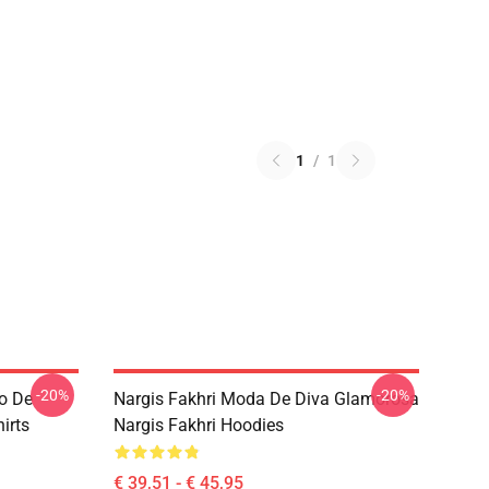
1
/
1
-20%
-20%
lo De
Nargis Fakhri Moda De Diva Glamorosa
irts
Nargis Fakhri Hoodies
€ 39,51 - € 45,95