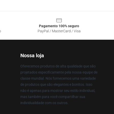
Pagamento 100% seguro
o
PayPal / MasterCard / Visa
Nossa loja
Oferecemos produtos de alta qualidade que são
projetados especificamente pela nossa equipe de
classe mundial. Nós fornecemos uma variedade
de produtos que são elegantes e bonitos. Isso
não é apenas para mostrar seu estilo individual,
mas também para você compartilhar sua
individualidade com os outros.