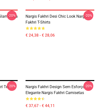
-20%
-20%
 Glamorosa
Nargis Fakhri Desi Chic Look Nargis
Fakhri T-Shirts
€ 24,38 - € 28,06
-20%
-20%
rl Tee
Nargis Fakhri Design Sem Esforço
Elegante Nargis Fakhri Camisetas
€ 37,67 - € 44,11