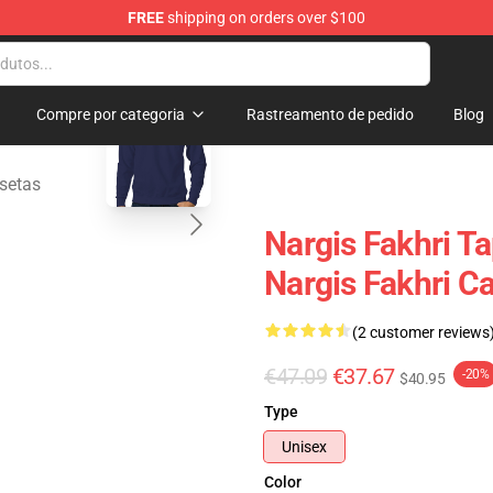
FREE
shipping on orders over $100
e Store
blank template
Compre por categoria
Rastreamento de pedido
Blog
setas
Nargis Fakhri T
Nargis Fakhri C
(2 customer reviews
€47.09
€37.67
-20%
$40.95
Type
Unisex
Color