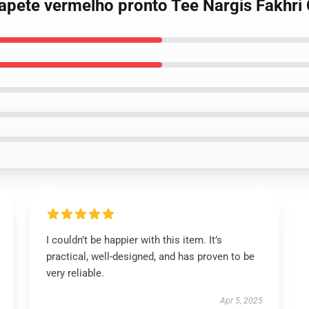
 Tapete vermelho pronto Tee Nargis Fakhri
I couldn’t be happier with this item. It’s
practical, well-designed, and has proven to be
very reliable.
Apr 5, 2025