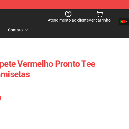
Atendimento ao cliente
Ver carrinho
Contato
apete Vermelho Pronto Tee
amisetas
)