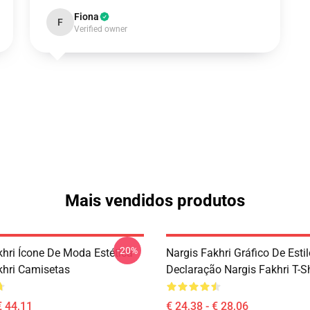
Fiona
F
Verified owner
Mais vendidos produtos
-20%
khri Ícone De Moda Estética
Nargis Fakhri Gráfico De Esti
khri Camisetas
Declaração Nargis Fakhri T-Sh
€ 44,11
€ 24,38 - € 28,06