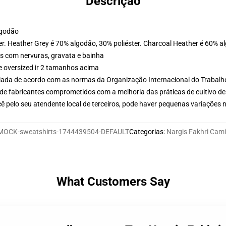
Descrição
lgodão
er. Heather Grey é 70% algodão, 30% poliéster. Charcoal Heather é 60% a
s com nervuras, gravata e bainha
e oversized ir 2 tamanhos acima
aliada de acordo com as normas da Organização Internacional do Trabalh
de fabricantes comprometidos com a melhoria das práticas de cultivo de
ê pelo seu atendente local de terceiros, pode haver pequenas variações 
MOCK-sweatshirts-1744439504-DEFAULT
Categorias
:
Nargis Fakhri Cam
What Customers Say