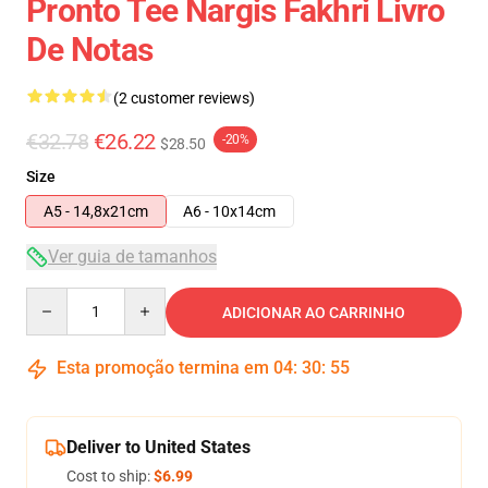
Pronto Tee Nargis Fakhri Livro
De Notas
(2 customer reviews)
€32.78
€26.22
-20%
$28.50
Size
A5 - 14,8x21cm
A6 - 10x14cm
Ver guia de tamanhos
Quantity
ADICIONAR AO CARRINHO
Esta promoção termina em
04
:
30
:
55
Deliver to United States
Cost to ship:
$6.99