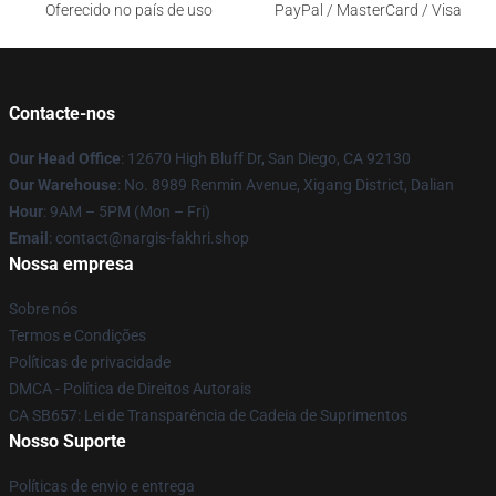
Oferecido no país de uso
PayPal / MasterCard / Visa
Contacte-nos
Our Head Office
: 12670 High Bluff Dr, San Diego, CA 92130
Our Warehouse
: No. 8989 Renmin Avenue, Xigang District, Dalian
Hour
: 9AM – 5PM (Mon – Fri)
Email
: contact@nargis-fakhri.shop
Nossa empresa
Sobre nós
Termos e Condições
Políticas de privacidade
DMCA - Política de Direitos Autorais
CA SB657: Lei de Transparência de Cadeia de Suprimentos
Nosso Suporte
Políticas de envio e entrega