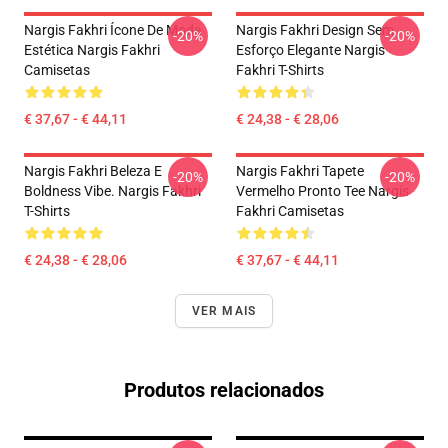
Nargis Fakhri Ícone De Moda
Nargis Fakhri Design Sem
-20%
-20%
Estética Nargis Fakhri
Esforço Elegante Nargis
Camisetas
Fakhri T-Shirts
€ 37,67 - € 44,11
€ 24,38 - € 28,06
Nargis Fakhri Beleza E
Nargis Fakhri Tapete
-20%
-20%
Boldness Vibe. Nargis Fakhri
Vermelho Pronto Tee Nargis
T-Shirts
Fakhri Camisetas
€ 24,38 - € 28,06
€ 37,67 - € 44,11
VER MAIS
Produtos relacionados