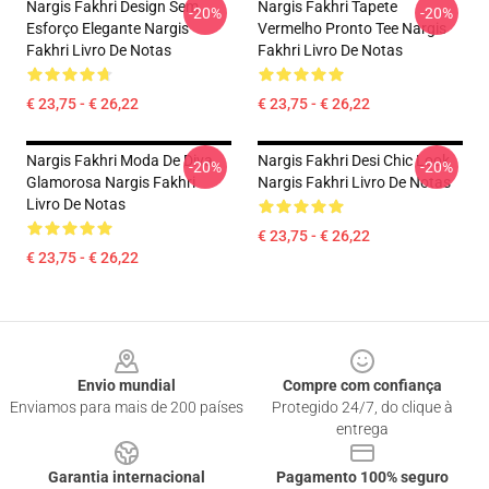
Nargis Fakhri Design Sem
Nargis Fakhri Tapete
-20%
-20%
Esforço Elegante Nargis
Vermelho Pronto Tee Nargis
Fakhri Livro De Notas
Fakhri Livro De Notas
€ 23,75 - € 26,22
€ 23,75 - € 26,22
Nargis Fakhri Moda De Diva
Nargis Fakhri Desi Chic Look
-20%
-20%
Glamorosa Nargis Fakhri
Nargis Fakhri Livro De Notas
Livro De Notas
€ 23,75 - € 26,22
€ 23,75 - € 26,22
Footer
Envio mundial
Compre com confiança
Enviamos para mais de 200 países
Protegido 24/7, do clique à
entrega
Garantia internacional
Pagamento 100% seguro