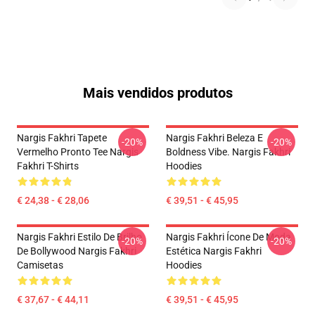
Mais vendidos produtos
Nargis Fakhri Tapete
Nargis Fakhri Beleza E
-20%
-20%
Vermelho Pronto Tee Nargis
Boldness Vibe. Nargis Fakhri
Fakhri T-Shirts
Hoodies
€ 24,38 - € 28,06
€ 39,51 - € 45,95
Nargis Fakhri Estilo De Brilho
Nargis Fakhri Ícone De Moda
-20%
-20%
De Bollywood Nargis Fakhri
Estética Nargis Fakhri
Camisetas
Hoodies
€ 37,67 - € 44,11
€ 39,51 - € 45,95