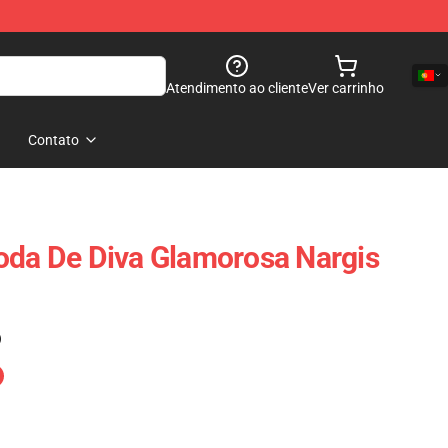
Atendimento ao cliente
Ver carrinho
Contato
oda De Diva Glamorosa Nargis
)