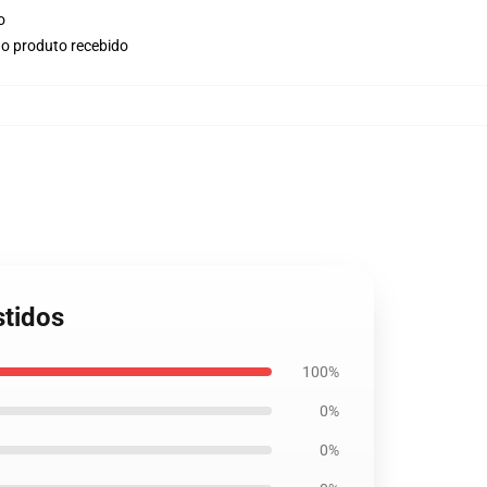
o
no produto recebido
stidos
100%
0%
0%