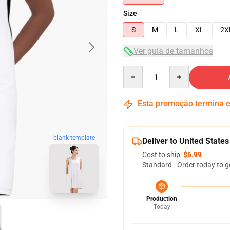
Size
S
M
L
XL
2X
Ver guia de tamanhos
Quantity
Esta promoção termina
blank template
Deliver to United States
Cost to ship:
$6.99
Standard - Order today to g
Production
Today