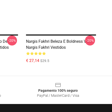
-20%
-20%
lo De
Nargis Fakhri Beleza E Boldness Vibe.
tidos
Nargis Fakhri Vestidos
€ 27,14
$29.5
Pagamento 100% seguro
o
PayPal / MasterCard / Visa