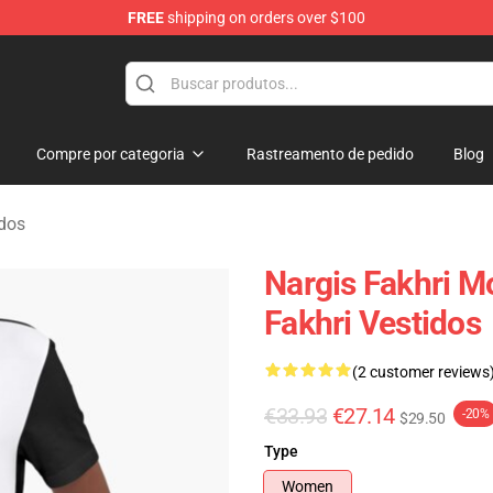
FREE
shipping on orders over $100
e Store
Compre por categoria
Rastreamento de pedido
Blog
idos
Nargis Fakhri M
Fakhri Vestidos
(2 customer reviews
€33.93
€27.14
-20%
$29.50
Type
Women