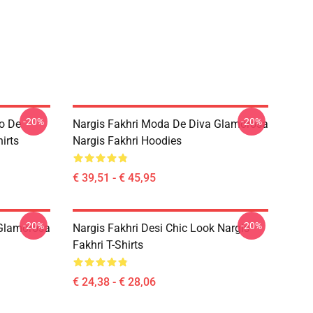
-20%
-20%
lo De
Nargis Fakhri Moda De Diva Glamorosa
irts
Nargis Fakhri Hoodies
€ 39,51 - € 45,95
-20%
-20%
 Glamorosa
Nargis Fakhri Desi Chic Look Nargis
Fakhri T-Shirts
€ 24,38 - € 28,06