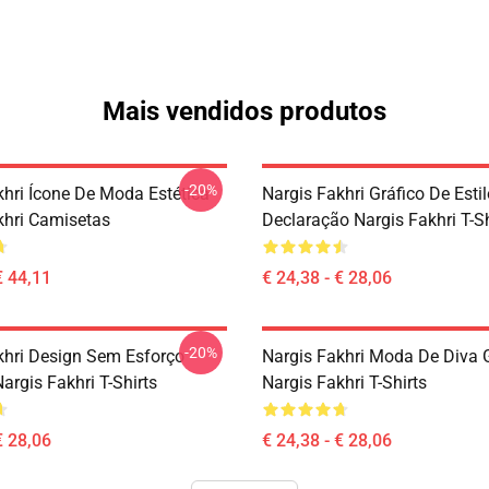
Mais vendidos produtos
-20%
khri Ícone De Moda Estética
Nargis Fakhri Gráfico De Esti
khri Camisetas
Declaração Nargis Fakhri T-Sh
€ 44,11
€ 24,38 - € 28,06
-20%
khri Design Sem Esforço
Nargis Fakhri Moda De Diva
argis Fakhri T-Shirts
Nargis Fakhri T-Shirts
€ 28,06
€ 24,38 - € 28,06