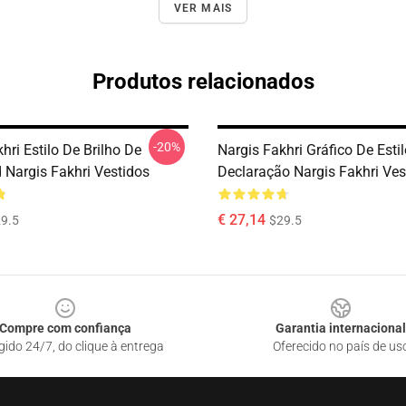
VER MAIS
Produtos relacionados
-20%
hri Estilo De Brilho De
Nargis Fakhri Gráfico De Esti
 Nargis Fakhri Vestidos
Declaração Nargis Fakhri Ves
€ 27,14
9.5
$29.5
Compre com confiança
Garantia internacional
gido 24/7, do clique à entrega
Oferecido no país de us