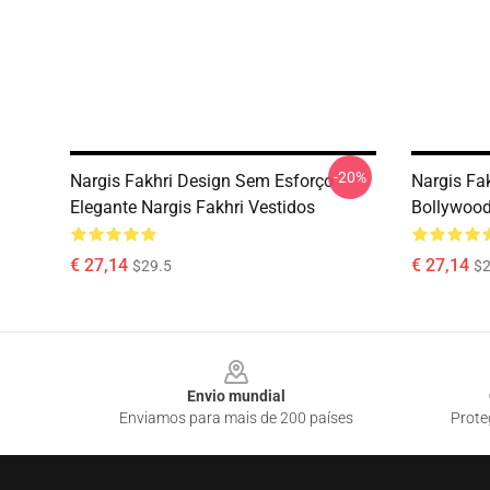
-20%
Nargis Fakhri Design Sem Esforço
Nargis Fak
Elegante Nargis Fakhri Vestidos
Bollywood
€ 27,14
€ 27,14
$29.5
$2
Footer
Envio mundial
Enviamos para mais de 200 países
Prote