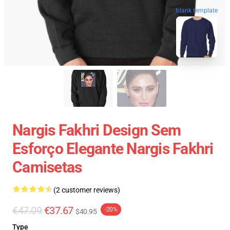
blank template
Nargis Fakhri Design Sem
Esforço Elegante Nargis Fakhri
Camisetas
(2 customer reviews)
€47.09
€37.67
-20%
$40.95
Type