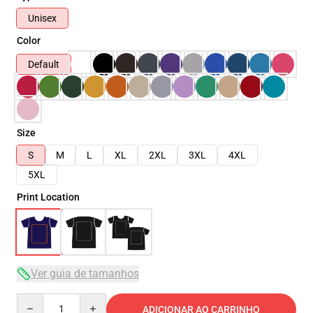
Unisex
Color
Default
Size
S
M
L
XL
2XL
3XL
4XL
5XL
Print Location
Ver guia de tamanhos
Quantity
ADICIONAR AO CARRINHO