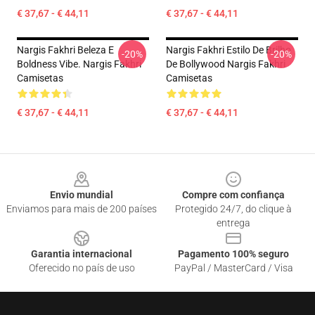
€ 37,67 - € 44,11
€ 37,67 - € 44,11
Nargis Fakhri Beleza E
Nargis Fakhri Estilo De Brilho
-20%
-20%
Boldness Vibe. Nargis Fakhri
De Bollywood Nargis Fakhri
Camisetas
Camisetas
€ 37,67 - € 44,11
€ 37,67 - € 44,11
Footer
Envio mundial
Compre com confiança
Enviamos para mais de 200 países
Protegido 24/7, do clique à
entrega
Garantia internacional
Pagamento 100% seguro
Oferecido no país de uso
PayPal / MasterCard / Visa