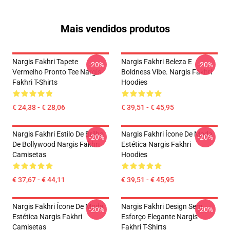
Mais vendidos produtos
Nargis Fakhri Tapete
Nargis Fakhri Beleza E
-20%
-20%
Vermelho Pronto Tee Nargis
Boldness Vibe. Nargis Fakhri
Fakhri T-Shirts
Hoodies
€ 24,38 - € 28,06
€ 39,51 - € 45,95
Nargis Fakhri Estilo De Brilho
Nargis Fakhri Ícone De Moda
-20%
-20%
De Bollywood Nargis Fakhri
Estética Nargis Fakhri
Camisetas
Hoodies
€ 37,67 - € 44,11
€ 39,51 - € 45,95
Nargis Fakhri Ícone De Moda
Nargis Fakhri Design Sem
-20%
-20%
Estética Nargis Fakhri
Esforço Elegante Nargis
Camisetas
Fakhri T-Shirts