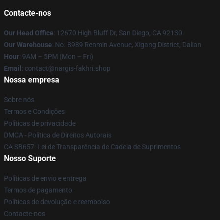
Contacte-nos
Our Head Office
: 12670 High Bluff Dr, San Diego, CA 92130
Our Warehouse
: No. 8989 Renmin Avenue, Xigang District, Dalian
Hour
: 9AM – 5PM (Mon – Fri)
Email
: contact@nargis-fakhri.shop
Nossa empresa
Sobre nós
Termos e Condições
Políticas de privacidade
DMCA - Política de Direitos Autorais
CA SB657: Lei de Transparência de Cadeia de Suprimentos
Nosso Suporte
Políticas de envio e entrega
Termos de pagamento
Políticas de devolução e reembolso
Contacte-nos