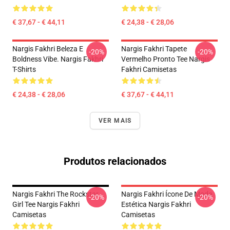
€ 37,67 - € 44,11
€ 24,38 - € 28,06
Nargis Fakhri Beleza E
Nargis Fakhri Tapete
-20%
-20%
Boldness Vibe. Nargis Fakhri
Vermelho Pronto Tee Nargis
T-Shirts
Fakhri Camisetas
€ 24,38 - € 28,06
€ 37,67 - € 44,11
VER MAIS
Produtos relacionados
Nargis Fakhri The Rockstar
Nargis Fakhri Ícone De Moda
-20%
-20%
Girl Tee Nargis Fakhri
Estética Nargis Fakhri
Camisetas
Camisetas