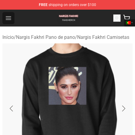
FREE
shipping on orders over $100
Nargis Fakhri Shop - Official Nargis Fakhri Merchandise 
Open menu
Início
/
Nargis Fakhri Pano de pano
/
Nargis Fakhri Camisetas