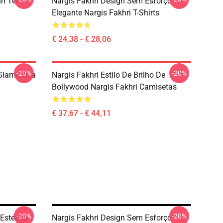
rl Tee
Nargis Fakhri Design Sem Esforço
Elegante Nargis Fakhri T-Shirts
€ 24,38 - € 28,06
-20%
-20%
 Glamorosa
Nargis Fakhri Estilo De Brilho De
Bollywood Nargis Fakhri Camisetas
€ 37,67 - € 44,11
-20%
-20%
Estética
Nargis Fakhri Design Sem Esforço