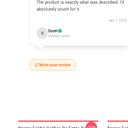
The product is exactly what was described. I’d
absolutely vouch for it.
Apr 7, 2025
Scott
S
Verified owner
Write your review
-20%