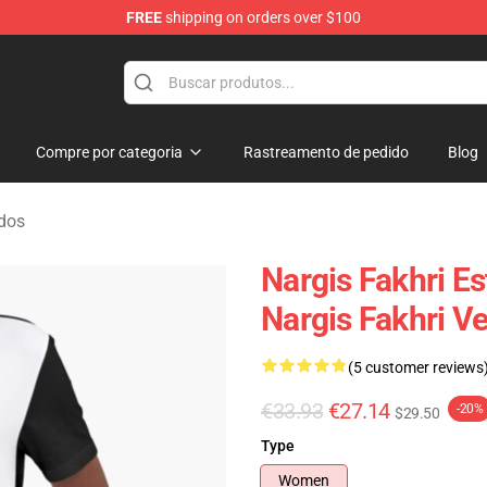
FREE
shipping on orders over $100
e Store
Compre por categoria
Rastreamento de pedido
Blog
idos
Nargis Fakhri Es
Nargis Fakhri V
(5 customer reviews
€33.93
€27.14
-20%
$29.50
Type
Women