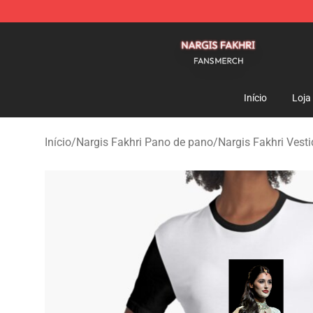
Nargis Fakhri Shop - Official Nargis Fakhri Merchandis
Início
Loja
Início
/
Nargis Fakhri Pano de pano
/
Nargis Fakhri Vest