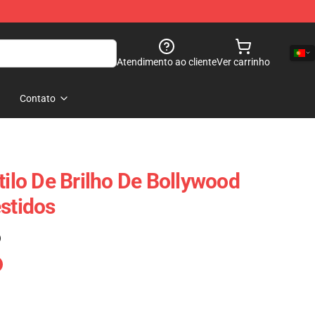
Atendimento ao cliente
Ver carrinho
Contato
tilo De Brilho De Bollywood
estidos
)