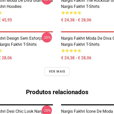
khri Moda De Diva Glamorosa
Nargis Fakhri The Rockstar Gi
khri Hoodies
Nargis Fakhri T-Shirts
€ 45,95
€ 24,38 - € 28,06
-20%
khri Design Sem Esforço
Nargis Fakhri Moda De Diva
argis Fakhri T-Shirts
Nargis Fakhri T-Shirts
€ 28,06
€ 24,38 - € 28,06
VER MAIS
Produtos relacionados
-20%
khri Desi Chic Look Nargis
Nargis Fakhri Ícone De Moda 