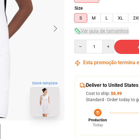
Size
S
M
L
XL
2X
Ver guia de tamanhos
Quantity
Esta promoção termina
blank template
Deliver to United States
Cost to ship:
$6.99
Standard - Order today to g
Production
Today