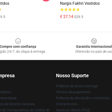
stidos
Nargis Fakhri Vestidos
€ 27,14
9.5
$29.5
Compre com confiança
Garantia internacional
gido 24/7, do clique à entrega
Oferecido no país de us
mpresa
Nosso Suporte
Políticas de envio e entrega
ndições
Termos de pagamento
privacidade
Políticas de devolução e reembolso
ca de Direitos Autorais
Contacte-nos
i de Transparência de Cadeia de
Ajuda ao cliente (FAQ)