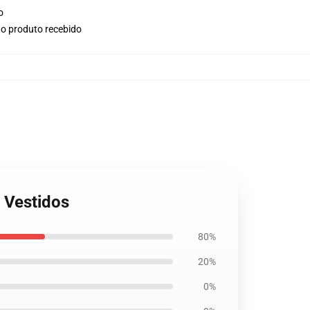
o
no produto recebido
i Vestidos
80%
20%
0%