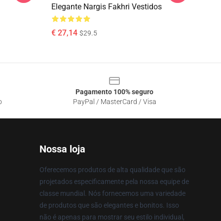
Elegante Nargis Fakhri Vestidos
€ 27,14
$29.5
Pagamento 100% seguro
o
PayPal / MasterCard / Visa
Nossa loja
Oferecemos produtos de alta qualidade que são
projetados especificamente pela nossa equipe de
classe mundial. Nós fornecemos uma variedade
de produtos que são elegantes e bonitos. Isso
não é apenas para mostrar seu estilo individual,