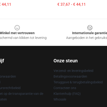
€ 44,11
€ 37,67 - € 44,11
Winkel met vertrouwen
Internationale garanti
chermd van klikken tot levering
Aangeboden in het gebruik
jf
Onze steun
Verzend- en leveringsbeleid
oorwaarden
Betalingsvoorwaarden
d
Teruggave & terugbetalingsbeleid
rsrechtbeleid
Contacteer ons
t op de transparantie van de
Klantenhulp (FAQ)
keten
Whosale