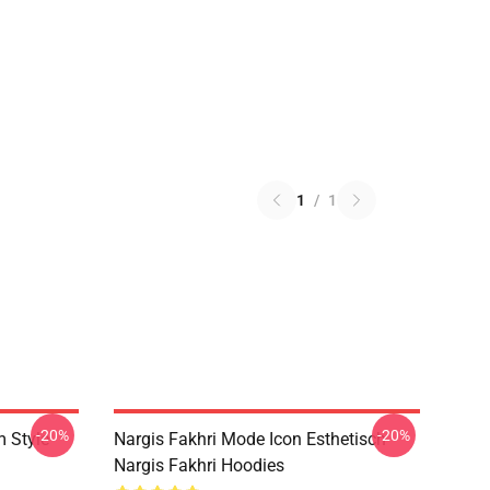
1
/
1
-20%
-20%
m Style
Nargis Fakhri Mode Icon Esthetisch
Nargis Fakhri Hoodies