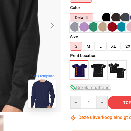
Color
Default
Size
S
M
L
XL
2X
Print Location
blank template
Bekijk maattabel
Quantity
TOE
Deze uitverkoop eindigt 