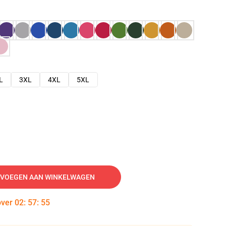
L
3XL
4XL
5XL
VOEGEN AAN WINKELWAGEN
over
02
:
57
:
54