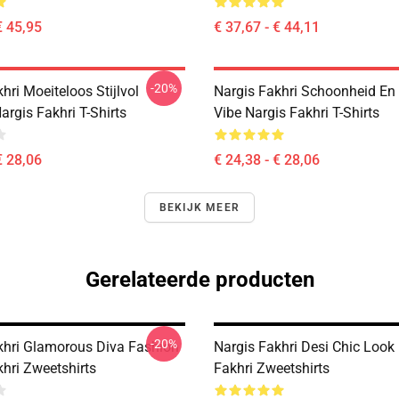
€ 45,95
€ 37,67 - € 44,11
-20%
hri Moeiteloos Stijlvol
Nargis Fakhri Schoonheid En
rgis Fakhri T-Shirts
Vibe Nargis Fakhri T-Shirts
€ 28,06
€ 24,38 - € 28,06
BEKIJK MEER
Gerelateerde producten
-20%
khri Glamorous Diva Fashion
Nargis Fakhri Desi Chic Look
hri Zweetshirts
Fakhri Zweetshirts