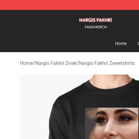
Nargis Fakhri Shop - Official Nargis Fakhri Merchandis
Home
Home
/
Nargis Fakhri Doek
/
Nargis Fakhri Zweetshirts