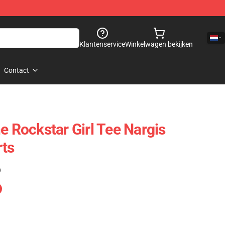
Klantenservice
Winkelwagen bekijken
Contact
e Rockstar Girl Tee Nargis
rts
)