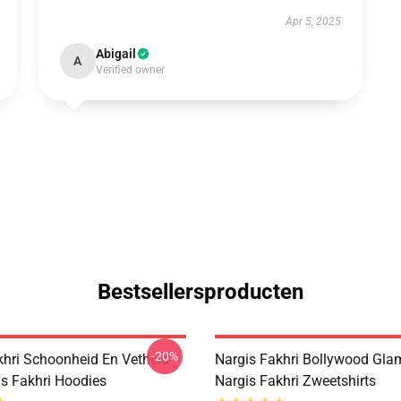
Apr 5, 2025
Abigail
A
Verified owner
Bestsellersproducten
-20%
khri Schoonheid En Vetheid
Nargis Fakhri Bollywood Gla
is Fakhri Hoodies
Nargis Fakhri Zweetshirts