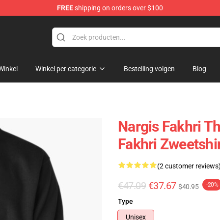
FREE
shipping on orders over $100
e Store
Winkel
Winkel per categorie
Bestelling volgen
Blog
Nargis Fakhri Th
Fakhri Zweetshi
(2 customer reviews
€47.09
€37.67
-20%
$40.95
Type
Unisex