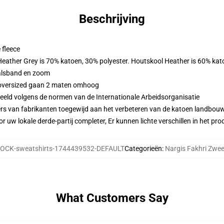
Beschrijving
 fleece
 Heather Grey is 70% katoen, 30% polyester. Houtskool Heather is 60% kat
alsband en zoom
n oversized gaan 2 maten omhoog
eeld volgens de normen van de Internationale Arbeidsorganisatie
ers van fabrikanten toegewijd aan het verbeteren van de katoen landbouw 
r uw lokale derde-partij completer, Er kunnen lichte verschillen in het p
OCK-sweatshirts-1744439532-DEFAULT
Categorieën
:
Nargis Fakhri Zwee
What Customers Say