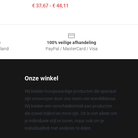
€ 37,67 - € 44,11
e
100% veilige afhandeling
sland
PayPal / MasterCard / Visa
Onze winkel
Wij bieden hoogwaardige producten die speciaal
zijn ontworpen door ons team van wereldklasse.
Wij bieden een verscheidenheid aan producten
die zowel stijlvol en mooi zijn. Dit is niet alleen om
je individuele stijl te tonen, maar ook om je
individualiteit met anderen te delen.