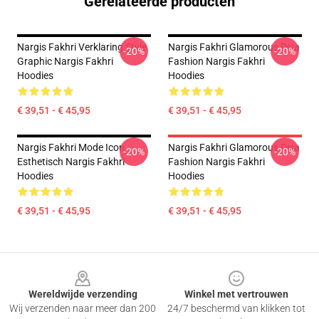
Gerelateerde producten
Nargis Fakhri Verklaring Style
Nargis Fakhri Glamorous Diva
-20%
-20%
Graphic Nargis Fakhri
Fashion Nargis Fakhri
Hoodies
Hoodies
€ 39,51 - € 45,95
€ 39,51 - € 45,95
Nargis Fakhri Mode Icon
Nargis Fakhri Glamorous Diva
-20%
-20%
Esthetisch Nargis Fakhri
Fashion Nargis Fakhri
Hoodies
Hoodies
€ 39,51 - € 45,95
€ 39,51 - € 45,95
Footer
Wereldwijde verzending
Winkel met vertrouwen
Wij verzenden naar meer dan 200
24/7 beschermd van klikken tot