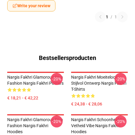
Write your review
1
/
1
Bestsellersproducten
Nargis Fakhri Glamorous Diva
Nargis Fakhri Moeiteloos
-20%
-20%
Fashion Nargis Fakhri Posters
Stijlvol Ontwerp Nargis Fakhri
T-Shirts
€ 18,21 - € 42,22
€ 24,38 - € 28,06
Nargis Fakhri Glamorous Diva
Nargis Fakhri Schoonheid En
-20%
-20%
Fashion Nargis Fakhri
Vetheid Vibe Nargis Fakhri
Hoodies
Hoodies