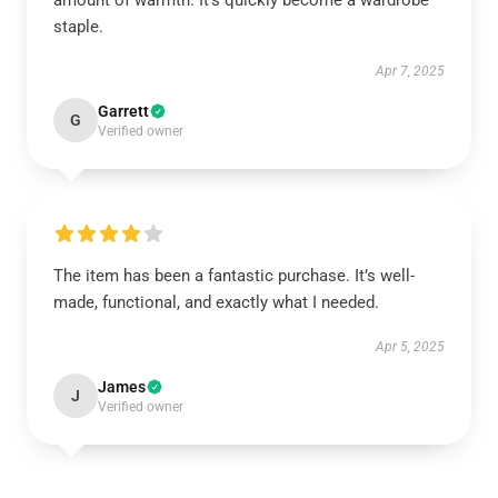
amount of warmth. It’s quickly become a wardrobe
staple.
Apr 7, 2025
Garrett
G
Verified owner
The item has been a fantastic purchase. It’s well-
made, functional, and exactly what I needed.
Apr 5, 2025
James
J
Verified owner