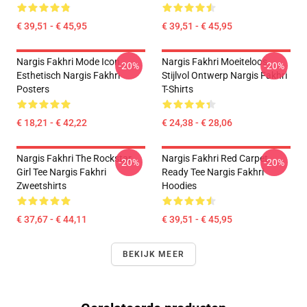
€ 39,51 - € 45,95
€ 39,51 - € 45,95
Nargis Fakhri Mode Icon
Nargis Fakhri Moeiteloos
-20%
-20%
Esthetisch Nargis Fakhri
Stijlvol Ontwerp Nargis Fakhri
Posters
T-Shirts
€ 18,21 - € 42,22
€ 24,38 - € 28,06
Nargis Fakhri The Rockstar
Nargis Fakhri Red Carpet
-20%
-20%
Girl Tee Nargis Fakhri
Ready Tee Nargis Fakhri
Zweetshirts
Hoodies
€ 37,67 - € 44,11
€ 39,51 - € 45,95
BEKIJK MEER