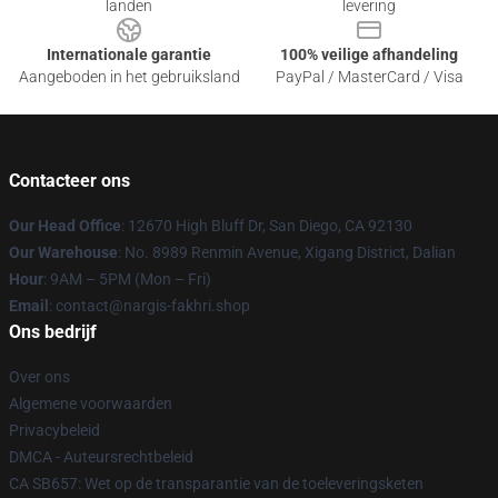
landen
levering
Internationale garantie
100% veilige afhandeling
Aangeboden in het gebruiksland
PayPal / MasterCard / Visa
Contacteer ons
Our Head Office
: 12670 High Bluff Dr, San Diego, CA 92130
Our Warehouse
: No. 8989 Renmin Avenue, Xigang District, Dalian
Hour
: 9AM – 5PM (Mon – Fri)
Email
: contact@nargis-fakhri.shop
Ons bedrijf
Over ons
Algemene voorwaarden
Privacybeleid
DMCA - Auteursrechtbeleid
CA SB657: Wet op de transparantie van de toeleveringsketen