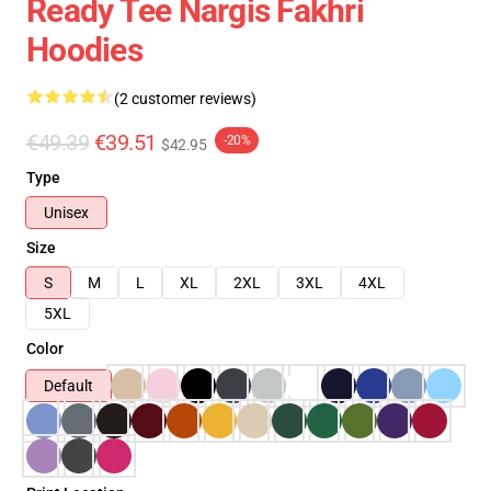
Ready Tee Nargis Fakhri
Hoodies
(2 customer reviews)
€49.39
€39.51
-20%
$42.95
Type
Unisex
Size
S
M
L
XL
2XL
3XL
4XL
5XL
Color
Default