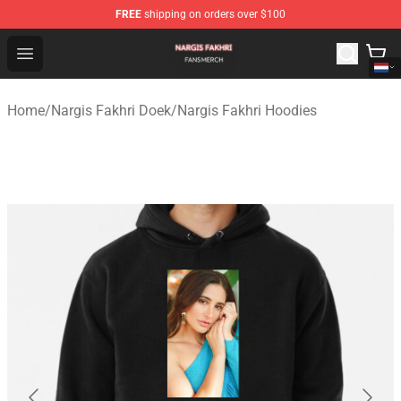
FREE
shipping on orders over $100
Nargis Fakhri Shop - Official Nargis Fakhri Merchandise 
Open menu
Home
/
Nargis Fakhri Doek
/
Nargis Fakhri Hoodies