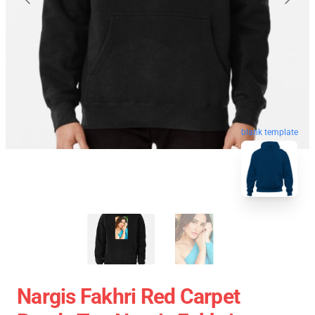
blank template
Nargis Fakhri Red Carpet