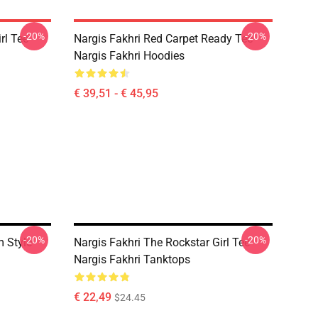
-20%
-20%
rl Tee
Nargis Fakhri Red Carpet Ready Tee
Nargis Fakhri Hoodies
€ 39,51 - € 45,95
-20%
-20%
m Style
Nargis Fakhri The Rockstar Girl Tee
Nargis Fakhri Tanktops
€ 22,49
$24.45