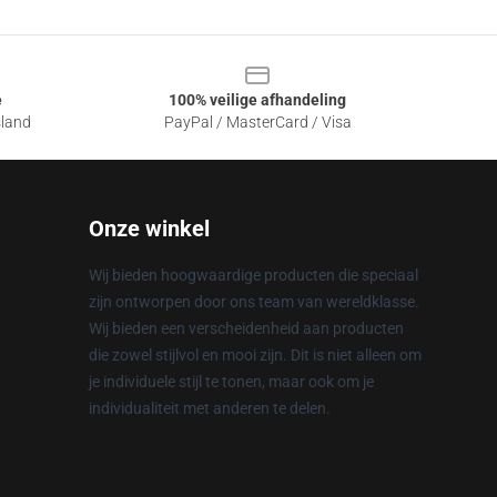
e
100% veilige afhandeling
sland
PayPal / MasterCard / Visa
Onze winkel
Wij bieden hoogwaardige producten die speciaal
zijn ontworpen door ons team van wereldklasse.
Wij bieden een verscheidenheid aan producten
die zowel stijlvol en mooi zijn. Dit is niet alleen om
je individuele stijl te tonen, maar ook om je
individualiteit met anderen te delen.