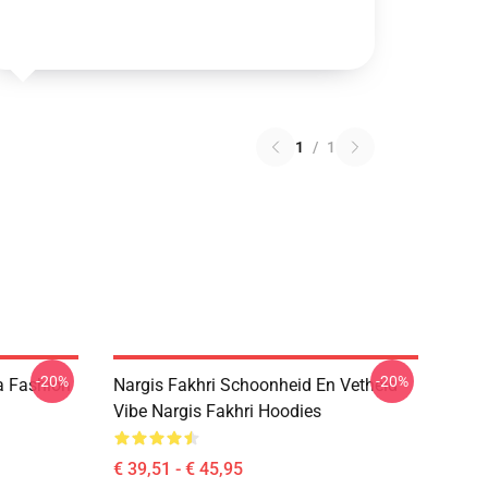
1
/
1
-20%
-20%
a Fashion
Nargis Fakhri Schoonheid En Vetheid
Vibe Nargis Fakhri Hoodies
€ 39,51 - € 45,95