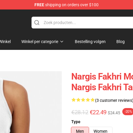
FREE
shipping on orders over $100
e Store
Winkel
Winkel per categorie
Bestelling volgen
Blog
Nargis Fakhri Mo
Nargis Fakhri T
(3 customer reviews
€28.12
€22.49
-20%
$24.45
Type
Men
Women