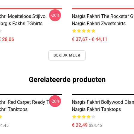
-20%
hri Moeiteloos Stijlvol
Nargis Fakhri The Rockstar Gi
rgis Fakhri T-Shirts
Nargis Fakhri Zweetshirts
€ 28,06
€ 37,67 - € 44,11
BEKIJK MEER
Gerelateerde producten
-20%
khri Red Carpet Ready Tee
Nargis Fakhri Bollywood Gla
khri Tanktops
Nargis Fakhri Tanktops
€ 22,49
4.45
$24.45