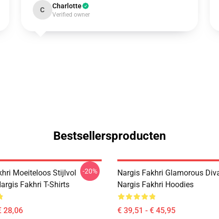
Charlotte
C
Verified owner
Bestsellersproducten
-20%
hri Moeiteloos Stijlvol
Nargis Fakhri Glamorous Div
rgis Fakhri T-Shirts
Nargis Fakhri Hoodies
€ 28,06
€ 39,51 - € 45,95