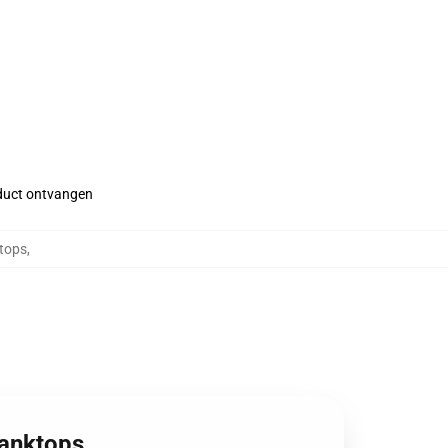
roduct ontvangen
ktops
,
Tanktops