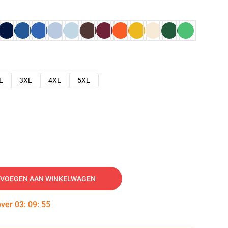
L
3XL
4XL
5XL
VOEGEN AAN WINKELWAGEN
over
03
:
09
:
54