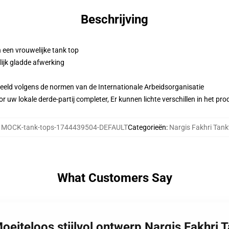
Beschrijving
 een vrouwelijke tank top
ijk gladde afwerking
eeld volgens de normen van de Internationale Arbeidsorganisatie
r uw lokale derde-partij completer, Er kunnen lichte verschillen in het p
:
MOCK-tank-tops-1744439504-DEFAULT
Categorieën
:
Nargis Fakhri Tan
What Customers Say
Moeiteloos stijlvol ontwerp Nargis Fakhri 