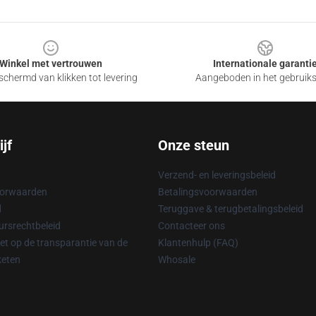
Winkel met vertrouwen
Internationale garanti
chermd van klikken tot levering
Aangeboden in het gebruik
jf
Onze steun
Verzend- en leveringsbeleid
oorwaarden
Betalingsvoorwaarden
d
Teruggave & terugbetalingsbeleid
rsrechtbeleid
Contacteer ons
t op de transparantie van de
Klantenhulp (FAQ)
keten
Whosale