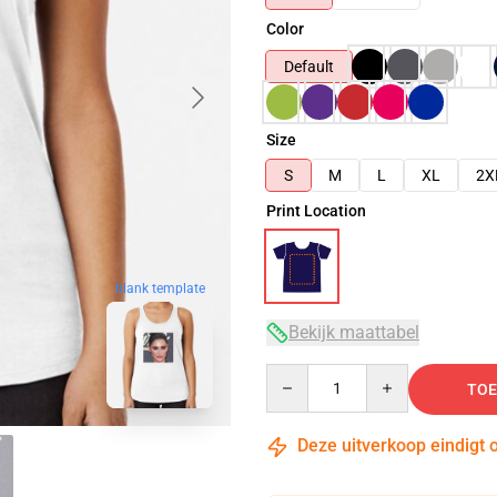
Color
Default
Size
S
M
L
XL
2X
Print Location
blank template
Bekijk maattabel
Quantity
TOE
Deze uitverkoop eindigt 