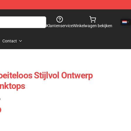
Klantenservice
Winkelwagen bekijken
Contact
eiteloos Stijlvol Ontwerp
anktops
)