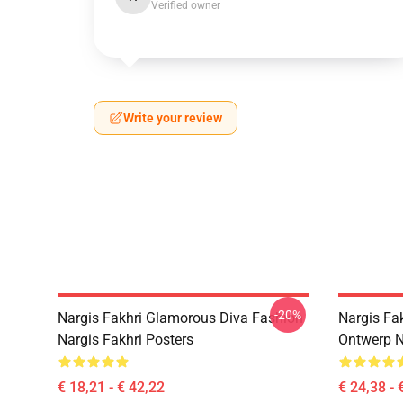
Verified owner
Write your review
-20%
Nargis Fakhri Glamorous Diva Fashion
Nargis Fak
Nargis Fakhri Posters
Ontwerp Na
€ 18,21 - € 42,22
€ 24,38 - 