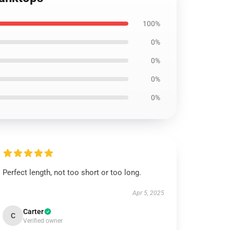
100%
0%
0%
0%
0%
Perfect length, not too short or too long.
Apr 5, 2025
Carter
C
Verified owner