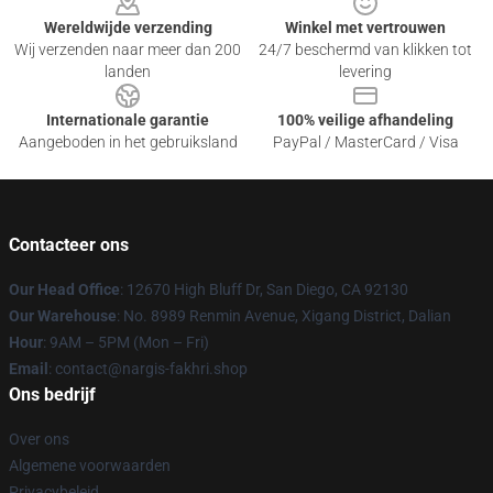
Wereldwijde verzending
Winkel met vertrouwen
Wij verzenden naar meer dan 200
24/7 beschermd van klikken tot
landen
levering
Internationale garantie
100% veilige afhandeling
Aangeboden in het gebruiksland
PayPal / MasterCard / Visa
Contacteer ons
Our Head Office
: 12670 High Bluff Dr, San Diego, CA 92130
Our Warehouse
: No. 8989 Renmin Avenue, Xigang District, Dalian
Hour
: 9AM – 5PM (Mon – Fri)
Email
: contact@nargis-fakhri.shop
Ons bedrijf
Over ons
Algemene voorwaarden
Privacybeleid