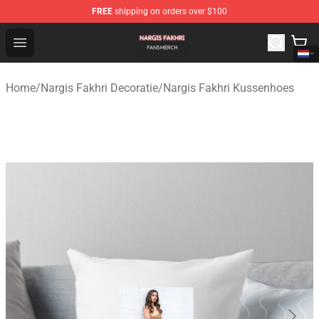
FREE
shipping on orders over $100
Nargis Fakhri Shop - Official Nargis Fakhri Merchandise 
Open menu
Home
/
Nargis Fakhri Decoratie
/
Nargis Fakhri Kussenhoes