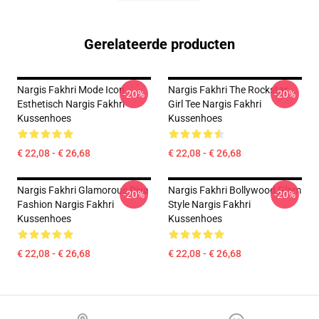
Gerelateerde producten
Nargis Fakhri Mode Icon
Nargis Fakhri The Rockstar
-20%
-20%
Esthetisch Nargis Fakhri
Girl Tee Nargis Fakhri
Kussenhoes
Kussenhoes
€ 22,08 - € 26,68
€ 22,08 - € 26,68
Nargis Fakhri Glamorous Diva
Nargis Fakhri Bollywood Glam
-20%
-20%
Fashion Nargis Fakhri
Style Nargis Fakhri
Kussenhoes
Kussenhoes
€ 22,08 - € 26,68
€ 22,08 - € 26,68
Footer