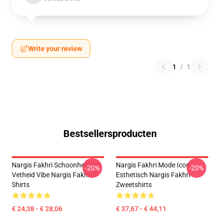
Write your review
1
/
1
Bestsellersproducten
Nargis Fakhri Schoonheid En
Nargis Fakhri Mode Icon
-20%
-20%
Vetheid Vibe Nargis Fakhri T-
Esthetisch Nargis Fakhri
Shirts
Zweetshirts
€ 24,38 - € 28,06
€ 37,67 - € 44,11