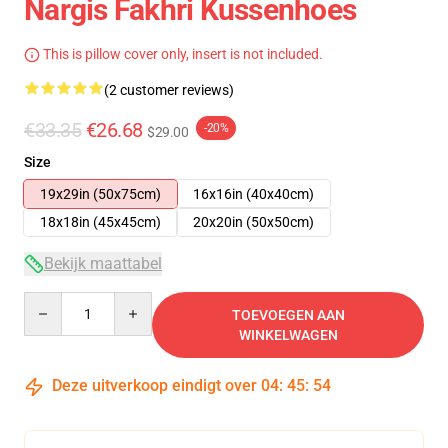
Nargis Fakhri Kussenhoes
This is pillow cover only, insert is not included.
(2 customer reviews)
€33.35
€26.68
-20%
$29.00
Size
19x29in (50x75cm)
16x16in (40x40cm)
18x18in (45x45cm)
20x20in (50x50cm)
Bekijk maattabel
Quantity
TOEVOEGEN AAN
WINKELWAGEN
Deze uitverkoop eindigt over
04
:
45
:
53