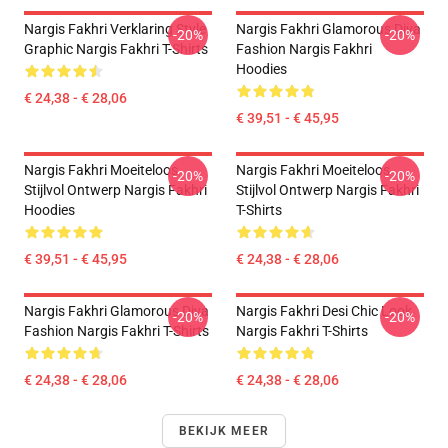
Nargis Fakhri Verklaring Style
Nargis Fakhri Glamorous Diva
-20%
-20%
Graphic Nargis Fakhri T-Shirts
Fashion Nargis Fakhri
Hoodies
€ 24,38 - € 28,06
€ 39,51 - € 45,95
Nargis Fakhri Moeiteloos
Nargis Fakhri Moeiteloos
-20%
-20%
Stijlvol Ontwerp Nargis Fakhri
Stijlvol Ontwerp Nargis Fakhri
Hoodies
T-Shirts
€ 39,51 - € 45,95
€ 24,38 - € 28,06
Nargis Fakhri Glamorous Diva
Nargis Fakhri Desi Chic Look
-20%
-20%
Fashion Nargis Fakhri T-Shirts
Nargis Fakhri T-Shirts
€ 24,38 - € 28,06
€ 24,38 - € 28,06
BEKIJK MEER