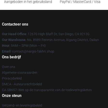
Aangeboden in het gebruiksland
PayPal / MasterCard / Visa
Contacteer ons
Our Head Office
: 12670 High Bluff Dr, San Diego, CA 92130
Our Warehouse
: No. 8989 Renmin Avenue, Xigang District, Dalian
Hour
: 9AM – 5PM (Mon – Fri)
Email
: contact@nargis-fakhri.shop
Ons bedrijf
Over ons
Algemene voorwaarden
Privacybeleid
DMCA - Auteursrechtbeleid
CA SB657: Wet op de transparantie van de toeleveringsketen
Onze steun
Verzend- en leveringsbeleid