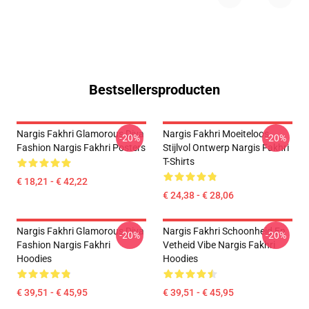
Bestsellersproducten
Nargis Fakhri Glamorous Diva
Nargis Fakhri Moeiteloos
-20%
-20%
Fashion Nargis Fakhri Posters
Stijlvol Ontwerp Nargis Fakhri
T-Shirts
€ 18,21 - € 42,22
€ 24,38 - € 28,06
Nargis Fakhri Glamorous Diva
Nargis Fakhri Schoonheid En
-20%
-20%
Fashion Nargis Fakhri
Vetheid Vibe Nargis Fakhri
Hoodies
Hoodies
€ 39,51 - € 45,95
€ 39,51 - € 45,95