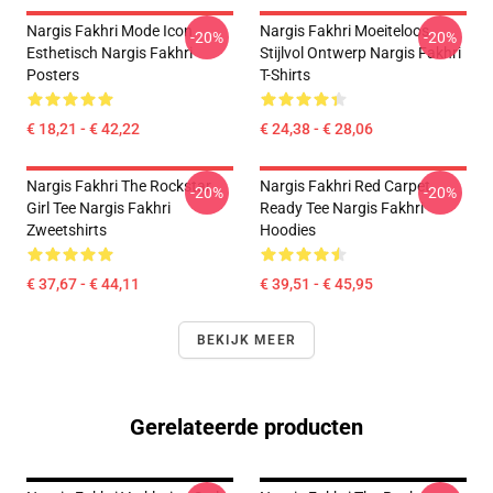
Nargis Fakhri Mode Icon
Nargis Fakhri Moeiteloos
-20%
-20%
Esthetisch Nargis Fakhri
Stijlvol Ontwerp Nargis Fakhri
Posters
T-Shirts
€ 18,21 - € 42,22
€ 24,38 - € 28,06
Nargis Fakhri The Rockstar
Nargis Fakhri Red Carpet
-20%
-20%
Girl Tee Nargis Fakhri
Ready Tee Nargis Fakhri
Zweetshirts
Hoodies
€ 37,67 - € 44,11
€ 39,51 - € 45,95
BEKIJK MEER
Gerelateerde producten