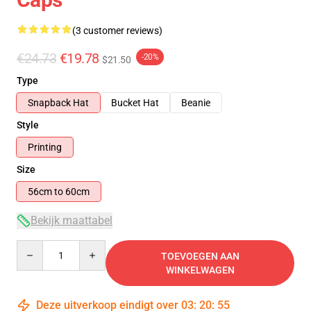
(3 customer reviews)
€24.73
€19.78
-20%
$21.50
Type
Snapback Hat
Bucket Hat
Beanie
Style
Printing
Size
56cm to 60cm
Bekijk maattabel
Quantity
TOEVOEGEN AAN
WINKELWAGEN
Deze uitverkoop eindigt over
03
:
20
:
54