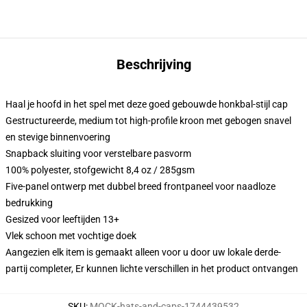
Beschrijving
Haal je hoofd in het spel met deze goed gebouwde honkbal-stijl cap
Gestructureerde, medium tot high-profile kroon met gebogen snavel
en stevige binnenvoering
Snapback sluiting voor verstelbare pasvorm
100% polyester, stofgewicht 8,4 oz / 285gsm
Five-panel ontwerp met dubbel breed frontpaneel voor naadloze
bedrukking
Gesized voor leeftijden 13+
Vlek schoon met vochtige doek
Aangezien elk item is gemaakt alleen voor u door uw lokale derde-
partij completer, Er kunnen lichte verschillen in het product ontvangen
SKU
:
MOCK-hats-and-caps-1744439532