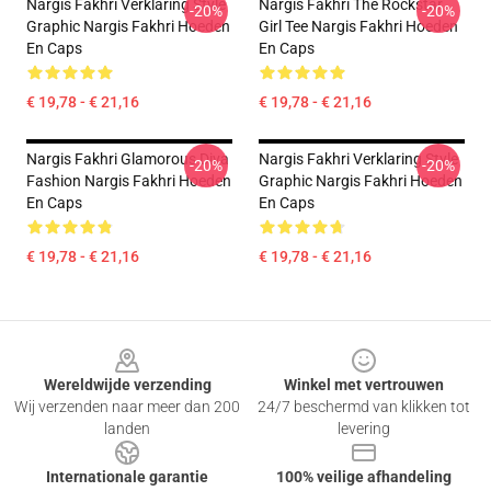
Nargis Fakhri Verklaring Style
Nargis Fakhri The Rockstar
-20%
-20%
Graphic Nargis Fakhri Hoeden
Girl Tee Nargis Fakhri Hoeden
En Caps
En Caps
€ 19,78 - € 21,16
€ 19,78 - € 21,16
Nargis Fakhri Glamorous Diva
Nargis Fakhri Verklaring Style
-20%
-20%
Fashion Nargis Fakhri Hoeden
Graphic Nargis Fakhri Hoeden
En Caps
En Caps
€ 19,78 - € 21,16
€ 19,78 - € 21,16
Footer
Wereldwijde verzending
Winkel met vertrouwen
Wij verzenden naar meer dan 200
24/7 beschermd van klikken tot
landen
levering
Internationale garantie
100% veilige afhandeling