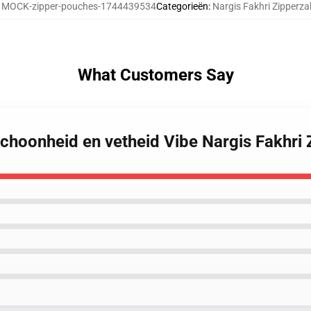
:
MOCK-zipper-pouches-1744439534
Categorieën
:
Nargis Fakhri Zipperz
What Customers Say
Schoonheid en vetheid Vibe Nargis Fakhri