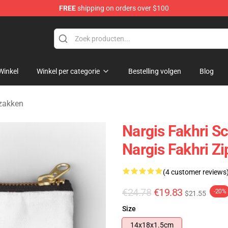
FREE
shipping on orders over $100
e Store
Winkel
Winkel per categorie
Bestelling volgen
Blog
rzakken
Nargis Fakhri S
Nargis Fakhri Z
(4 customer reviews
€24.78
€19.83
-20%
$21.55
Size
14x18x1.5cm