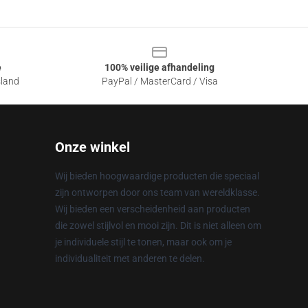
e
100% veilige afhandeling
sland
PayPal / MasterCard / Visa
Onze winkel
Wij bieden hoogwaardige producten die speciaal
zijn ontworpen door ons team van wereldklasse.
Wij bieden een verscheidenheid aan producten
die zowel stijlvol en mooi zijn. Dit is niet alleen om
je individuele stijl te tonen, maar ook om je
individualiteit met anderen te delen.