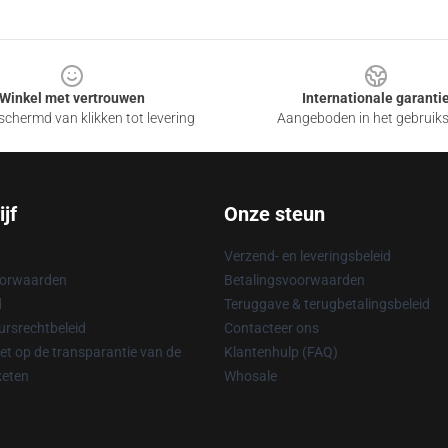
Winkel met vertrouwen
Internationale garanti
chermd van klikken tot levering
Aangeboden in het gebruik
jf
Onze steun
Verzend- en leveringsbeleid
oorwaarden
Betalingsvoorwaarden
d
Teruggave & terugbetalingsbeleid
rsrechtbeleid
Contacteer ons
t op de transparantie van de
Klantenhulp (FAQ)
keten
Whosale