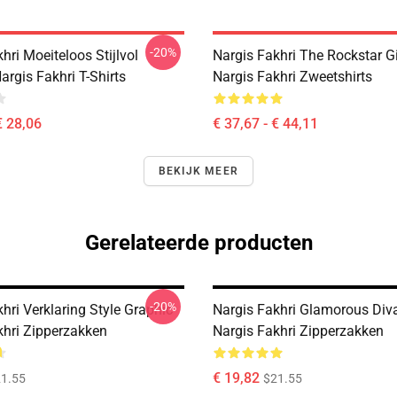
-20%
hri Moeiteloos Stijlvol
Nargis Fakhri The Rockstar Gi
rgis Fakhri T-Shirts
Nargis Fakhri Zweetshirts
€ 28,06
€ 37,67 - € 44,11
BEKIJK MEER
Gerelateerde producten
-20%
hri Verklaring Style Graphic
Nargis Fakhri Glamorous Div
khri Zipperzakken
Nargis Fakhri Zipperzakken
€ 19,82
1.55
$21.55