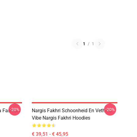
1
/
1
-20%
-20%
a Fashion
Nargis Fakhri Schoonheid En Vetheid
Vibe Nargis Fakhri Hoodies
€ 39,51 - € 45,95