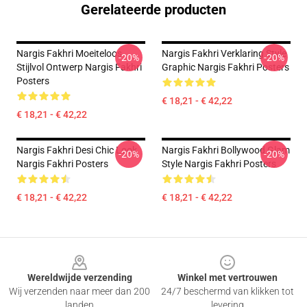
Gerelateerde producten
Nargis Fakhri Moeiteloos
Nargis Fakhri Verklaring Style
-20%
-20%
Stijlvol Ontwerp Nargis Fakhri
Graphic Nargis Fakhri Posters
Posters
€ 18,21 - € 42,22
€ 18,21 - € 42,22
Nargis Fakhri Desi Chic Look
Nargis Fakhri Bollywood Glam
-20%
-20%
Nargis Fakhri Posters
Style Nargis Fakhri Posters
€ 18,21 - € 42,22
€ 18,21 - € 42,22
Footer
Wereldwijde verzending
Winkel met vertrouwen
Wij verzenden naar meer dan 200
24/7 beschermd van klikken tot
landen
levering