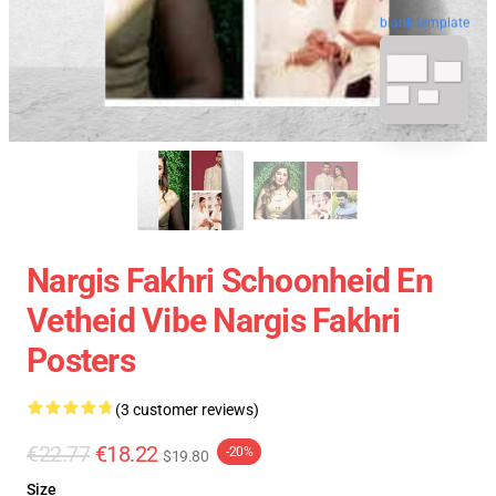
blank template
Nargis Fakhri Schoonheid En
Vetheid Vibe Nargis Fakhri
Posters
(3 customer reviews)
€22.77
€18.22
-20%
$19.80
Size