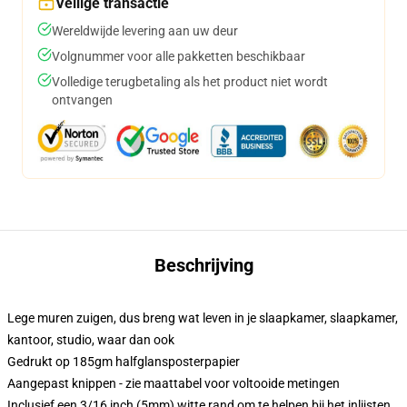
Veilige transactie
Wereldwijde levering aan uw deur
Volgnummer voor alle pakketten beschikbaar
Volledige terugbetaling als het product niet wordt
ontvangen
Beschrijving
Lege muren zuigen, dus breng wat leven in je slaapkamer, slaapkamer,
kantoor, studio, waar dan ook
Gedrukt op 185gm halfglansposterpapier
Aangepast knippen - zie maattabel voor voltooide metingen
Inclusief een 3/16 inch (5mm) witte rand om te helpen bij het inlijsten