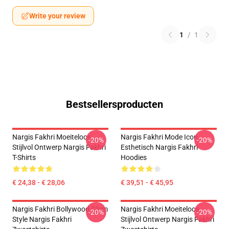
Write your review
1
/
1
Bestsellersproducten
Nargis Fakhri Moeiteloos
Nargis Fakhri Mode Icon
-20%
-20%
Stijlvol Ontwerp Nargis Fakhri
Esthetisch Nargis Fakhri
T-Shirts
Hoodies
€ 24,38 - € 28,06
€ 39,51 - € 45,95
Nargis Fakhri Bollywood Glam
Nargis Fakhri Moeiteloos
-20%
-20%
Style Nargis Fakhri
Stijlvol Ontwerp Nargis Fakhri