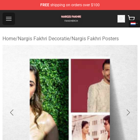
FREE
shipping on orders over $100
Nargis Fakhri Shop - Official Nargis Fakhri Merchandise 
Open menu
Home
/
Nargis Fakhri Decoratie
/
Nargis Fakhri Posters