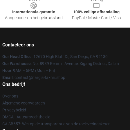
Internationale garantie
100% veilige afhandeling
Aangeboden in het gebruiksland
PayPal / MasterCard / Visa
Contacteer ons
Our Head Office
: 12670 High Bluff Dr, San Diego, CA 92130
Our Warehouse
: No. 8989 Renmin Avenue, Xigang District, Dalian
Hour
: 9AM – 5PM (Mon – Fri)
Email
: contact@nargis-fakhri.shop
Ons bedrijf
Over ons
Algemene voorwaarden
Privacybeleid
DMCA - Auteursrechtbeleid
CA SB657: Wet op de transparantie van de toeleveringsketen