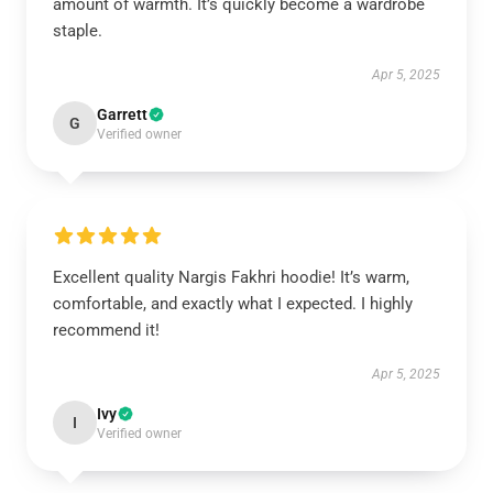
amount of warmth. It’s quickly become a wardrobe
staple.
Apr 5, 2025
Garrett
G
Verified owner
Excellent quality Nargis Fakhri hoodie! It’s warm,
comfortable, and exactly what I expected. I highly
recommend it!
Apr 5, 2025
Ivy
I
Verified owner