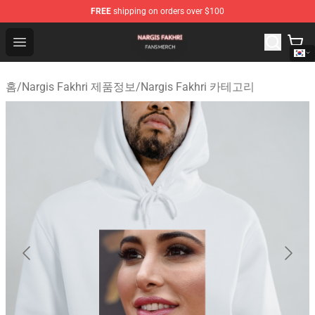
FREE
shipping on orders over $100
Nargis Fakhri Shop - Official Nargis Fakhri Merchandise 
Open menu
홈
/
Nargis Fakhri 제품정보
/
Nargis Fakhri 카테고리