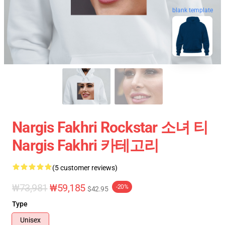
blank template
Nargis Fakhri Rockstar 소녀 티
Nargis Fakhri 카테고리
(5 customer reviews)
₩73,981
₩59,185
-20%
$42.95
Type
Unisex