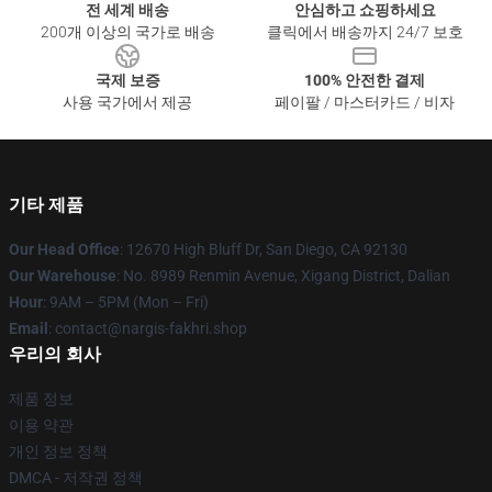
전 세계 배송
안심하고 쇼핑하세요
200개 이상의 국가로 배송
클릭에서 배송까지 24/7 보호
국제 보증
100% 안전한 결제
사용 국가에서 제공
페이팔 / 마스터카드 / 비자
기타 제품
Our Head Office
: 12670 High Bluff Dr, San Diego, CA 92130
Our Warehouse
: No. 8989 Renmin Avenue, Xigang District, Dalian
Hour
: 9AM – 5PM (Mon – Fri)
Email
: contact@nargis-fakhri.shop
우리의 회사
제품 정보
이용 약관
개인 정보 정책
DMCA - 저작권 정책