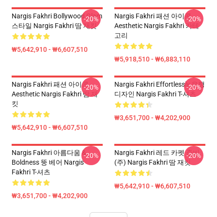
Nargis Fakhri Bollywood Glam
Nargis Fakhri 패션 아이콘
-20%
-20%
스타일 Nargis Fakhri 땀 재킷
Aesthetic Nargis Fakhri 카테
고리
₩5,642,910 - ₩6,607,510
₩5,918,510 - ₩6,883,110
Nargis Fakhri 패션 아이콘
Nargis Fakhri Effortlessly 유행
-20%
-20%
Aesthetic Nargis Fakhri 땀 재
디자인 Nargis Fakhri T-셔츠
킷
₩3,651,700 - ₩4,202,900
₩5,642,910 - ₩6,607,510
Nargis Fakhri 아름다움 &
Nargis Fakhri 레드 카펫 준비
-20%
-20%
Boldness 뚱 베어 Nargis
(주) Nargis Fakhri 땀 재킷
Fakhri T-셔츠
₩5,642,910 - ₩6,607,510
₩3,651,700 - ₩4,202,900