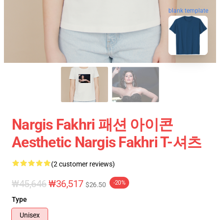
blank template
Nargis Fakhri 패션 아이콘
Aesthetic Nargis Fakhri T-셔츠
(2 customer reviews)
₩45,646
₩36,517
-20%
$26.50
Type
Unisex