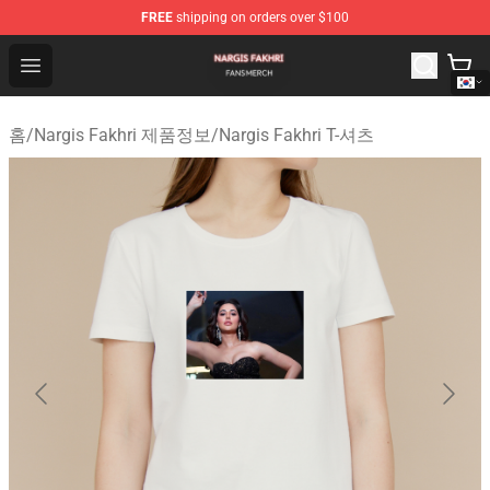
FREE
shipping on orders over $100
Nargis Fakhri Shop - Official Nargis Fakhri Merchandise 
Open menu
홈
/
Nargis Fakhri 제품정보
/
Nargis Fakhri T-셔츠