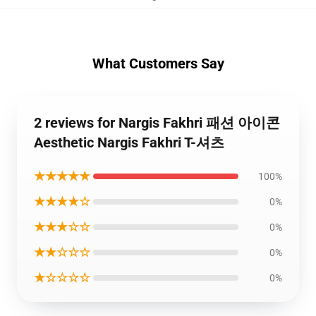
What Customers Say
2 reviews for Nargis Fakhri 패션 아이콘
Aesthetic Nargis Fakhri T-셔츠
★★★★★
100%
★★★★☆
0%
★★★☆☆
0%
★★☆☆☆
0%
★☆☆☆☆
0%