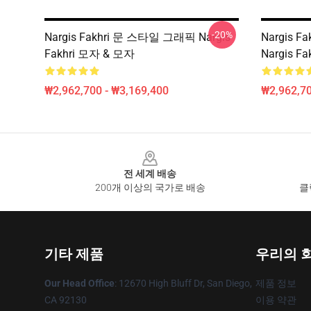
-20%
Nargis Fakhri 문 스타일 그래픽 Nargis
Nargis F
Fakhri 모자 & 모자
Nargis F
₩2,962,700 - ₩3,169,400
₩2,962,70
Footer
전 세계 배송
200개 이상의 국가로 배송
클
기타 제품
우리의 
Our Head Office
: 12670 High Bluff Dr, San Diego,
제품 정보
CA 92130
이용 약관