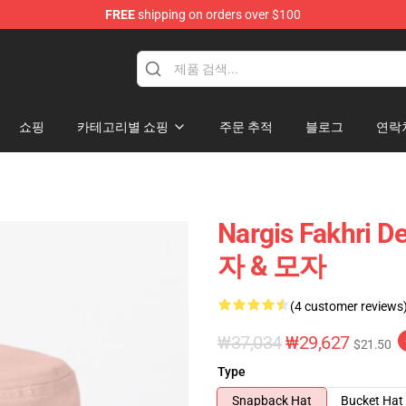
FREE
shipping on orders over $100
e Store
쇼핑
카테고리별 쇼핑
주문 추적
블로그
연락
Nargis Fakhri 
자 & 모자
(4 customer reviews
₩37,034
₩29,627
$21.50
Type
Snapback Hat
Bucket Hat