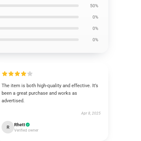
50%
0%
0%
0%
The item is both high-quality and effective. It’s
been a great purchase and works as
advertised.
Apr 8, 2025
Rhett
R
Verified owner