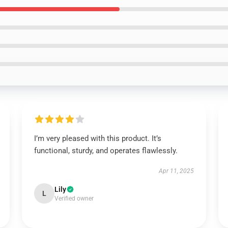
I’m very pleased with this product. It’s
functional, sturdy, and operates flawlessly.
Apr 11, 2025
Lily
L
Verified owner