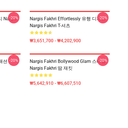
-20%
-20%
티 Nargis
Nargis Fakhri Effortlessly 유행 디자인
Nargis Fakhri T-셔츠
₩3,651,700 - ₩4,202,900
-20%
-20%
 패션
Nargis Fakhri Bollywood Glam 스타일
Nargis Fakhri 땀 재킷
₩5,642,910 - ₩6,607,510