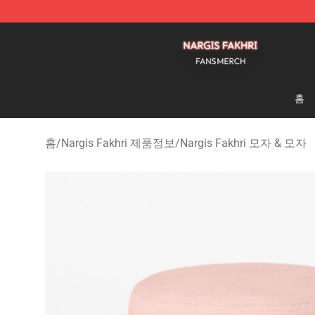
Nargis Fakhri Shop - Official Nargis Fakhri Merchandis
홈
홈
/
Nargis Fakhri 제품정보
/
Nargis Fakhri 모자 & 모자