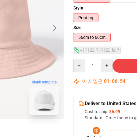
Style
Printing
Size
56cm to 60cm
사이즈 가이드 보기
Quantity
이 세일은
01
:
06
:
53
blank template
Deliver to United States
Cost to ship:
$6.99
Standard - Order today to g