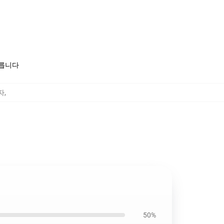
모릅니다
모자
,
50%