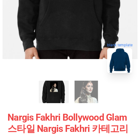
blank template
Nargis Fakhri Bollywood Glam
스타일 Nargis Fakhri 카테고리