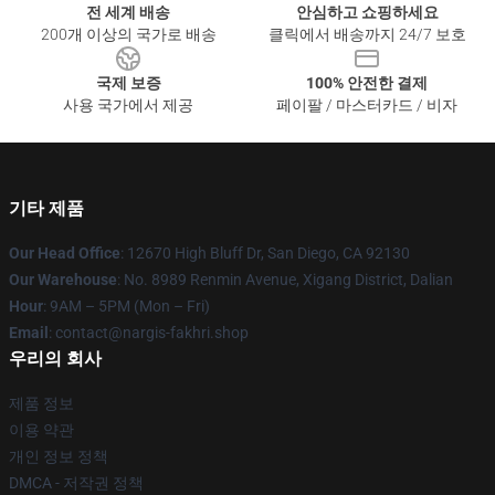
전 세계 배송
안심하고 쇼핑하세요
200개 이상의 국가로 배송
클릭에서 배송까지 24/7 보호
국제 보증
100% 안전한 결제
사용 국가에서 제공
페이팔 / 마스터카드 / 비자
기타 제품
Our Head Office
: 12670 High Bluff Dr, San Diego, CA 92130
Our Warehouse
: No. 8989 Renmin Avenue, Xigang District, Dalian
Hour
: 9AM – 5PM (Mon – Fri)
Email
: contact@nargis-fakhri.shop
우리의 회사
제품 정보
이용 약관
개인 정보 정책
DMCA - 저작권 정책