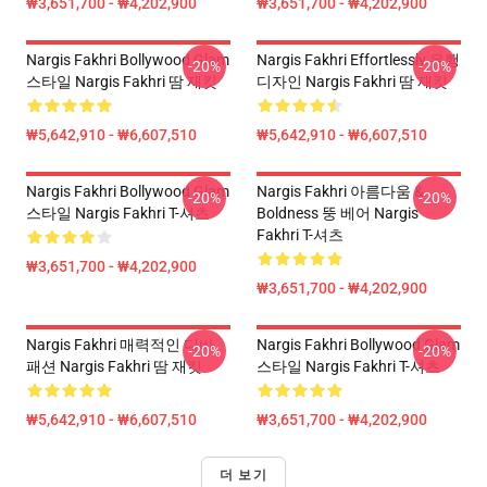
₩3,651,700 - ₩4,202,900
₩3,651,700 - ₩4,202,900
Nargis Fakhri Bollywood Glam
Nargis Fakhri Effortlessly 유행
-20%
-20%
스타일 Nargis Fakhri 땀 재킷
디자인 Nargis Fakhri 땀 재킷
₩5,642,910 - ₩6,607,510
₩5,642,910 - ₩6,607,510
Nargis Fakhri Bollywood Glam
Nargis Fakhri 아름다움 &
-20%
-20%
스타일 Nargis Fakhri T-셔츠
Boldness 뚱 베어 Nargis
Fakhri T-셔츠
₩3,651,700 - ₩4,202,900
₩3,651,700 - ₩4,202,900
Nargis Fakhri 매력적인 디바
Nargis Fakhri Bollywood Glam
-20%
-20%
패션 Nargis Fakhri 땀 재킷
스타일 Nargis Fakhri T-셔츠
₩5,642,910 - ₩6,607,510
₩3,651,700 - ₩4,202,900
더 보기