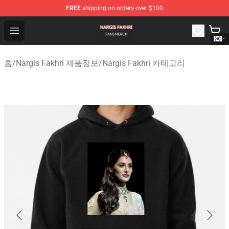
FREE
shipping on orders over $100
Nargis Fakhri Shop - Official Nargis Fakhri Merchandise 
Open menu
홈
/
Nargis Fakhri 제품정보
/
Nargis Fakhri 카테고리