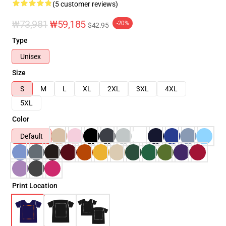
(5 customer reviews)
₩73,981
₩59,185
-20%
$42.95
Type
Unisex
Size
S
M
L
XL
2XL
3XL
4XL
5XL
Color
Default
Print Location