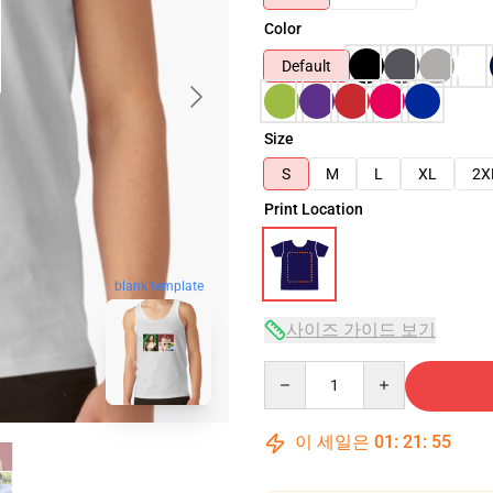
Color
Default
Size
S
M
L
XL
2X
Print Location
blank template
사이즈 가이드 보기
Quantity
이 세일은
01
:
21
:
54