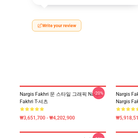
Write your review
-20%
Nargis Fakhri 문 스타일 그래픽 Nargis
Nargis 
Fakhri T-셔츠
Nargis F
₩3,651,700 - ₩4,202,900
₩5,918,51