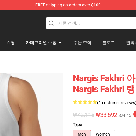
FREE
shipping on orders over $100
e Store
쇼핑
카테고리별 쇼핑
주문 추적
블로그
연락
Nargis Fakhri
Nargis Fakhri
(1 customer reviews
₩42,115
₩33,692
$24.45
Type
Men
Women