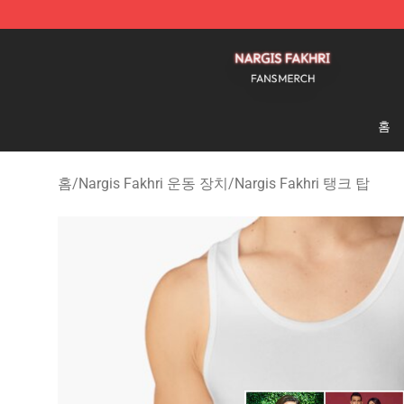
Nargis Fakhri Shop - Official Nargis Fakhri Merchandis
홈
홈
/
Nargis Fakhri 운동 장치
/
Nargis Fakhri 탱크 탑