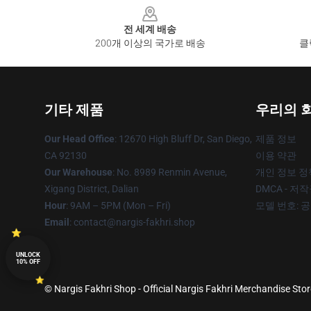
전 세계 배송
200개 이상의 국가로 배송
클
기타 제품
우리의 
Our Head Office
: 12670 High Bluff Dr, San Diego,
제품 정보
CA 92130
이용 약관
Our Warehouse
: No. 8989 Renmin Avenue,
개인 정보 정
Xigang District, Dalian
DMCA - 저
Hour
: 9AM – 5PM (Mon – Fri)
모델 번호: 
Email
: contact@nargis-fakhri.shop
UNLOCK
10% OFF
© Nargis Fakhri Shop - Official Nargis Fakhri Merchandise Stor