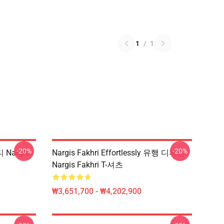
1
/
1
-20%
-20%
티 Nargis
Nargis Fakhri Effortlessly 유행 디자인
Nargis Fakhri T-셔츠
₩3,651,700 - ₩4,202,900