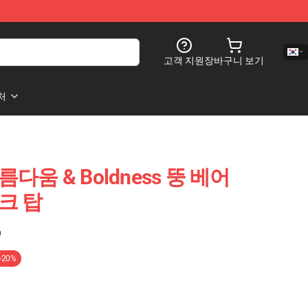
고객 지원
장바구니 보기
처
 아름다움 & Boldness 뚱 베어
 탱크 탑
)
-20%