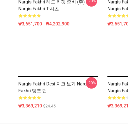
-20%
Nargis Fakhri 레드 카펫 준비 (주)
Nargis F
Nargis Fakhri T-셔츠
Nargis Fa
₩3,651,700 - ₩4,202,900
₩3,651,70
-20%
Nargis Fakhri Desi 치크 보기 Nargis
Nargis F
Fakhri 탱크 탑
Nargis F
₩3,369,210
₩3,369,2
$24.45
Footer