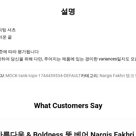
설명
 피팅 셔츠
러운 끝
기준에 따라 평가됩니다
여 당신을 위해 다만, 주어지는 제품에 있는 경미한 variances일지도 
KU
:
MOCK-tank-tops-1744439534-DEFAULT
카테고리
:
Nargis Fakhri 탱크
What Customers Say
hri 아름다움 & Boldness 뚱 베어 Nargis Fakh