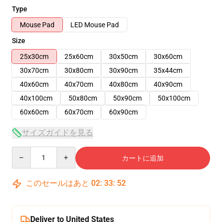
Type
Mouse Pad
LED Mouse Pad
Size
25x30cm
25x60cm
30x50cm
30x60cm
30x70cm
30x80cm
30x90cm
35x44cm
40x60cm
40x70cm
40x80cm
40x90cm
40x100cm
50x80cm
50x90cm
50x100cm
60x60cm
60x70cm
60x90cm
サイズガイドを見る
Quantity
カートに追加
このセールはあと
02
:
33
:
52
Deliver to United States