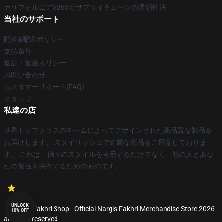
カリフォルニアSB657: サプライチェーンの透明性法
当社のサポート
配送&配送ポリシー
支払条件
返品・返金ポリシー
お問い合わせ
カスタマーサポート(FAQ)
スタッフ
私達の店
世界トップクラスのチームによってデザインされた高品質な製品を
お届けします。 スタイリッシュで綺麗な商品をご用意しておりま
す。 これは、個々のスタイルを表示するだけでなく、他の人とあな
たの個性を共有するためのものです。
UNLOCK
© Nargis Fakhri Shop - Official Nargis Fakhri Merchandise Store 2026
10% OFF
all rights reserved