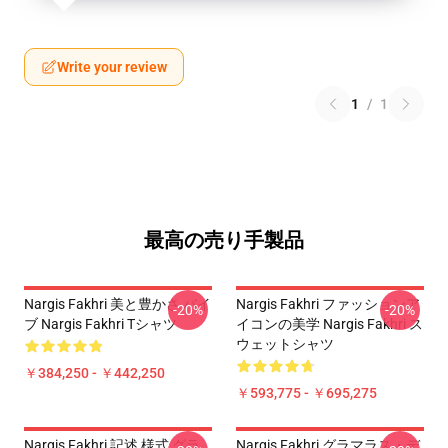
Write your review
1
/
1
最高の売り手製品
Nargis Fakhri 美と豊かさ バイ
Nargis Fakhri ファッションア
-20%
-20%
ブ Nargis Fakhri Tシャツ
イコンの美学 Nargis Fakhri ス
ウェットシャツ
￥384,250 - ￥442,250
￥593,775 - ￥695,275
Nargis Fakhri 記述 様式 グラ
Nargis Fakhri グラマラス・デ