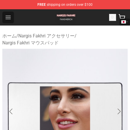
FREE
shipping on orders over $100
Nargis Fakhri Shop - Official Nargis Fakhri Merchandise 
Open menu
ホーム
/
Nargis Fakhri アクセサリー
/
Nargis Fakhri マウスパッド