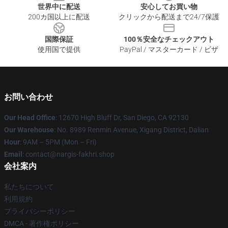
世界中に配送
安心してお買い物
200カ国以上に配送
クリックから配送まで24/7保護
国際保証
100％安全なチェックアウト
使用国で提供
PayPal / マスターカード / ビザ
お問い合わせ
Our Head Office
: 12670 High Bluff Dr, San Diego, CA 92130
Our Warehouse
: No. 8989 Renmin Avenue, Xigang District, Dalian
Hour
: 9AM – 5PM (Mon – Fri)
Email
: contact@nargis-fakhri.shop
会社案内
私たちについて
利用規約
プライバシーポリシー
DMCA - 著作権ポリシー