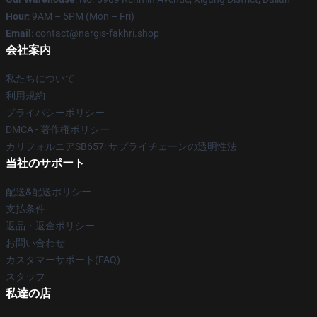
Hour
: 9AM – 5PM (Mon – Fri)
Email
: contact@nargis-fakhri.shop
会社案内
私たちについて
利用規約
プライバシーポリシー
DMCA - 著作権ポリシー
カリフォルニアSB657: サプライチェーンの透明性法
当社のサポート
配送&配送ポリシー
支払条件
返品・返金ポリシー
お問い合わせ
カスタマーサポート(FAQ)
スタッフ
私達の店