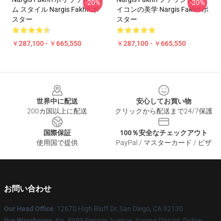
-20%
-20%
ム スタイル Nargis Fakhri ポ
イコンの美学 Nargis Fakhri ポ
スター
スター
￥287,100 - ￥665,550
￥287,100 - ￥665,550
Footer
世界中に配送
安心してお買い物
200カ国以上に配送
クリックから配送まで24/7保護
国際保証
100％安全なチェックアウト
使用国で提供
PayPal / マスターカード / ビザ
お問い合わせ
Our Head Office
: 12670 High Bluff Dr, San Diego, CA 92130
Our Warehouse
: No. 8989 Renmin Avenue, Xigang District, Dalian