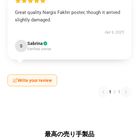
Great quality Nargis Fakhri poster, though it arrived
slightly damaged.
Apr 6, 2025
Sabrina
S
Verified owner
Write your review
1
/
1
最高の売り手製品