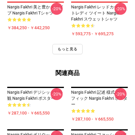
Nargis Fakhri 美と豊かさ バイ
Nargis Fakhri レッドカーペッ
-20%
-20%
ブ Nargis Fakhri Tシャツ
トレディ ツイート Nargis
Fakhri スウェットシャツ
￥384,250 - ￥442,250
￥593,775 - ￥695,275
もっと見る
関連商品
Nargis Fakhri デジシックな外
Nargis Fakhri 記述 様式 グラ
-20%
-20%
観 Nargis Fakhri ポスター
フィック Nargis Fakhri ポスタ
ー
￥287,100 - ￥665,550
￥287,100 - ￥665,550
Nargis Fakhri ボリウッド グラ
Nargis Fakhri ファッションア