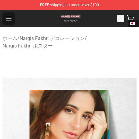
FREE
shipping on orders over $100
Nargis Fakhri Shop - Official Nargis Fakhri Merchandise 
Open menu
ホーム
/
Nargis Fakhri デコレーション
/
Nargis Fakhri ポスター