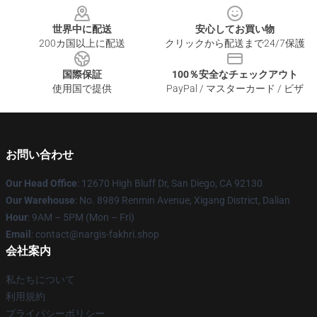
世界中に配送
安心してお買い物
200カ国以上に配送
クリックから配送まで24/7保護
国際保証
100％安全なチェックアウト
使用国で提供
PayPal / マスターカード / ビザ
お問い合わせ
Our Head Office
: 12670 High Bluff Dr, San Diego, CA 92130
Our Warehouse
: No. 8989 Renmin Avenue, Xigang District, Dalian
Hour
: 9AM – 5PM (Mon – Fri)
Email
: contact@nargis-fakhri.shop
会社案内
私たちについて
利用規約
プライバシーポリシー