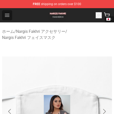
FREE
shipping on orders over $100
Nargis Fakhri Shop - Official Nargis Fakhri Merchandise 
Open menu
ホーム
/
Nargis Fakhri アクセサリー
/
Nargis Fakhri フェイスマスク