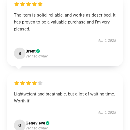
The item is solid, reliable, and works as described. It
has proven to be a valuable purchase and I’m very
pleased.
Apr 6, 2025
Brent
B
Verified owner
Lightweight and breathable, but a lot of waiting time.
Worth it!
Apr 6, 2025
Genevieve
G
Verified owner