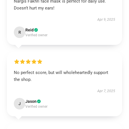
Nargis Fakhri face mask is perfect for daily use.
Doesn’t hurt my ears!
Apr 9, 2025
Reid
R
Verified owner
No perfect score, but will wholeheartedly support
the shop.
Apr 7, 2025
Jason
J
Verified owner