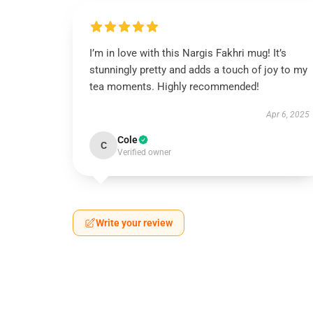
I’m in love with this Nargis Fakhri mug! It’s
stunningly pretty and adds a touch of joy to my
tea moments. Highly recommended!
Apr 6, 2025
Cole
C
Verified owner
Write your review