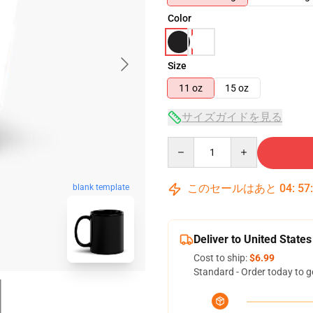
Color
Size
11 oz
15 oz
サイズガイドを見る
Quantity
このセールはあと
04
:
57
blank template
Deliver to United States
Cost to ship:
$6.99
Standard - Order today to g