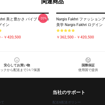
関連商品
-20%
Fakhri 美と豊かさ バイブ Nargis
Nargis Fakhri ファッシ
ログイン
美学 Nargis Fakhri ログイン
 - ￥420,500
￥362,500 - ￥420,500
安心してお買い物
国際保証
ックから配送まで24/7保護
使用国で提供
当社のサポート
いて
配送&配送ポリシー