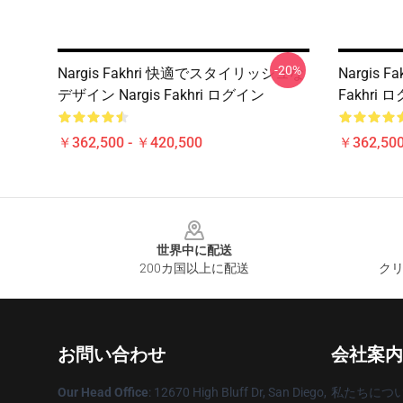
-20%
Nargis Fakhri 快適でスタイリッシュな
Nargis 
デザイン Nargis Fakhri ログイン
Fakhri 
￥362,500 - ￥420,500
￥362,500
Footer
世界中に配送
200カ国以上に配送
クリ
お問い合わせ
会社案内
Our Head Office
: 12670 High Bluff Dr, San Diego,
私たちにつ