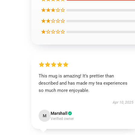
★★★☆☆
★★☆☆☆
★☆☆☆☆
This mug is amazing! It’s prettier than
described and has made my tea experiences
so much more enjoyable.
Apr 10, 2025
Marshall
M
Verified owner