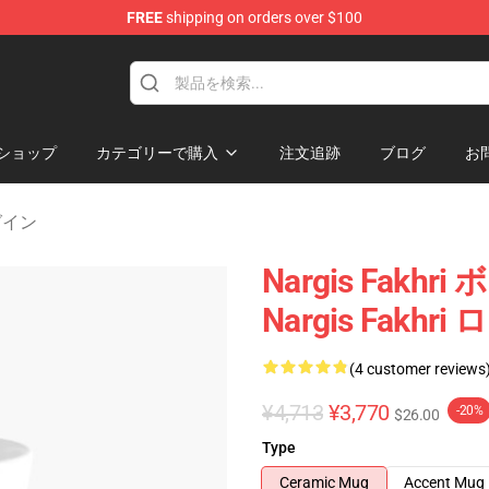
FREE
shipping on orders over $100
e Store
ショップ
カテゴリーで購入
注文追跡
ブログ
お
ログイン
Nargis Fak
Nargis Fakhr
(4 customer reviews
¥4,713
¥3,770
-20%
$26.00
Type
Ceramic Mug
Accent Mug