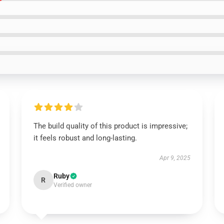
The build quality of this product is impressive;
it feels robust and long-lasting.
Apr 9, 2025
Ruby
R
Verified owner