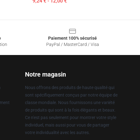
9,24 € - 12,00 €
e
Paiement 100% sécurisé
tion
PayPal / MasterCard / Visa
Notre magasin
n
Nous offrons des produits de haute qualité qui
sont spécifiquement conçus par notre équipe de
ement
classe mondiale. Nous fournissons une variété
de produits qui sont à la fois élégants et beaux.
Ce n'est pas seulement pour montrer votre style
individuel, mais aussi pour vous de partager
votre individualité avec les autres.