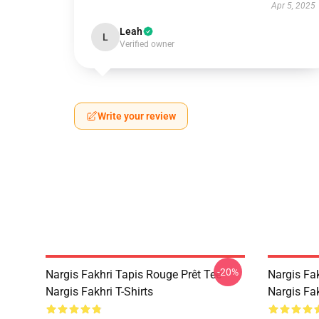
Apr 5, 2025
Leah
L
Verified owner
Write your review
-20%
Nargis Fakhri Tapis Rouge Prêt Tee
Nargis Fa
Nargis Fakhri T-Shirts
Nargis Fa