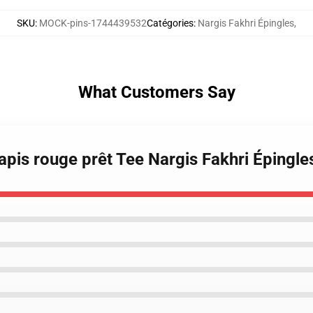
SKU
:
MOCK-pins-1744439532
Catégories
:
Nargis Fakhri Épingles
,
What Customers Say
Tapis rouge prêt Tee Nargis Fakhri Épingle