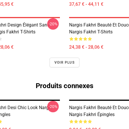
45,95 €
37,67 € - 44,11 €
-20%
khri Design Élégant Sans
Nargis Fakhri Beauté Et Douc
gis Fakhri T-Shirts
Nargis Fakhri T-Shirts
28,06 €
24,38 € - 28,06 €
VOIR PLUS
Produits connexes
-20%
khri Desi Chic Look Nargis
Nargis Fakhri Beauté Et Douc
ngles
Nargis Fakhri Épingles