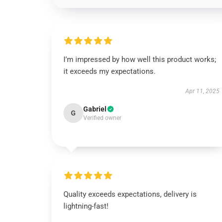
I’m impressed by how well this product works;
it exceeds my expectations.
Apr 11, 2025
Gabriel
G
Verified owner
Quality exceeds expectations, delivery is
lightning-fast!