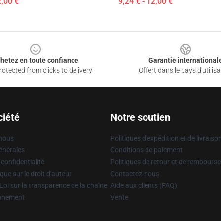
2,00 €
9,24 € - 12,00 €
hetez en toute confiance
Garantie international
otected from clicks to delivery
Offert dans le pays d'utilisa
ciété
Notre soutien
 nous
Politiques d'expédition et de livraiso
énérales
Conditions de paiement
 confidentialité
Politiques de retour et de rembours
que sur le droit d'auteur
Contactez-nous
Loi sur la transparence de la chaîne
Aide aux clients (FAQ)
onnement
Vente