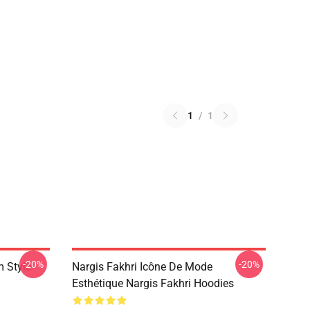
1
/
1
-20%
-20%
m Style
Nargis Fakhri Icône De Mode
Esthétique Nargis Fakhri Hoodies