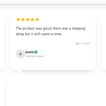
The product was good, there was a shipping
delay but it still came in time.
Apr 9, 2025
Gavin
G
Verified owner