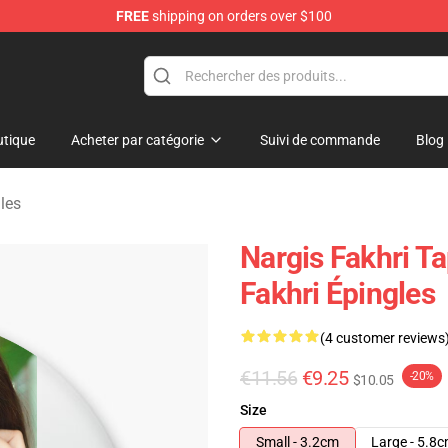
FREE
shipping on orders over $100
e Store
tique
Acheter par catégorie
Suivi de commande
Blog
les
Nargis Fakhri T
Fakhri Épingles
(4 customer reviews
€11.56
€9.25
-20%
$10.05
Size
Small - 3.2cm
Large - 5.8