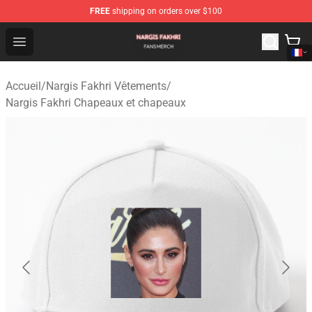
FREE
shipping on orders over $100
Nargis Fakhri Shop - Official Nargis Fakhri Merchandise 
Open menu
Accueil
/
Nargis Fakhri Vêtements
/
Nargis Fakhri Chapeaux et chapeaux