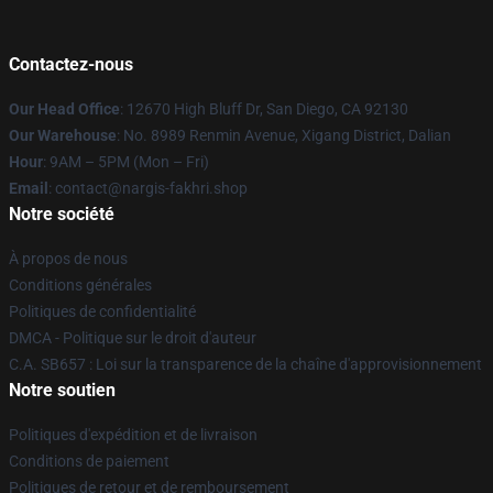
Contactez-nous
Our Head Office
: 12670 High Bluff Dr, San Diego, CA 92130
Our Warehouse
: No. 8989 Renmin Avenue, Xigang District, Dalian
Hour
: 9AM – 5PM (Mon – Fri)
Email
: contact@nargis-fakhri.shop
Notre société
À propos de nous
Conditions générales
Politiques de confidentialité
DMCA - Politique sur le droit d'auteur
C.A. SB657 : Loi sur la transparence de la chaîne d'approvisionnement
Notre soutien
Politiques d'expédition et de livraison
Conditions de paiement
Politiques de retour et de remboursement