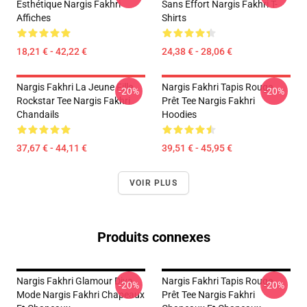
Esthétique Nargis Fakhri
Sans Effort Nargis Fakhri T-
Affiches
Shirts
18,21 € - 42,22 €
24,38 € - 28,06 €
Nargis Fakhri La Jeune Fille
Nargis Fakhri Tapis Rouge
-20%
-20%
Rockstar Tee Nargis Fakhri
Prêt Tee Nargis Fakhri
Chandails
Hoodies
37,67 € - 44,11 €
39,51 € - 45,95 €
VOIR PLUS
Produits connexes
Nargis Fakhri Glamour Diva
Nargis Fakhri Tapis Rouge
-20%
-20%
Mode Nargis Fakhri Chapeaux
Prêt Tee Nargis Fakhri