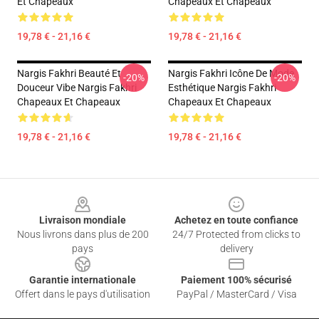
Et Chapeaux
Chapeaux Et Chapeaux
19,78 € - 21,16 €
19,78 € - 21,16 €
Nargis Fakhri Beauté Et
Nargis Fakhri Icône De Mode
-20%
-20%
Douceur Vibe Nargis Fakhri
Esthétique Nargis Fakhri
Chapeaux Et Chapeaux
Chapeaux Et Chapeaux
19,78 € - 21,16 €
19,78 € - 21,16 €
Footer
Livraison mondiale
Achetez en toute confiance
Nous livrons dans plus de 200
24/7 Protected from clicks to
pays
delivery
Garantie internationale
Paiement 100% sécurisé
Offert dans le pays d'utilisation
PayPal / MasterCard / Visa