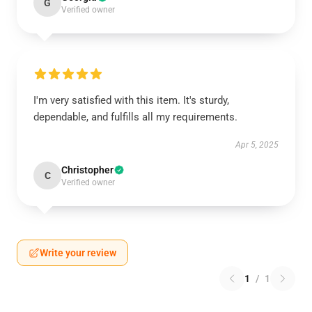
G
Verified owner
I'm very satisfied with this item. It's sturdy,
dependable, and fulfills all my requirements.
Apr 5, 2025
Christopher
C
Verified owner
Write your review
1
/
1