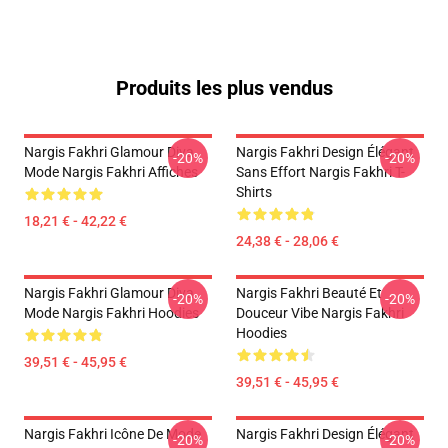
Produits les plus vendus
Nargis Fakhri Glamour Diva
Nargis Fakhri Design Élégant
-20%
-20%
Mode Nargis Fakhri Affiches
Sans Effort Nargis Fakhri T-
Shirts
18,21 € - 42,22 €
24,38 € - 28,06 €
Nargis Fakhri Glamour Diva
Nargis Fakhri Beauté Et
-20%
-20%
Mode Nargis Fakhri Hoodies
Douceur Vibe Nargis Fakhri
Hoodies
39,51 € - 45,95 €
39,51 € - 45,95 €
Nargis Fakhri Icône De Mode
Nargis Fakhri Design Élégant
-20%
-20%