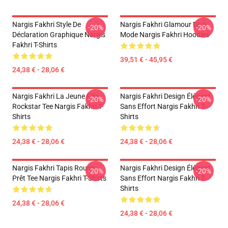
Nargis Fakhri Style De
Nargis Fakhri Glamour Diva
-20%
-20%
Déclaration Graphique Nargis
Mode Nargis Fakhri Hoodies
Fakhri T-Shirts
39,51 € - 45,95 €
24,38 € - 28,06 €
Nargis Fakhri La Jeune Fille
Nargis Fakhri Design Élégant
-20%
-20%
Rockstar Tee Nargis Fakhri T-
Sans Effort Nargis Fakhri T-
Shirts
Shirts
24,38 € - 28,06 €
24,38 € - 28,06 €
Nargis Fakhri Tapis Rouge
Nargis Fakhri Design Élégant
-20%
-20%
Prêt Tee Nargis Fakhri T-Shirts
Sans Effort Nargis Fakhri T-
Shirts
24,38 € - 28,06 €
24,38 € - 28,06 €