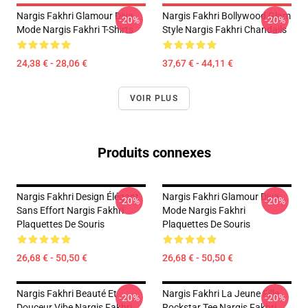
Nargis Fakhri Glamour Diva
Nargis Fakhri Bollywood Glam
-20%
-20%
Mode Nargis Fakhri T-Shirts
Style Nargis Fakhri Chandails
24,38 € - 28,06 €
37,67 € - 44,11 €
VOIR PLUS
Produits connexes
Nargis Fakhri Design Élégant
Nargis Fakhri Glamour Diva
-20%
-20%
Sans Effort Nargis Fakhri
Mode Nargis Fakhri
Plaquettes De Souris
Plaquettes De Souris
26,68 € - 50,50 €
26,68 € - 50,50 €
Nargis Fakhri Beauté Et
Nargis Fakhri La Jeune Fille
-20%
-20%
Douceur Vibe Nargis Fakhri
Rockstar Tee Nargis Fakhri