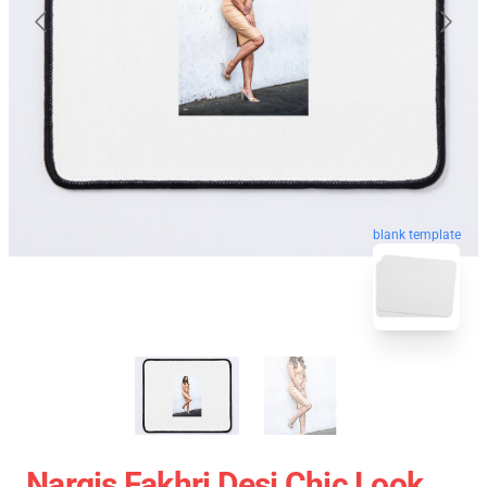
blank template
Nargis Fakhri Desi Chic Look