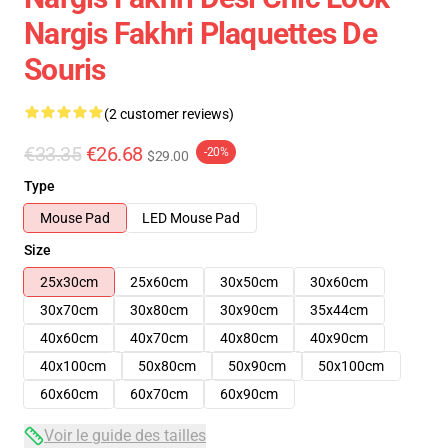
Nargis Fakhri Plaquettes De
Souris
(2 customer reviews)
€33.35
€26.68
-20%
$29.00
Type
Mouse Pad
LED Mouse Pad
Size
25x30cm
25x60cm
30x50cm
30x60cm
30x70cm
30x80cm
30x90cm
35x44cm
40x60cm
40x70cm
40x80cm
40x90cm
40x100cm
50x80cm
50x90cm
50x100cm
60x60cm
60x70cm
60x90cm
Voir le guide des tailles