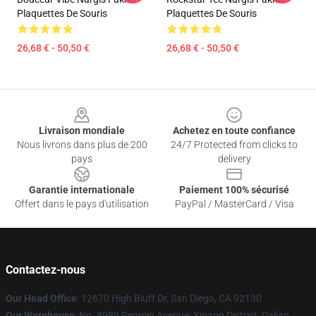
Plaquettes De Souris
Plaquettes De Souris
26,68 € - 50,50 €
26,68 € - 50,50 €
Footer
Livraison mondiale
Achetez en toute confiance
Nous livrons dans plus de 200
24/7 Protected from clicks to
pays
delivery
Garantie internationale
Paiement 100% sécurisé
Offert dans le pays d'utilisation
PayPal / MasterCard / Visa
Contactez-nous
Our Head Office
: 12670 High Bluff Dr, San Diego, CA 92130
Our Warehouse
: No. 8989 Renmin Avenue, Xigang District, Dalian