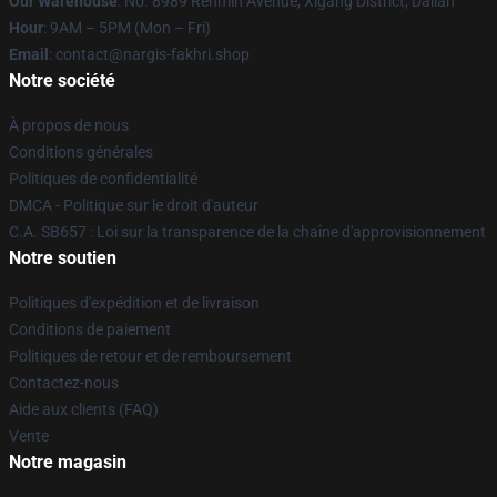
Our Warehouse
: No. 8989 Renmin Avenue, Xigang District, Dalian
Hour
: 9AM – 5PM (Mon – Fri)
Email
: contact@nargis-fakhri.shop
Notre société
À propos de nous
Conditions générales
Politiques de confidentialité
DMCA - Politique sur le droit d'auteur
C.A. SB657 : Loi sur la transparence de la chaîne d'approvisionnement
Notre soutien
Politiques d'expédition et de livraison
Conditions de paiement
Politiques de retour et de remboursement
Contactez-nous
Aide aux clients (FAQ)
Vente
Notre magasin