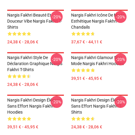
Nargis Fakhri Beauté Et
Nargis Fakhri Icône De Mode
-20%
-20%
Douceur Vibe Nargis Fakhri T-
Esthétique Nargis Fakhri
Shirts
Chandails
24,38 € - 28,06 €
37,67 € - 44,11 €
Nargis Fakhri Style De
Nargis Fakhri Glamour Diva
-20%
-20%
Déclaration Graphique Nargis
Mode Nargis Fakhri Hoodies
Fakhri T-Shirts
39,51 € - 45,95 €
24,38 € - 28,06 €
Nargis Fakhri Design Élégant
Nargis Fakhri Design Élégant
-20%
-20%
Sans Effort Nargis Fakhri
Sans Effort Nargis Fakhri T-
Hoodies
Shirts
39,51 € - 45,95 €
24,38 € - 28,06 €