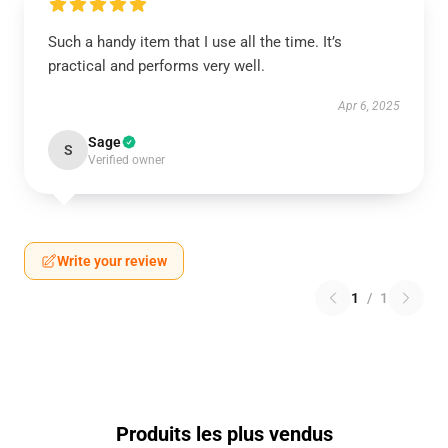
Such a handy item that I use all the time. It’s
practical and performs very well.
Apr 6, 2025
Sage
S
Verified owner
Write your review
1
/
1
Produits les plus vendus