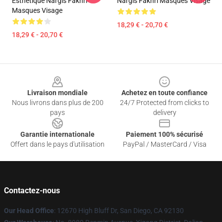
Esthétique Nargis Fakhri
Nargis Fakhri Masques Visage
Masques Visage
18,29 € - 20,70 €
18,29 € - 20,70 €
Footer
Livraison mondiale
Achetez en toute confiance
Nous livrons dans plus de 200
24/7 Protected from clicks to
pays
delivery
Garantie internationale
Paiement 100% sécurisé
Offert dans le pays d'utilisation
PayPal / MasterCard / Visa
Contactez-nous
Our Head Office
: 12670 High Bluff Dr, San Diego, CA 92130