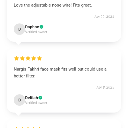
Love the adjustable nose wire! Fits great.
Apr 11, 2025
Daphne
D
Verified owner
Nargis Fakhri face mask fits well but could use a
better filter.
Apr 8, 2025
Delilah
D
Verified owner