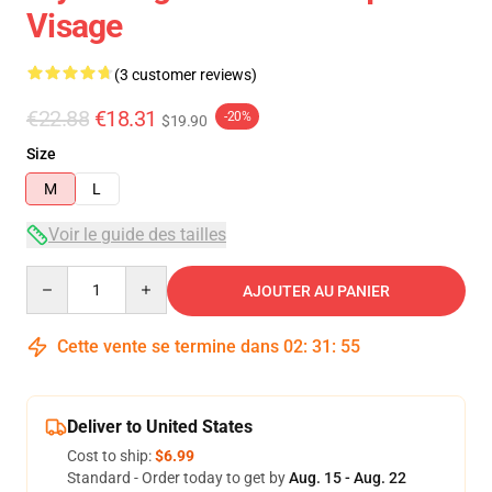
Visage
(3 customer reviews)
€22.88
€18.31
-20%
$19.90
Size
M
L
Voir le guide des tailles
Quantity
AJOUTER AU PANIER
Cette vente se termine dans
02
:
31
:
54
Deliver to United States
Cost to ship:
$6.99
Standard - Order today to get by
Aug. 15 - Aug. 22