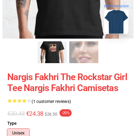
blank template
Nargis Fakhri The Rockstar Girl
Tee Nargis Fakhri Camisetas
(1 customer reviews)
€30.48
€24.38
-20%
$26.50
Type
Unisex