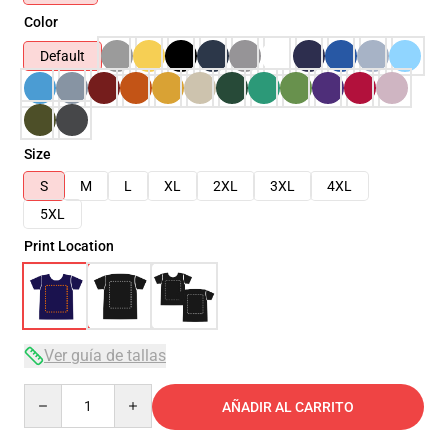
Color
Default
Size
S
M
L
XL
2XL
3XL
4XL
5XL
Print Location
Ver guía de tallas
Quantity
AÑADIR AL CARRITO