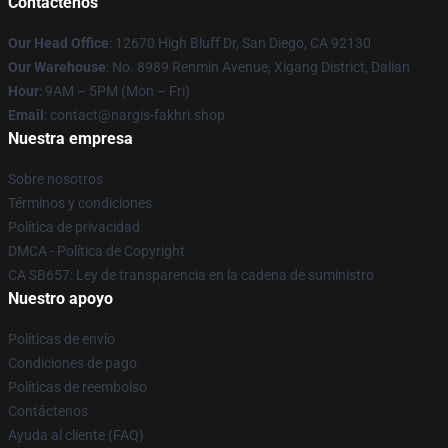
Contáctenos
Our Head Office
: 12670 High Bluff Dr, San Diego, CA 92130
Our Warehouse
: No. 8989 Renmin Avenue, Xigang District, Dalian
Hour
: 9AM – 5PM (Mon – Fri)
Email
: contact@nargis-fakhri.shop
Nuestra empresa
Sobre nosotros
Términos y condiciones
Política de privacidad
DMCA - Política de Copyright
CA SB657: Ley de transparencia en la cadena de suministro
Nuestro apoyo
Políticas de envío
Condiciones de pago
Políticas de reembolso
Contáctenos
Ayuda al cliente (FAQ)