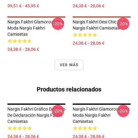
39,51 € - 45,95 €
24,38 € - 28,06 €
Nargis Fakhri Glamorous Diva
Nargis Fakhri Desi Chic Look
-20%
-20%
Moda Nargis Fakhri
Nargis Fakhri Camisetas
Camisetas
24,38 € - 28,06 €
24,38 € - 28,06 €
VER MÁS
Productos relacionados
Nargis Fakhri Gráfico De Estilo
Nargis Fakhri Glamorous Diva
-20%
-20%
De Declaración Nargis Fakhri
Moda Nargis Fakhri
Camisetas
Camisetas
24,38 € - 28,06 €
24,38 € - 28,06 €