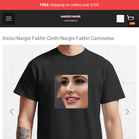
FREE
shipping on orders over $100
Nargis Fakhri Shop - Official Nargis Fakhri Merchandise 
Open menu
Inicio
/
Nargis Fakhri Cloth
/
Nargis Fakhri Camisetas