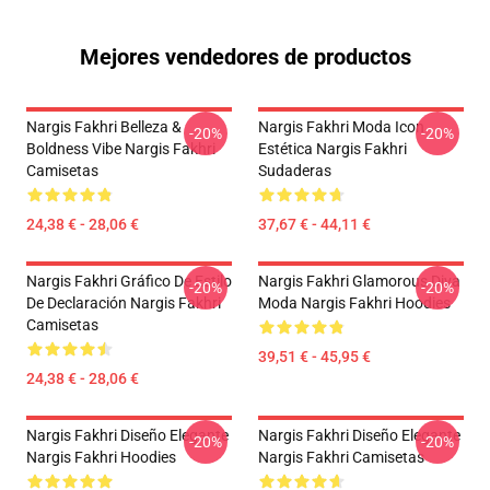
Mejores vendedores de productos
Nargis Fakhri Belleza &
Nargis Fakhri Moda Icon
-20%
-20%
Boldness Vibe Nargis Fakhri
Estética Nargis Fakhri
Camisetas
Sudaderas
24,38 € - 28,06 €
37,67 € - 44,11 €
Nargis Fakhri Gráfico De Estilo
Nargis Fakhri Glamorous Diva
-20%
-20%
De Declaración Nargis Fakhri
Moda Nargis Fakhri Hoodies
Camisetas
39,51 € - 45,95 €
24,38 € - 28,06 €
Nargis Fakhri Diseño Elegante
Nargis Fakhri Diseño Elegante
-20%
-20%
Nargis Fakhri Hoodies
Nargis Fakhri Camisetas