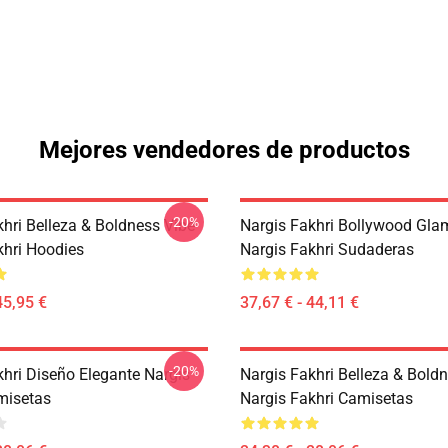
Mejores vendedores de productos
-20%
khri Belleza & Boldness Vibe
Nargis Fakhri Bollywood Gla
khri Hoodies
Nargis Fakhri Sudaderas
45,95 €
37,67 € - 44,11 €
-20%
khri Diseño Elegante Nargis
Nargis Fakhri Belleza & Bold
misetas
Nargis Fakhri Camisetas