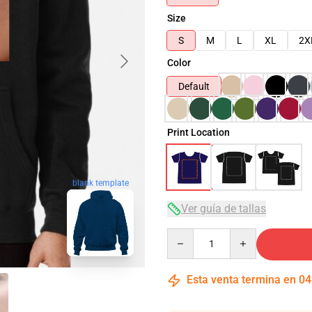
Size
S
M
L
XL
2X
Color
Default
Print Location
blank template
Ver guía de tallas
Quantity
Esta venta termina en
04