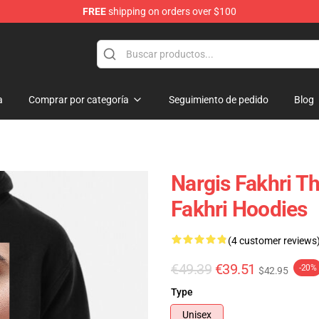
FREE
shipping on orders over $100
e Store
a
Comprar por categoría
Seguimiento de pedido
Blog
Nargis Fakhri Th
Fakhri Hoodies
(4 customer reviews
€49.39
€39.51
-20%
$42.95
Type
Unisex