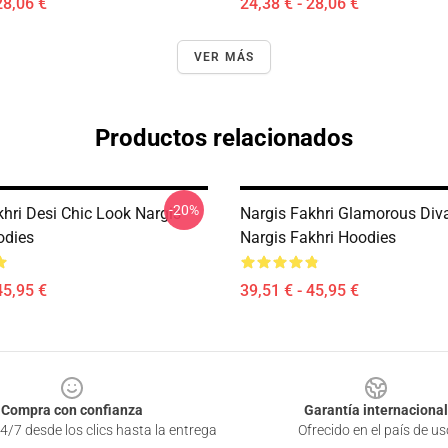
28,06 €
24,38 € - 28,06 €
VER MÁS
Productos relacionados
-20%
khri Desi Chic Look Nargis
Nargis Fakhri Glamorous Di
odies
Nargis Fakhri Hoodies
45,95 €
39,51 € - 45,95 €
Compra con confianza
Garantía internacional
4/7 desde los clics hasta la entrega
Ofrecido en el país de us