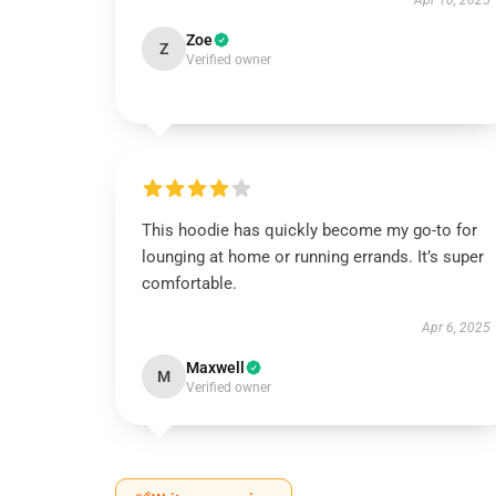
Apr 10, 2025
Zoe
Z
Verified owner
This hoodie has quickly become my go-to for
lounging at home or running errands. It’s super
comfortable.
Apr 6, 2025
Maxwell
M
Verified owner