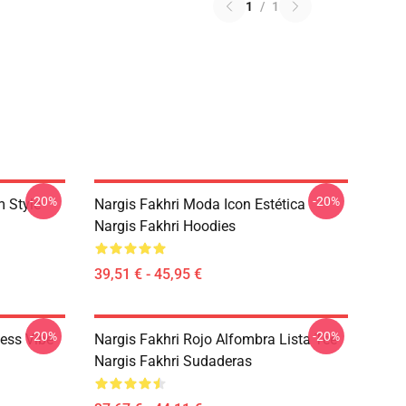
1
/
1
-20%
-20%
m Style
Nargis Fakhri Moda Icon Estética
Nargis Fakhri Hoodies
39,51 € - 45,95 €
-20%
-20%
ness Vibe
Nargis Fakhri Rojo Alfombra Lista Tee
Nargis Fakhri Sudaderas