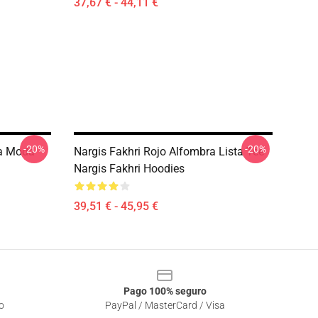
37,67 € - 44,11 €
-20%
-20%
va Moda
Nargis Fakhri Rojo Alfombra Lista Tee
Nargis Fakhri Hoodies
39,51 € - 45,95 €
Pago 100% seguro
o
PayPal / MasterCard / Visa