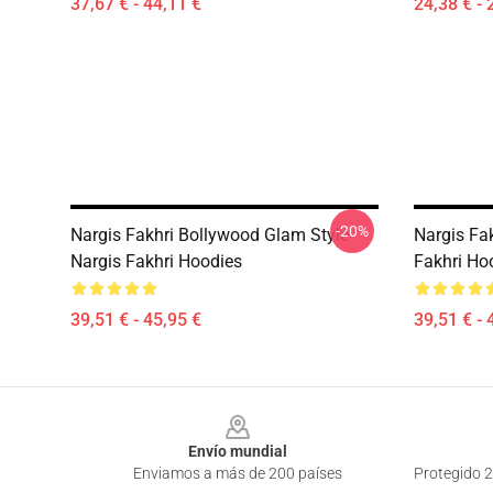
37,67 € - 44,11 €
24,38 € - 
-20%
Nargis Fakhri Bollywood Glam Style
Nargis Fa
Nargis Fakhri Hoodies
Fakhri Ho
39,51 € - 45,95 €
39,51 € - 
Footer
Envío mundial
Enviamos a más de 200 países
Protegido 2