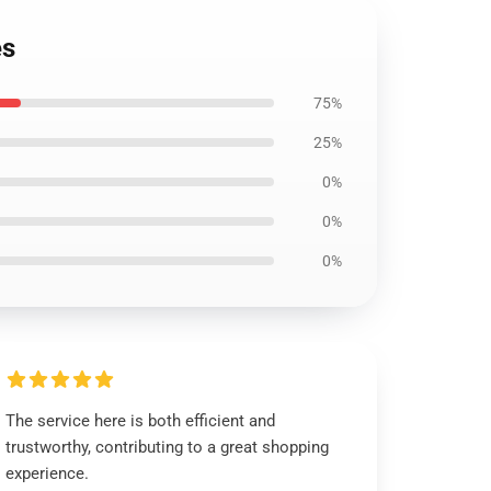
es
75%
25%
0%
0%
0%
The service here is both efficient and
trustworthy, contributing to a great shopping
experience.