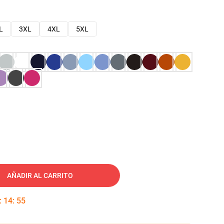
L
3XL
4XL
5XL
AÑADIR AL CARRITO
:
14
:
54