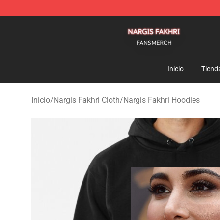
Nargis Fakhri Shop - Official Nargis Fakhri Merchandis
Inicio
Tiend
Inicio
/
Nargis Fakhri Cloth
/
Nargis Fakhri Hoodies