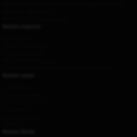
Our Warehouse
: No. 8989 Renmin Avenue, Xigang District, Dalian
Hour
: 9AM – 5PM (Mon – Fri)
Email
: contact@nargis-fakhri.shop
Nuestra empresa
Sobre nosotros
Términos y condiciones
Política de privacidad
DMCA - Política de Copyright
CA SB657: Ley de transparencia en la cadena de suministro
Nuestro apoyo
Políticas de envío
Condiciones de pago
Políticas de reembolso
Contáctenos
Ayuda al cliente (FAQ)
Mayorista
Nuestra tienda