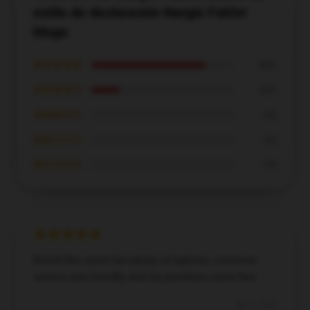
estilo de declaración Nargis Fakhri
Mugs
★★★★★
80%
★★★★☆
20%
★★★☆☆
0%
★★☆☆☆
0%
★☆☆☆☆
0%
Noted this store has plenty of options, customer
service was friendly, and my purchase came fast.
Apr 9, 2025