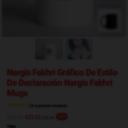
blank template
Nargis Fakhri Gráfico De Estilo
De Declaración Nargis Fakhri
Mugs
(5 customer reviews)
€29.90
€23.92
-20%
$26.00
Type