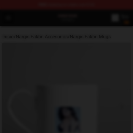
FREE
shipping on orders over $100
Nargis Fakhri Shop - Official Nargis Fakhri Merchandise 
Open menu
Inicio
/
Nargis Fakhri Accesorios
/
Nargis Fakhri Mugs