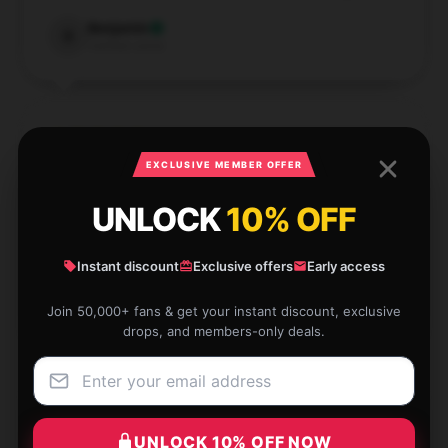
Benjamin
B
Verified owner
EXCLUSIVE MEMBER OFFER
The mug is just perfect—better than I imagined! It
was clearly made with love and adds a special touch
UNLOCK
10% OFF
to my tea time.
Apr 9, 2025
Instant discount
Exclusive offers
Early access
Athena
A
Join 50,000+ fans & get your instant discount, exclusive
Verified owner
drops, and members-only deals.
UNLOCK 10% OFF NOW