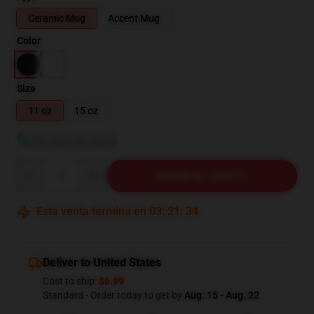
Ceramic Mug
Accent Mug
Color
Size
11 oz
15 oz
Ver guía de tallas
Quantity
AÑADIR AL CARRITO
Esta venta termina en
03
:
21
:
33
Deliver to United States
Cost to ship:
$6.99
Standard - Order today to get by
Aug. 15 - Aug. 22