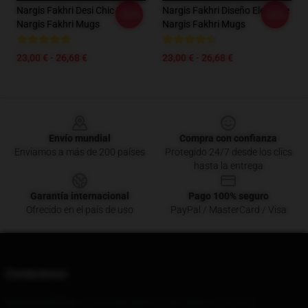
Nargis Fakhri Desi Chic Look
Nargis Fakhri Diseño Elegante
-20%
-20%
Nargis Fakhri Mugs
Nargis Fakhri Mugs
23,00 € - 26,68 €
23,00 € - 26,68 €
Footer
Envío mundial
Compra con confianza
Enviamos a más de 200 países
Protegido 24/7 desde los clics
hasta la entrega
Garantía internacional
Pago 100% seguro
Ofrecido en el país de uso
PayPal / MasterCard / Visa
Contáctenos
Our Head Office
: 12670 High Bluff Dr, San Diego, CA 92130