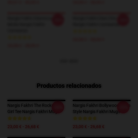
39,51 € - 45,95 €
24,38 € - 28,06 €
Nargis Fakhri Glamorous Diva
Nargis Fakhri Desi Chic Look
-20%
-20%
Moda Nargis Fakhri
Nargis Fakhri Camisetas
Camisetas
24,38 € - 28,06 €
24,38 € - 28,06 €
VER MÁS
Productos relacionados
Nargis Fakhri The Rockstar
Nargis Fakhri Bollywood Glam
-20%
-20%
Girl Tee Nargis Fakhri Mugs
Style Nargis Fakhri Mugs
23,00 € - 26,68 €
23,00 € - 26,68 €