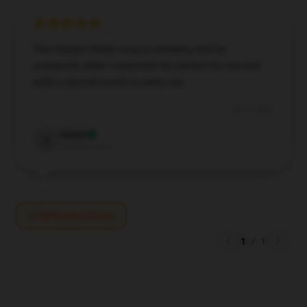
This Nargis Fakhri mug is stunning and far
surpasses what I expected! It’s perfect for tea and
adds a special touch to every sip.
Apr 6, 2025
Quinn
Q
Verified owner
Write your review
1
/
1