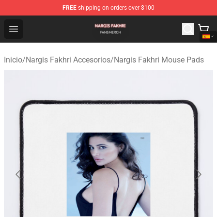
FREE
shipping on orders over $100
Nargis Fakhri Shop - Official Nargis Fakhri Merchandise 
Open menu
Inicio
/
Nargis Fakhri Accesorios
/
Nargis Fakhri Mouse Pads