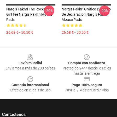
Nargis Fakhri The Rockstar
Nargis Fakhri Gráfico De Estilo
-20%
-20%
Girl Tee Nargis Fakhri Mouse
De Declaración Nargis Fakhri
Pads
Mouse Pads
26,68 € - 50,50 €
26,68 € - 50,50 €
Footer
Envío mundial
Compra con confianza
Enviamos a más de 200 países
Protegido 24/7 desde los clics
hasta la entrega
Garantía internacional
Pago 100% seguro
Ofrecido en el país de uso
PayPal / MasterCard / Visa
Contáctenos