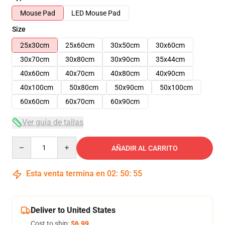
Mouse Pad
LED Mouse Pad
Size
25x30cm
25x60cm
30x50cm
30x60cm
30x70cm
30x80cm
30x90cm
35x44cm
40x60cm
40x70cm
40x80cm
40x90cm
40x100cm
50x80cm
50x90cm
50x100cm
60x60cm
60x70cm
60x90cm
Ver guía de tallas
Quantity
AÑADIR AL CARRITO
Esta venta termina en
02
:
50
:
54
Deliver to United States
Cost to ship:
$6.99