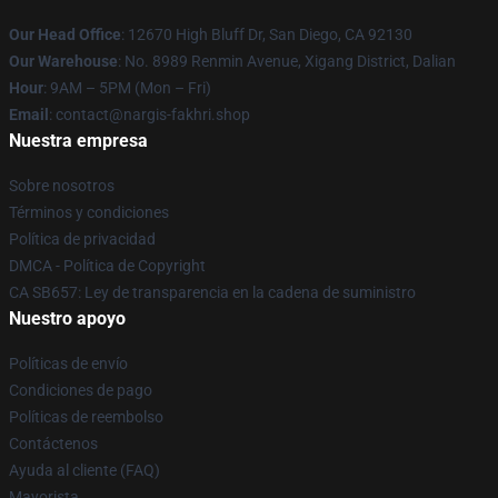
Our Head Office
: 12670 High Bluff Dr, San Diego, CA 92130
Our Warehouse
: No. 8989 Renmin Avenue, Xigang District, Dalian
Hour
: 9AM – 5PM (Mon – Fri)
Email
: contact@nargis-fakhri.shop
Nuestra empresa
Sobre nosotros
Términos y condiciones
Política de privacidad
DMCA - Política de Copyright
CA SB657: Ley de transparencia en la cadena de suministro
Nuestro apoyo
Políticas de envío
Condiciones de pago
Políticas de reembolso
Contáctenos
Ayuda al cliente (FAQ)
Mayorista