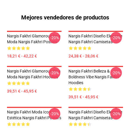
Mejores vendedores de productos
Nargis Fakhri Glamorous Diva
Nargis Fakhri Diseño Elegante
-20%
-20%
Moda Nargis Fakhri Posters
Nargis Fakhri Camisetas
18,21 € - 42,22 €
24,38 € - 28,06 €
Nargis Fakhri Glamorous Diva
Nargis Fakhri Belleza &
-20%
-20%
Moda Nargis Fakhri Hoodies
Boldness Vibe Nargis Fakhri
Hoodies
39,51 € - 45,95 €
39,51 € - 45,95 €
Nargis Fakhri Moda Icon
Nargis Fakhri Diseño Elegante
-20%
-20%
Estética Nargis Fakhri Posters
Nargis Fakhri Camisetas