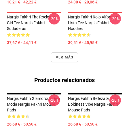
18,21 € - 42,22 €
24,38 € - 28,06 €
Nargis Fakhri The Rockstar
Nargis Fakhri Rojo Alfombra
-20%
-20%
Girl Tee Nargis Fakhri
Lista Tee Nargis Fakhri
Sudaderas
Hoodies
37,67 € - 44,11 €
39,51 € - 45,95 €
VER MÁS
Productos relacionados
Nargis Fakhri Glamorous Diva
Nargis Fakhri Belleza &
-20%
-20%
Moda Nargis Fakhri Mouse
Boldness Vibe Nargis Fakhri
Pads
Mouse Pads
26,68 € - 50,50 €
26,68 € - 50,50 €