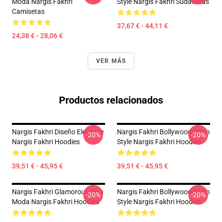
Moda Nargis Fakhri
Style Nargis Fakhri Sudaderas
Camisetas
37,67 € - 44,11 €
24,38 € - 28,06 €
VER MÁS
Productos relacionados
Nargis Fakhri Diseño Elegante
Nargis Fakhri Bollywood Glam
-20%
-20%
Nargis Fakhri Hoodies
Style Nargis Fakhri Hoodies
39,51 € - 45,95 €
39,51 € - 45,95 €
Nargis Fakhri Glamorous Diva
Nargis Fakhri Bollywood Glam
-20%
-20%
Moda Nargis Fakhri Hoodies
Style Nargis Fakhri Hoodies