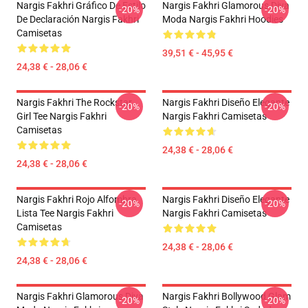
Nargis Fakhri Gráfico De Estilo
Nargis Fakhri Glamorous Diva
-20%
-20%
De Declaración Nargis Fakhri
Moda Nargis Fakhri Hoodies
Camisetas
39,51 € - 45,95 €
24,38 € - 28,06 €
Nargis Fakhri The Rockstar
Nargis Fakhri Diseño Elegante
-20%
-20%
Girl Tee Nargis Fakhri
Nargis Fakhri Camisetas
Camisetas
24,38 € - 28,06 €
24,38 € - 28,06 €
Nargis Fakhri Rojo Alfombra
Nargis Fakhri Diseño Elegante
-20%
-20%
Lista Tee Nargis Fakhri
Nargis Fakhri Camisetas
Camisetas
24,38 € - 28,06 €
24,38 € - 28,06 €
Nargis Fakhri Glamorous Diva
Nargis Fakhri Bollywood Glam
-20%
-20%