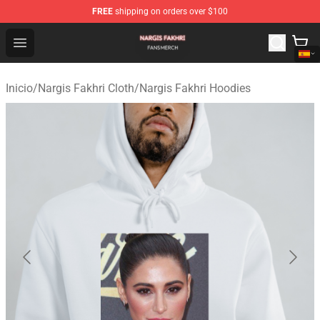
FREE
shipping on orders over $100
Nargis Fakhri Shop - Official Nargis Fakhri Merchandise 
Open menu
Inicio
/
Nargis Fakhri Cloth
/
Nargis Fakhri Hoodies