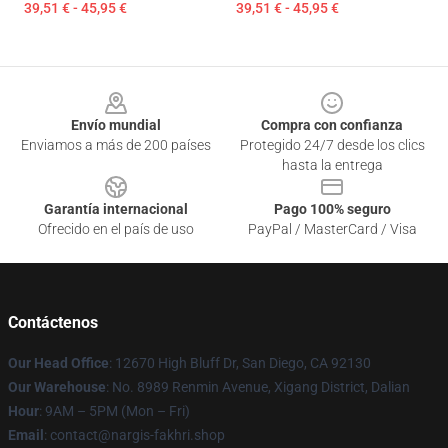
39,51 € - 45,95 €
39,51 € - 45,95 €
Footer
Envío mundial
Compra con confianza
Enviamos a más de 200 países
Protegido 24/7 desde los clics
hasta la entrega
Garantía internacional
Pago 100% seguro
Ofrecido en el país de uso
PayPal / MasterCard / Visa
Contáctenos
Our Head Office
: 12670 High Bluff Dr, San Diego, CA 92130
Our Warehouse
: No. 8989 Renmin Avenue, Xigang District, Dalian
Hour
: 9AM – 5PM (Mon – Fri)
Email
: contact@nargis-fakhri.shop