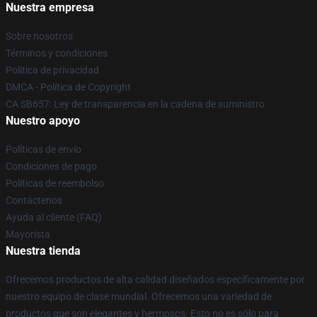
Nuestra empresa
Sobre nosotros
Términos y condiciones
Política de privacidad
DMCA - Política de Copyright
CA SB657: Ley de transparencia en la cadena de suministro
Nuestro apoyo
Políticas de envío
Condiciones de pago
Políticas de reembolso
Contáctenos
Ayuda al cliente (FAQ)
Mayorista
Nuestra tienda
Ofrecemos productos de alta calidad diseñados específicamente por
nuestro equipo de clase mundial. Ofrecemos una variedad de
productos que son elegantes y hermosos. Esto no es sólo para