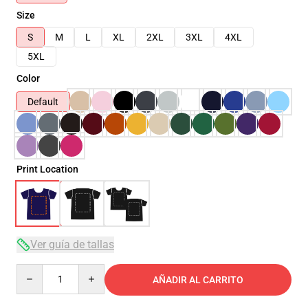
Size
S
M
L
XL
2XL
3XL
4XL
5XL
Color
Default
Print Location
Ver guía de tallas
Quantity
AÑADIR AL CARRITO