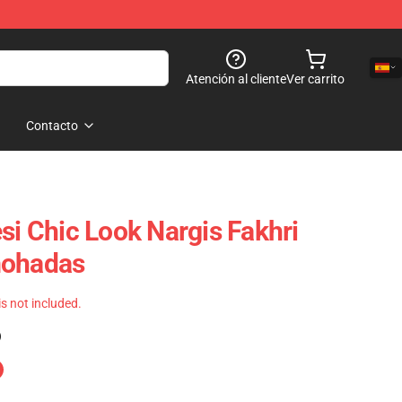
Atención al cliente
Ver carrito
Contacto
si Chic Look Nargis Fakhri
mohadas
 is not included.
)