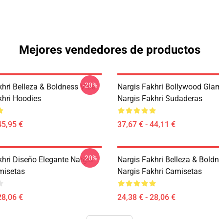
Mejores vendedores de productos
-20%
khri Belleza & Boldness Vibe
Nargis Fakhri Bollywood Gla
khri Hoodies
Nargis Fakhri Sudaderas
45,95 €
37,67 € - 44,11 €
-20%
khri Diseño Elegante Nargis
Nargis Fakhri Belleza & Bold
misetas
Nargis Fakhri Camisetas
28,06 €
24,38 € - 28,06 €