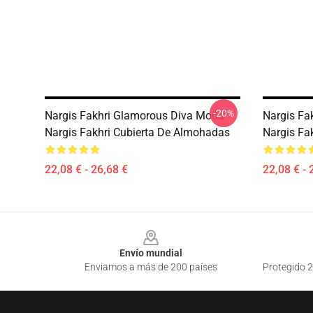
-20%
Nargis Fakhri Glamorous Diva Moda
Nargis Fak
Nargis Fakhri Cubierta De Almohadas
Nargis Fa
22,08 € - 26,68 €
22,08 € - 
Footer
Envío mundial
Enviamos a más de 200 países
Protegido 2