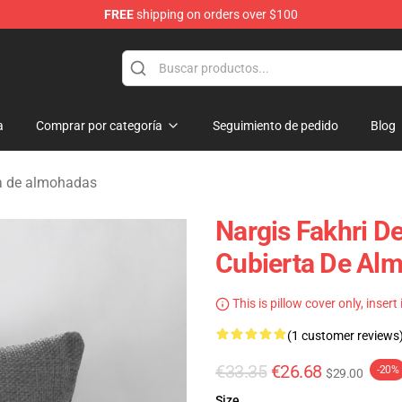
FREE
shipping on orders over $100
e Store
a
Comprar por categoría
Seguimiento de pedido
Blog
ta de almohadas
Nargis Fakhri De
Cubierta De Al
This is pillow cover only, insert
(1 customer reviews
€33.35
€26.68
-20%
$29.00
Size