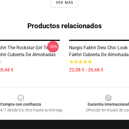
VER MÁS
Productos relacionados
-20%
hri The Rockstar Girl Tee
Nargis Fakhri Desi Chic Look
khri Cubierta De Almohadas
Fakhri Cubierta De Almohada
26,68 €
22,08 € - 26,68 €
Compra con confianza
Garantía internacional
4/7 desde los clics hasta la entrega
Ofrecido en el país de us