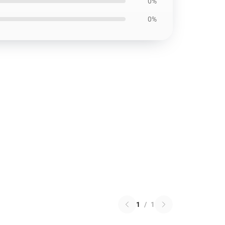
0%
0%
1
/
1