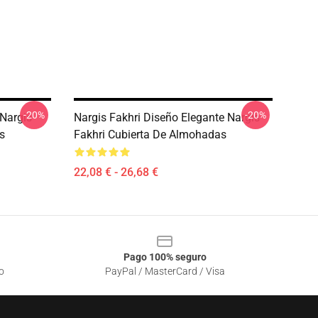
-20%
-20%
 Nargis
Nargis Fakhri Diseño Elegante Nargis
s
Fakhri Cubierta De Almohadas
22,08 € - 26,68 €
Pago 100% seguro
o
PayPal / MasterCard / Visa