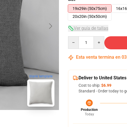
19x29in (50x75cm)
16x16
20x20in (50x50cm)
Ver guía de tallas
Quantity
Esta venta termina en
03
blank template
Deliver to United States
Cost to ship:
$6.99
Standard - Order today to g
Production
Today