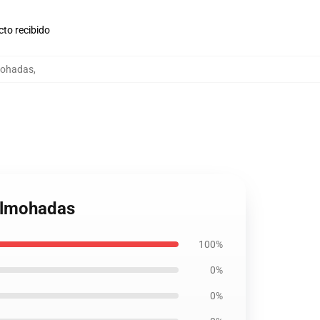
cto recibido
lmohadas
,
 almohadas
100%
0%
0%