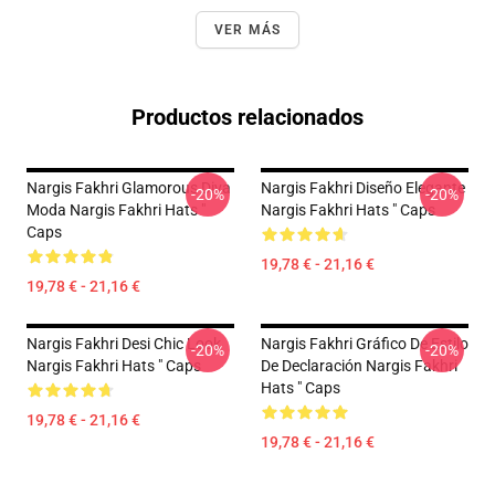
VER MÁS
Productos relacionados
Nargis Fakhri Glamorous Diva
Nargis Fakhri Diseño Elegante
-20%
-20%
Moda Nargis Fakhri Hats "
Nargis Fakhri Hats " Caps
Caps
19,78 € - 21,16 €
19,78 € - 21,16 €
Nargis Fakhri Desi Chic Look
Nargis Fakhri Gráfico De Estilo
-20%
-20%
Nargis Fakhri Hats " Caps
De Declaración Nargis Fakhri
Hats " Caps
19,78 € - 21,16 €
19,78 € - 21,16 €