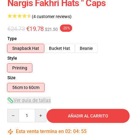
Nargis Fakhri Hats " Caps
(4 customer reviews)
€24.73
€19.78
-20%
$21.50
Type
Snapback Hat
Bucket Hat
Beanie
Style
Printing
Size
56cm to 60cm
Ver guía de tallas
Quantity
AÑADIR AL CARRITO
Esta venta termina en
02
:
04
:
55