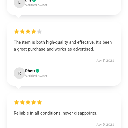
Lily
L
Verified owner
The item is both high-quality and effective. It’s been
a great purchase and works as advertised.
Apr 8, 2025
Rhett
R
Verified owner
Reliable in all conditions, never disappoints.
Apr 5, 2025