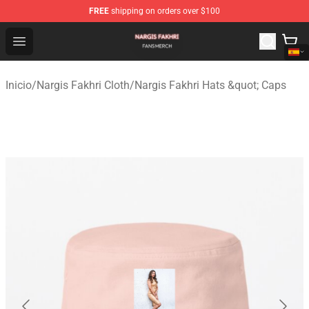
FREE
shipping on orders over $100
Nargis Fakhri Shop - Official Nargis Fakhri Merchandise 
Open menu
Inicio
/
Nargis Fakhri Cloth
/
Nargis Fakhri Hats &quot; Caps