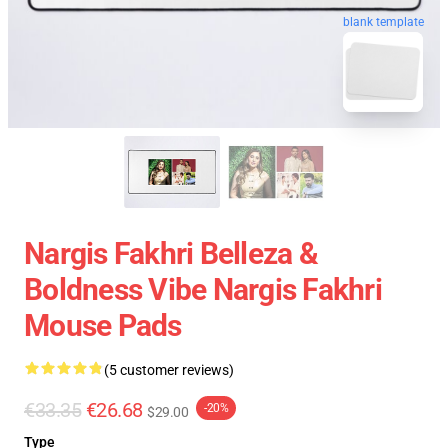
blank template
Nargis Fakhri Belleza &
Boldness Vibe Nargis Fakhri
Mouse Pads
(5 customer reviews)
€33.35
€26.68
-20%
$29.00
Type