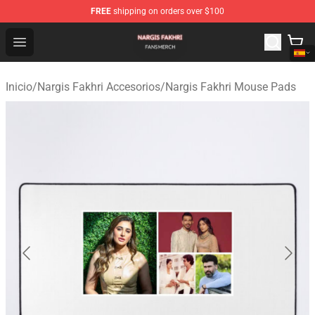
FREE
shipping on orders over $100
Nargis Fakhri Shop - Official Nargis Fakhri Merchandise 
Open menu
Inicio
/
Nargis Fakhri Accesorios
/
Nargis Fakhri Mouse Pads