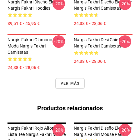
Nargis Fakhri Diseño Elegante
Nargis Fakhri Diseño Elegante
-20%
-20%
Nargis Fakhri Hoodies
Nargis Fakhri Camisetas
39,51 € - 45,95 €
24,38 € - 28,06 €
Nargis Fakhri Glamorous Diva
Nargis Fakhri Desi Chic Look
-20%
-20%
Moda Nargis Fakhri
Nargis Fakhri Camisetas
Camisetas
24,38 € - 28,06 €
24,38 € - 28,06 €
VER MÁS
Productos relacionados
Nargis Fakhri Rojo Alfombra
Nargis Fakhri Diseño Elegante
-20%
-20%
Lista Tee Nargis Fakhri Mouse
Nargis Fakhri Mouse Pads