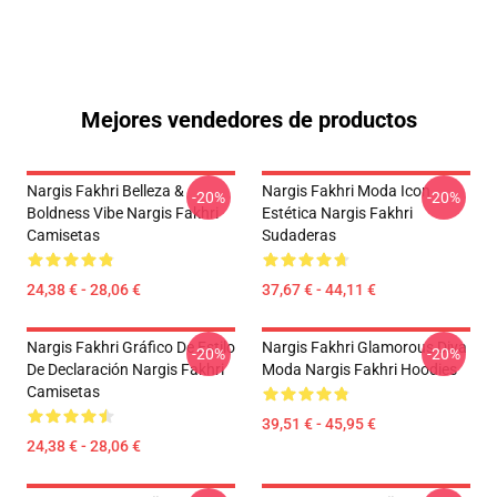
Mejores vendedores de productos
Nargis Fakhri Belleza &
Nargis Fakhri Moda Icon
-20%
-20%
Boldness Vibe Nargis Fakhri
Estética Nargis Fakhri
Camisetas
Sudaderas
24,38 € - 28,06 €
37,67 € - 44,11 €
Nargis Fakhri Gráfico De Estilo
Nargis Fakhri Glamorous Diva
-20%
-20%
De Declaración Nargis Fakhri
Moda Nargis Fakhri Hoodies
Camisetas
39,51 € - 45,95 €
24,38 € - 28,06 €