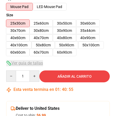
Mouse Pad
LED Mouse Pad
Size
25x30cm
25x60cm
30x50cm
30x60cm
30x70cm
30x80cm
30x90cm
35x44cm
40x60cm
40x70cm
40x80cm
40x90cm
40x100cm
50x80cm
50x90cm
50x100cm
60x60cm
60x70cm
60x90cm
Ver guía de tallas
Quantity
AÑADIR AL CARRITO
Esta venta termina en
01
:
40
:
54
Deliver to United States
Cost to ship:
$6.99