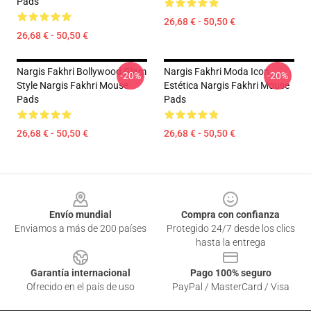
Pads
26,68 € - 50,50 €
26,68 € - 50,50 €
Nargis Fakhri Bollywood Glam
Nargis Fakhri Moda Icon
-20%
-20%
Style Nargis Fakhri Mouse
Estética Nargis Fakhri Mouse
Pads
Pads
26,68 € - 50,50 €
26,68 € - 50,50 €
Footer
Envío mundial
Compra con confianza
Enviamos a más de 200 países
Protegido 24/7 desde los clics
hasta la entrega
Garantía internacional
Pago 100% seguro
Ofrecido en el país de uso
PayPal / MasterCard / Visa