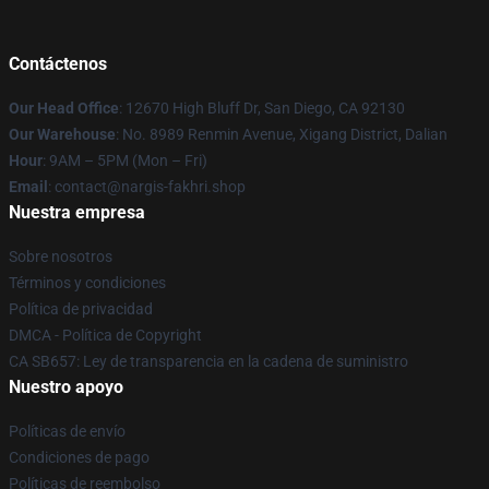
Contáctenos
Our Head Office
: 12670 High Bluff Dr, San Diego, CA 92130
Our Warehouse
: No. 8989 Renmin Avenue, Xigang District, Dalian
Hour
: 9AM – 5PM (Mon – Fri)
Email
: contact@nargis-fakhri.shop
Nuestra empresa
Sobre nosotros
Términos y condiciones
Política de privacidad
DMCA - Política de Copyright
CA SB657: Ley de transparencia en la cadena de suministro
Nuestro apoyo
Políticas de envío
Condiciones de pago
Políticas de reembolso