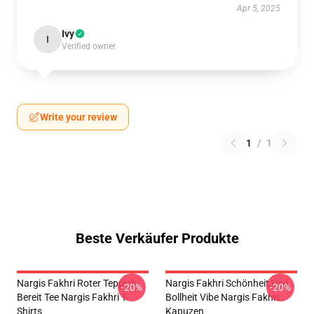
Apr 5, 2025
Ivy
I
Verified owner
Write your review
1
/
1
Beste Verkäufer Produkte
Nargis Fakhri Roter Teppich
Nargis Fakhri Schönheit Und
-20%
-20%
Bereit Tee Nargis Fakhri T-
Bollheit Vibe Nargis Fakhri
Shirts
Kapuzen