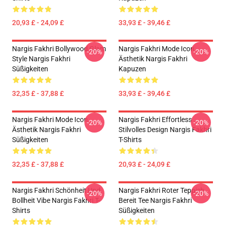
20,93 £ - 24,09 £
33,93 £ - 39,46 £
Nargis Fakhri Bollywood Glam
Nargis Fakhri Mode Icon
-20%
-20%
Style Nargis Fakhri
Ästhetik Nargis Fakhri
Süßigkeiten
Kapuzen
32,35 £ - 37,88 £
33,93 £ - 39,46 £
Nargis Fakhri Mode Icon
Nargis Fakhri Effortless
-20%
-20%
Ästhetik Nargis Fakhri
Stilvolles Design Nargis Fakhri
Süßigkeiten
T-Shirts
32,35 £ - 37,88 £
20,93 £ - 24,09 £
Nargis Fakhri Schönheit Und
Nargis Fakhri Roter Teppich
-20%
-20%
Bollheit Vibe Nargis Fakhri T-
Bereit Tee Nargis Fakhri
Shirts
Süßigkeiten