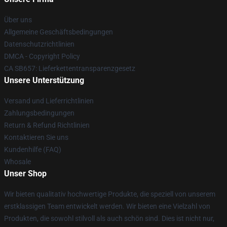
Über uns
Allgemeine Geschäftsbedingungen
Datenschutzrichtlinien
DMCA - Copyright Policy
CA SB657: Lieferkettentransparenzgesetz
Unsere Unterstützung
Versand und Lieferrichtlinien
Zahlungsbedingungen
Return & Refund Richtlinien
Kontaktieren Sie uns
Kundenhilfe (FAQ)
Whosale
Unser Shop
Wir bieten qualitativ hochwertige Produkte, die speziell von unserem
erstklassigen Team entwickelt werden. Wir bieten eine Vielzahl von
Produkten, die sowohl stilvoll als auch schön sind. Dies ist nicht nur,