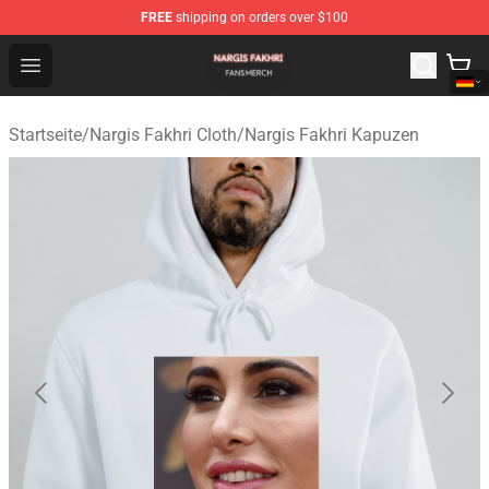
FREE
shipping on orders over $100
Nargis Fakhri Shop - Official Nargis Fakhri Merchandise 
Open menu
Startseite
/
Nargis Fakhri Cloth
/
Nargis Fakhri Kapuzen