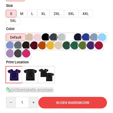
Size
S
M
L
XL
2XL
3XL
4XL
5XL
Color
Default
Print Location
Größentabelle anzeigen
Quantity
IN DEN WARENKORB