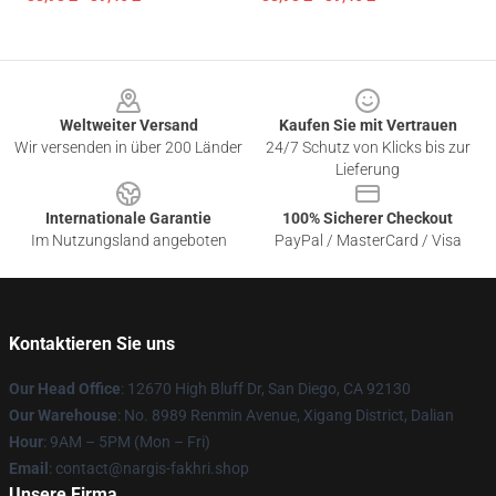
Footer
Weltweiter Versand
Kaufen Sie mit Vertrauen
Wir versenden in über 200 Länder
24/7 Schutz von Klicks bis zur
Lieferung
Internationale Garantie
100% Sicherer Checkout
Im Nutzungsland angeboten
PayPal / MasterCard / Visa
Kontaktieren Sie uns
Our Head Office
: 12670 High Bluff Dr, San Diego, CA 92130
Our Warehouse
: No. 8989 Renmin Avenue, Xigang District, Dalian
Hour
: 9AM – 5PM (Mon – Fri)
Email
: contact@nargis-fakhri.shop
Unsere Firma