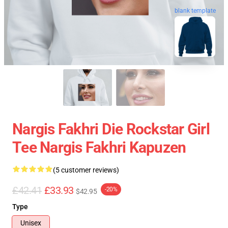
blank template
Nargis Fakhri Die Rockstar Girl
Tee Nargis Fakhri Kapuzen
(5 customer reviews)
£42.41
£33.93
-20%
$42.95
Type
Unisex