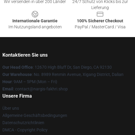
Wir versenden in über 200 Länder
24/7 Schutz von Klicks bis zur
Lieferung
Internationale Garantie
100% Sicherer Checkout
Im Nutzungsland angeboten
PayPal / MasterCard / Visa
Kontaktieren Sie uns
Our Head Office
: 12670 High Bluff Dr, San Diego, CA 92130
Our Warehouse
: No. 8989 Renmin Avenue, Xigang District, Dalian
Hour
: 9AM – 5PM (Mon – Fri)
Email
: contact@nargis-fakhri.shop
Unsere Firma
Über uns
Allgemeine Geschäftsbedingungen
Datenschutzrichtlinien
DMCA - Copyright Policy