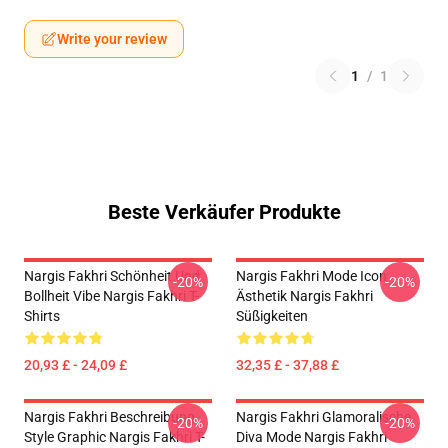
Write your review
1
/
1
Beste Verkäufer Produkte
Nargis Fakhri Schönheit Und
Nargis Fakhri Mode Icon
-20%
-20%
Bollheit Vibe Nargis Fakhri T-
Ästhetik Nargis Fakhri
Shirts
Süßigkeiten
20,93 £ - 24,09 £
32,35 £ - 37,88 £
Nargis Fakhri Beschreibung
Nargis Fakhri Glamoralische
-20%
-20%
Style Graphic Nargis Fakhri T-
Diva Mode Nargis Fakhri