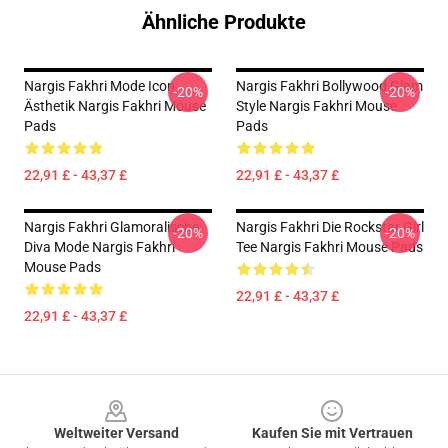
Ähnliche Produkte
Nargis Fakhri Mode Icon
Nargis Fakhri Bollywood Glam
-20%
-20%
Ästhetik Nargis Fakhri Mouse
Style Nargis Fakhri Mouse
Pads
Pads
22,91 £ - 43,37 £
22,91 £ - 43,37 £
Nargis Fakhri Glamoralische
Nargis Fakhri Die Rockstar Girl
-20%
-20%
Diva Mode Nargis Fakhri
Tee Nargis Fakhri Mouse Pads
Mouse Pads
22,91 £ - 43,37 £
22,91 £ - 43,37 £
Footer
Weltweiter Versand
Kaufen Sie mit Vertrauen