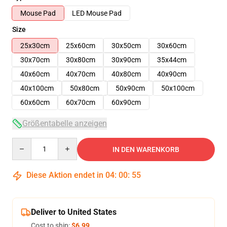
Mouse Pad
LED Mouse Pad
Size
25x30cm
25x60cm
30x50cm
30x60cm
30x70cm
30x80cm
30x90cm
35x44cm
40x60cm
40x70cm
40x80cm
40x90cm
40x100cm
50x80cm
50x90cm
50x100cm
60x60cm
60x70cm
60x90cm
Größentabelle anzeigen
Quantity
IN DEN WARENKORB
Diese Aktion endet in
04
:
00
:
54
Deliver to United States
Cost to ship:
$6.99