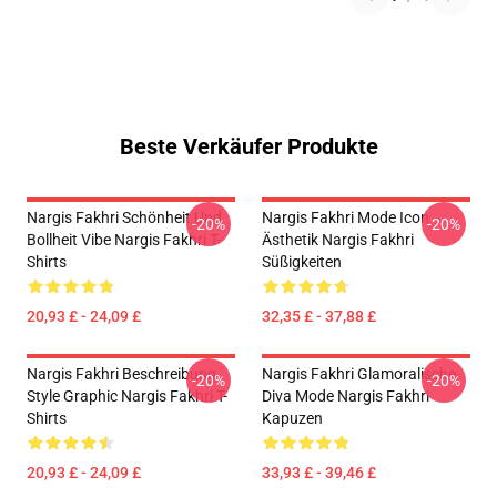
Beste Verkäufer Produkte
Nargis Fakhri Schönheit Und
Nargis Fakhri Mode Icon
-20%
-20%
Bollheit Vibe Nargis Fakhri T-
Ästhetik Nargis Fakhri
Shirts
Süßigkeiten
20,93 £ - 24,09 £
32,35 £ - 37,88 £
Nargis Fakhri Beschreibung
Nargis Fakhri Glamoralische
-20%
-20%
Style Graphic Nargis Fakhri T-
Diva Mode Nargis Fakhri
Shirts
Kapuzen
20,93 £ - 24,09 £
33,93 £ - 39,46 £