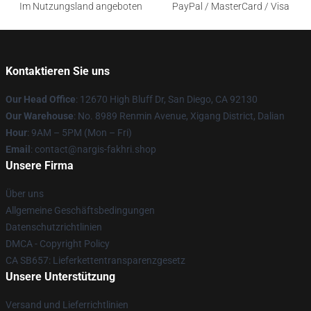
Im Nutzungsland angeboten
PayPal / MasterCard / Visa
Kontaktieren Sie uns
Our Head Office
: 12670 High Bluff Dr, San Diego, CA 92130
Our Warehouse
: No. 8989 Renmin Avenue, Xigang District, Dalian
Hour
: 9AM – 5PM (Mon – Fri)
Email
: contact@nargis-fakhri.shop
Unsere Firma
Über uns
Allgemeine Geschäftsbedingungen
Datenschutzrichtlinien
DMCA - Copyright Policy
CA SB657: Lieferkettentransparenzgesetz
Unsere Unterstützung
Versand und Lieferrichtlinien