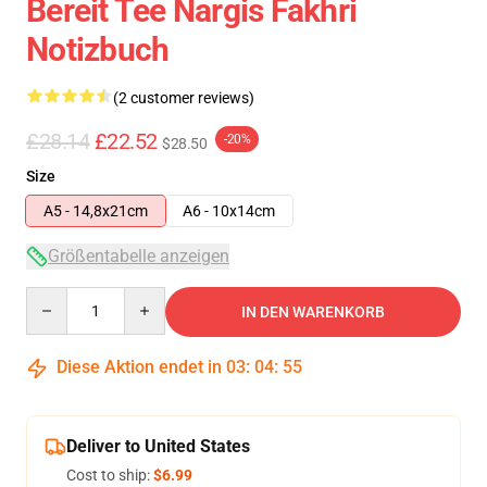
Bereit Tee Nargis Fakhri
Notizbuch
(2 customer reviews)
£28.14
£22.52
-20%
$28.50
Size
A5 - 14,8x21cm
A6 - 10x14cm
Größentabelle anzeigen
Quantity
IN DEN WARENKORB
Diese Aktion endet in
03
:
04
:
54
Deliver to United States
Cost to ship:
$6.99