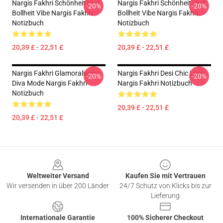
Nargis Fakhri Schönheit Und
Nargis Fakhri Schönheit Und
-20%
-20%
Bollheit Vibe Nargis Fakhri
Bollheit Vibe Nargis Fakhri
Notizbuch
Notizbuch
20,39 £ - 22,51 £
20,39 £ - 22,51 £
Nargis Fakhri Glamoralische
Nargis Fakhri Desi Chic Look
-20%
-20%
Diva Mode Nargis Fakhri
Nargis Fakhri Notizbuch
Notizbuch
20,39 £ - 22,51 £
20,39 £ - 22,51 £
Footer
Weltweiter Versand
Kaufen Sie mit Vertrauen
Wir versenden in über 200 Länder
24/7 Schutz von Klicks bis zur
Lieferung
Internationale Garantie
100% Sicherer Checkout