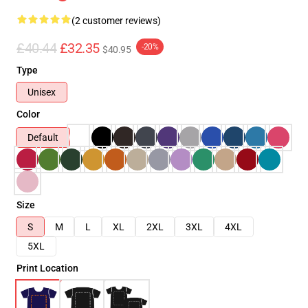
(2 customer reviews)
£40.44
£32.35
-20%
$40.95
Type
Unisex
Color
Default
Size
S
M
L
XL
2XL
3XL
4XL
5XL
Print Location