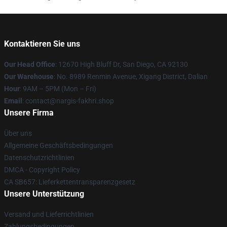
Kontaktieren Sie uns
Our Head Office
: 12670 High Bluff Dr, San Diego, CA 92130
Our Warehouse
: No. 8989 Renmin Avenue, Xigang District, Dalian
Hour
: 9AM – 5PM (Mon – Fri)
Email
: contact@nargis-fakhri.shop
Unsere Firma
Über uns
Allgemeine Geschäftsbedingungen
Datenschutzrichtlinien
DMCA - Copyright Policy
CA SB657: Lieferkettentransparenzgesetz
Unsere Unterstützung
Versand und Lieferrichtlinien
Zahlungsbedingungen