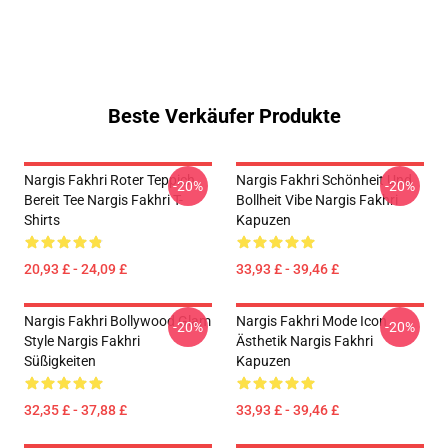
Beste Verkäufer Produkte
Nargis Fakhri Roter Teppich
Nargis Fakhri Schönheit Und
-20%
-20%
Bereit Tee Nargis Fakhri T-
Bollheit Vibe Nargis Fakhri
Shirts
Kapuzen
20,93 £ - 24,09 £
33,93 £ - 39,46 £
Nargis Fakhri Bollywood Glam
Nargis Fakhri Mode Icon
-20%
-20%
Style Nargis Fakhri
Ästhetik Nargis Fakhri
Süßigkeiten
Kapuzen
32,35 £ - 37,88 £
33,93 £ - 39,46 £