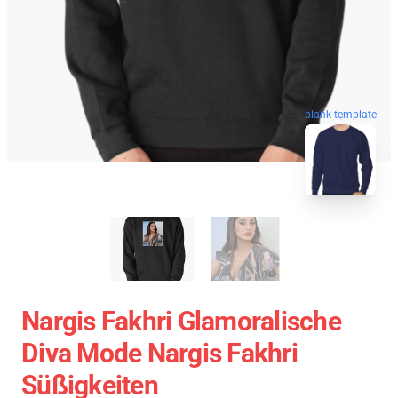
blank template
Nargis Fakhri Glamoralische
Diva Mode Nargis Fakhri
Süßigkeiten