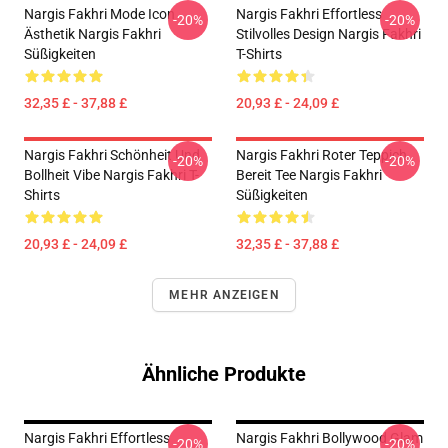
Nargis Fakhri Mode Icon
Nargis Fakhri Effortless
-20%
-20%
Ästhetik Nargis Fakhri
Stilvolles Design Nargis Fakhri
Süßigkeiten
T-Shirts
32,35 £ - 37,88 £
20,93 £ - 24,09 £
Nargis Fakhri Schönheit Und
Nargis Fakhri Roter Teppich
-20%
-20%
Bollheit Vibe Nargis Fakhri T-
Bereit Tee Nargis Fakhri
Shirts
Süßigkeiten
20,93 £ - 24,09 £
32,35 £ - 37,88 £
MEHR ANZEIGEN
Ähnliche Produkte
Nargis Fakhri Effortless
Nargis Fakhri Bollywood Glam
-20%
-20%