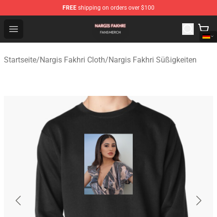
FREE
shipping on orders over $100
Nargis Fakhri Shop - Official Nargis Fakhri Merchandise 
Open menu
Startseite
/
Nargis Fakhri Cloth
/
Nargis Fakhri Süßigkeiten