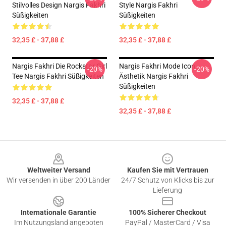
Stilvolles Design Nargis Fakhri
Style Nargis Fakhri
Süßigkeiten
Süßigkeiten
32,35 £ - 37,88 £
32,35 £ - 37,88 £
Nargis Fakhri Die Rockstar Girl
Nargis Fakhri Mode Icon
-20%
-20%
Tee Nargis Fakhri Süßigkeiten
Ästhetik Nargis Fakhri
Süßigkeiten
32,35 £ - 37,88 £
32,35 £ - 37,88 £
Footer
Weltweiter Versand
Kaufen Sie mit Vertrauen
Wir versenden in über 200 Länder
24/7 Schutz von Klicks bis zur
Lieferung
Internationale Garantie
100% Sicherer Checkout
Im Nutzungsland angeboten
PayPal / MasterCard / Visa