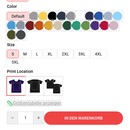
Color
Default
Size
S
M
L
XL
2XL
3XL
4XL
5XL
Print Location
Größentabelle anzeigen
Quantity
IN DEN WARENKORB