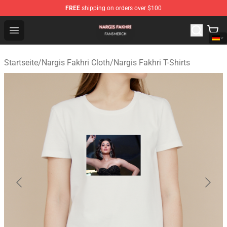
FREE
shipping on orders over $100
Nargis Fakhri Shop - Official Nargis Fakhri Merchandise 
Open menu
Startseite
/
Nargis Fakhri Cloth
/
Nargis Fakhri T-Shirts