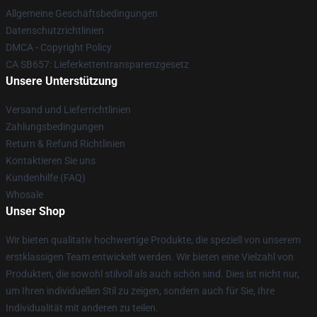
Allgemeine Geschäftsbedingungen
Datenschutzrichtlinien
DMCA - Copyright Policy
CA SB657: Lieferkettentransparenzgesetz
Unsere Unterstützung
Versand und Lieferrichtlinien
Zahlungsbedingungen
Return & Refund Richtlinien
Kontaktieren Sie uns
Kundenhilfe (FAQ)
Whosale
Unser Shop
Wir bieten qualitativ hochwertige Produkte, die speziell von unserem
erstklassigen Team entwickelt werden. Wir bieten eine Vielzahl von
Produkten, die sowohl stilvoll als auch schön sind. Dies ist nicht nur,
um Ihren individuellen Stil zu zeigen, sondern auch für Sie, Ihre
Individualität mit anderen zu teilen.