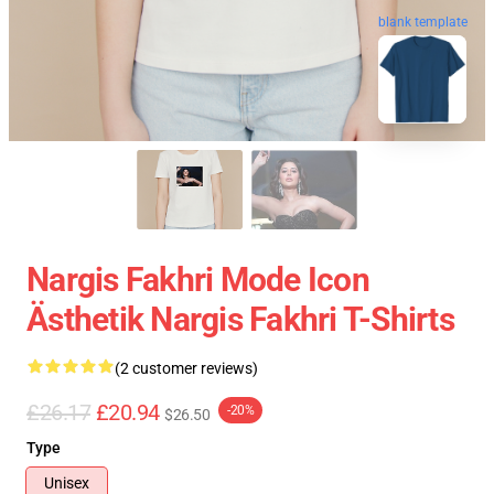
blank template
Nargis Fakhri Mode Icon
Ästhetik Nargis Fakhri T-Shirts
(2 customer reviews)
£26.17
£20.94
-20%
$26.50
Type
Unisex