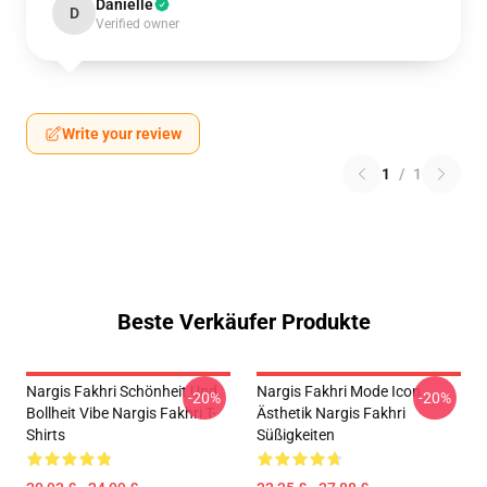
Danielle
D
Verified owner
Write your review
1
/
1
Beste Verkäufer Produkte
Nargis Fakhri Schönheit Und
Nargis Fakhri Mode Icon
-20%
-20%
Bollheit Vibe Nargis Fakhri T-
Ästhetik Nargis Fakhri
Shirts
Süßigkeiten