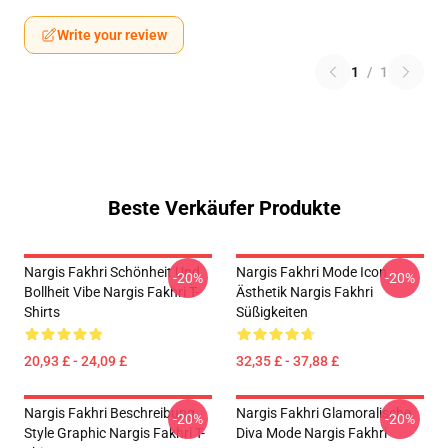
Write your review
1
/
1
Beste Verkäufer Produkte
Nargis Fakhri Schönheit Und
Nargis Fakhri Mode Icon
-20%
-20%
Bollheit Vibe Nargis Fakhri T-
Ästhetik Nargis Fakhri
Shirts
Süßigkeiten
20,93 £ - 24,09 £
32,35 £ - 37,88 £
Nargis Fakhri Beschreibung
Nargis Fakhri Glamoralische
-20%
-20%
Style Graphic Nargis Fakhri T-
Diva Mode Nargis Fakhri