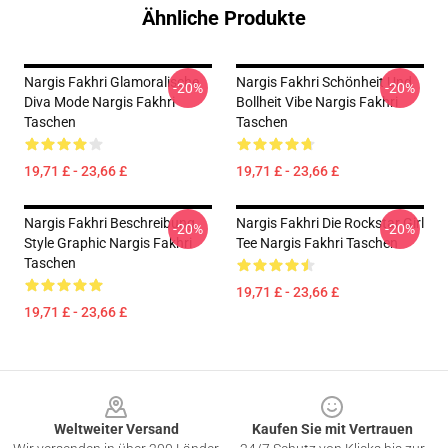
Ähnliche Produkte
Nargis Fakhri Glamoralische
Nargis Fakhri Schönheit Und
-20%
-20%
Diva Mode Nargis Fakhri
Bollheit Vibe Nargis Fakhri
Taschen
Taschen
19,71 £ - 23,66 £
19,71 £ - 23,66 £
Nargis Fakhri Beschreibung
Nargis Fakhri Die Rockstar Girl
-20%
-20%
Style Graphic Nargis Fakhri
Tee Nargis Fakhri Taschen
Taschen
19,71 £ - 23,66 £
19,71 £ - 23,66 £
Footer
Weltweiter Versand
Kaufen Sie mit Vertrauen