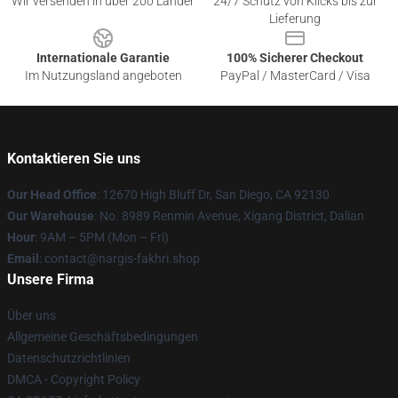
Wir versenden in über 200 Länder
24/7 Schutz von Klicks bis zur
Lieferung
Internationale Garantie
100% Sicherer Checkout
Im Nutzungsland angeboten
PayPal / MasterCard / Visa
Kontaktieren Sie uns
Our Head Office
: 12670 High Bluff Dr, San Diego, CA 92130
Our Warehouse
: No. 8989 Renmin Avenue, Xigang District, Dalian
Hour
: 9AM – 5PM (Mon – Fri)
Email
: contact@nargis-fakhri.shop
Unsere Firma
Über uns
Allgemeine Geschäftsbedingungen
Datenschutzrichtlinien
DMCA - Copyright Policy