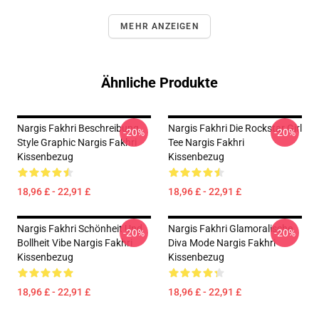
MEHR ANZEIGEN
Ähnliche Produkte
Nargis Fakhri Beschreibung
Nargis Fakhri Die Rockstar Girl
-20%
-20%
Style Graphic Nargis Fakhri
Tee Nargis Fakhri
Kissenbezug
Kissenbezug
18,96 £ - 22,91 £
18,96 £ - 22,91 £
Nargis Fakhri Schönheit Und
Nargis Fakhri Glamoralische
-20%
-20%
Bollheit Vibe Nargis Fakhri
Diva Mode Nargis Fakhri
Kissenbezug
Kissenbezug
18,96 £ - 22,91 £
18,96 £ - 22,91 £