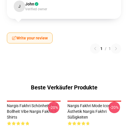
John
J
Verified owner
Write your review
1
/
1
Beste Verkäufer Produkte
Nargis Fakhri Schönheit Und
Nargis Fakhri Mode Icon
-20%
-20%
Bollheit Vibe Nargis Fakhri T-
Ästhetik Nargis Fakhri
Shirts
Süßigkeiten