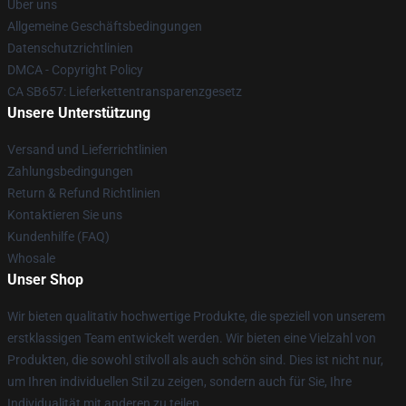
Über uns
Allgemeine Geschäftsbedingungen
Datenschutzrichtlinien
DMCA - Copyright Policy
CA SB657: Lieferkettentransparenzgesetz
Unsere Unterstützung
Versand und Lieferrichtlinien
Zahlungsbedingungen
Return & Refund Richtlinien
Kontaktieren Sie uns
Kundenhilfe (FAQ)
Whosale
Unser Shop
Wir bieten qualitativ hochwertige Produkte, die speziell von unserem
erstklassigen Team entwickelt werden. Wir bieten eine Vielzahl von
Produkten, die sowohl stilvoll als auch schön sind. Dies ist nicht nur,
um Ihren individuellen Stil zu zeigen, sondern auch für Sie, Ihre
Individualität mit anderen zu teilen.