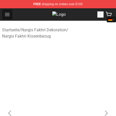
FREE
shipping on orders over $100
Open menu
Nargis Fakhri Shop - Official Narg
Startseite
/
Nargis Fakhri Dekoration
/
Nargis Fakhri Kissenbezug