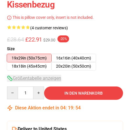
Kissenbezug
This is pillow cover only, insert is not included.
(4 customer reviews)
£28.64
£22.91
-20%
$29.00
Size
19x29in (50x75cm)
16x16in (40x40cm)
18x18in (45x45cm)
20x20in (50x50cm)
Größentabelle anzeigen
Quantity
IN DEN WARENKORB
Diese Aktion endet in
04
:
19
:
54
Deliver to United States